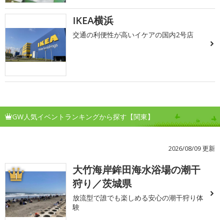
IKEA横浜
交通の利便性が高いイケアの国内2号店
GW人気イベントランキングから探す【関東】
2026/08/09 更新
大竹海岸鉾田海水浴場の潮干
1
狩り／茨城県
放流型で誰でも楽しめる安心の潮干狩り体
験