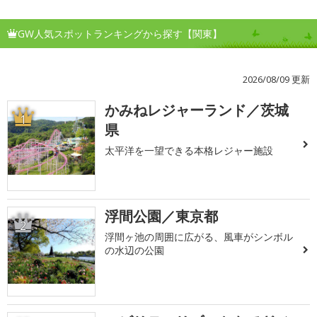
GW人気スポットランキングから探す【関東】
2026/08/09 更新
かみねレジャーランド／茨城
1
県
太平洋を一望できる本格レジャー施設
浮間公園／東京都
2
浮間ヶ池の周囲に広がる、風車がシンボル
の水辺の公園