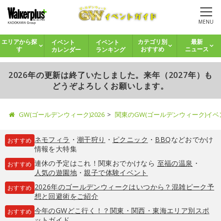
MENU
イベント
イベント
エリアから探
カテゴリ別
最新
カレンダー
ランキング
す
おすすめ
ニュース
2026年の更新は終了いたしました。来年（2027年）も
どうぞよろしくお願いします。
GW(ゴールデンウィーク)2026
関東のGW(ゴールデンウィーク)イ
ネモフィラ
・
潮干狩り
・
ピクニック
・
BBQ
などおでかけ
おすすめ
情報を大特集
連休の予定はこれ！関東おでかけなら
至福の温泉
・
おすすめ
人気の遊園地
・
親子で体験イベント
2026年のゴールデンウィークはいつから？混雑ピーク予
おすすめ
想と回避術をご紹介
今年のGWどこ行く！？関東・関西・東海エリア別スポ
おすすめ
ットガイド