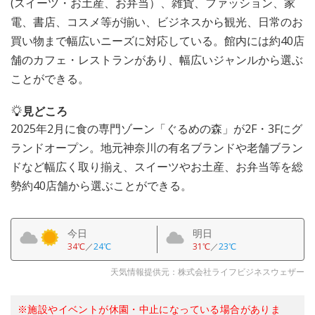
(スイーツ・お土産、お弁当）、雑貨、ファッション、家
電、書店、コスメ等が揃い、ビジネスから観光、日常のお
買い物まで幅広いニーズに対応している。館内には約40店
舗のカフェ・レストランがあり、幅広いジャンルから選ぶ
ことができる。
見どころ
2025年2月に食の専門ゾーン「ぐるめの森」が2F・3Fにグ
ランドオープン。地元神奈川の有名ブランドや老舗ブラン
ドなど幅広く取り揃え、スイーツやお土産、お弁当等を総
勢約40店舗から選ぶことができる。
今日
明日
34℃
／
24℃
31℃
／
23℃
天気情報提供元：株式会社ライフビジネスウェザー
※施設やイベントが休園・中止になっている場合がありま