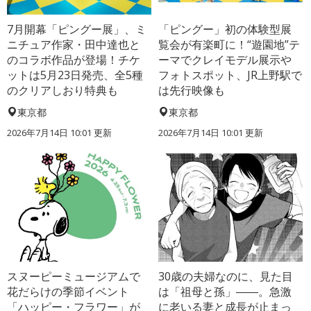
7月開幕「ピングー展」、ミ
「ピングー」初の体験型展
ニチュア作家・田中達也と
覧会が有楽町に！“遊園地”テ
のコラボ作品が登場！チケ
ーマでクレイモデル展示や
ットは5月23日発売、全5種
フォトスポット、JR上野駅で
のクリアしおり特典も
は先行映像も
東京都
東京都
2026年7月14日 10:01 更新
2026年7月14日 10:01 更新
スヌーピーミュージアムで
30歳の夫婦なのに、見た目
花だらけの季節イベント
は「祖母と孫」――。急激
「ハッピー・フラワー」が
に老いる妻と成長が止まっ