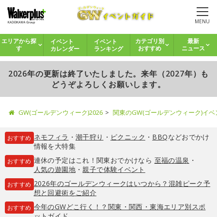
MENU
イベント
イベント
エリアから探
カテゴリ別
最新
カレンダー
ランキング
す
おすすめ
ニュース
2026年の更新は終了いたしました。来年（2027年）も
どうぞよろしくお願いします。
GW(ゴールデンウィーク)2026
関東のGW(ゴールデンウィーク)イ
ネモフィラ
・
潮干狩り
・
ピクニック
・
BBQ
などおでかけ
おすすめ
情報を大特集
連休の予定はこれ！関東おでかけなら
至福の温泉
・
おすすめ
人気の遊園地
・
親子で体験イベント
2026年のゴールデンウィークはいつから？混雑ピーク予
おすすめ
想と回避術をご紹介
今年のGWどこ行く！？関東・関西・東海エリア別スポ
おすすめ
ットガイド