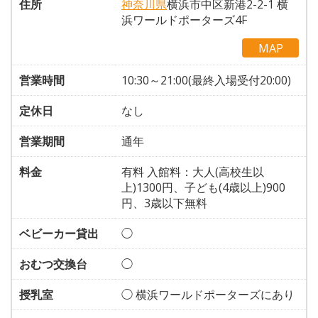
住所
神奈川県
横浜市中区新港2-2-1 横
浜ワールドポーターズ4F
MAP
営業時間
10:30～21:00(最終入場受付20:00)
定休日
なし
営業期間
通年
料金
有料 入館料：大人(高校生以
上)1300円、子ども(4歳以上)900
円、3歳以下無料
ベビーカー貸出
◯
おむつ交換台
◯
授乳室
◯ 横浜ワールドポーターズにあり