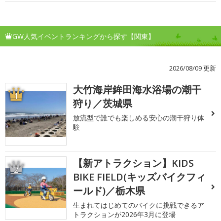
GW人気イベントランキングから探す【関東】
2026/08/09 更新
大竹海岸鉾田海水浴場の潮干
1
狩り／茨城県
放流型で誰でも楽しめる安心の潮干狩り体
験
【新アトラクション】KIDS
2
BIKE FIELD(キッズバイクフィ
ールド)／栃木県
生まれてはじめてのバイクに挑戦できるア
トラクションが2026年3月に登場