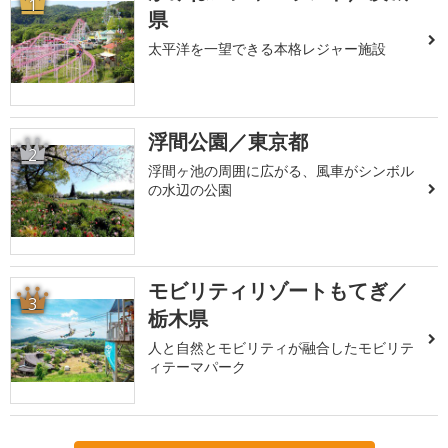
1
県
太平洋を一望できる本格レジャー施設
浮間公園／東京都
2
浮間ヶ池の周囲に広がる、風車がシンボル
の水辺の公園
モビリティリゾートもてぎ／
3
栃木県
人と自然とモビリティが融合したモビリテ
ィテーマパーク