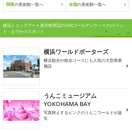
関東
の美術館一覧へ
全国
の美術館一覧へ
横浜トリックアート迷宮館周辺のGW(ゴールデンウィーク)イベン
ト・おでかけスポット
横浜ワールドポーターズ
横浜観光や散歩コースにも人気の大型商業
施設
うんこミュージアム
YOKOHAMA BAY
写真映えするピンクのうんこワールドが誕
生