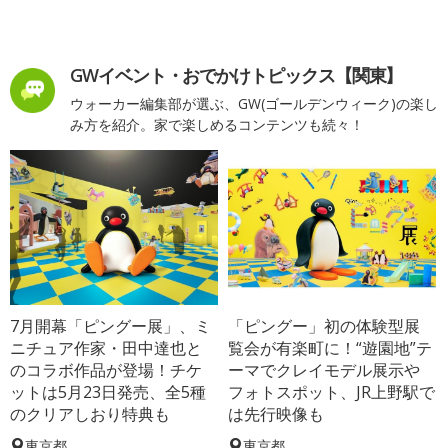
GWイベント・おでかけトピックス【関東】
ウォーカー編集部が選ぶ、GW(ゴールデンウィーク)の楽し
み方を紹介。家で楽しめるコンテンツも続々！
7月開幕「ピングー展」、ミ
「ピングー」初の体験型展
ニチュア作家・田中達也と
覧会が有楽町に！“遊園地”テ
のコラボ作品が登場！チケ
ーマでクレイモデル展示や
ットは5月23日発売、全5種
フォトスポット、JR上野駅で
のクリアしおり特典も
は先行映像も
東京都
東京都