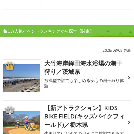
GW人気イベントランキングから探す【関東】
2026/08/09 更新
大竹海岸鉾田海水浴場の潮干
1
狩り／茨城県
放流型で誰でも楽しめる安心の潮干狩り体
験
【新アトラクション】KIDS
2
BIKE FIELD(キッズバイクフィ
ールド)／栃木県
生まれてはじめてのバイクに挑戦できるア