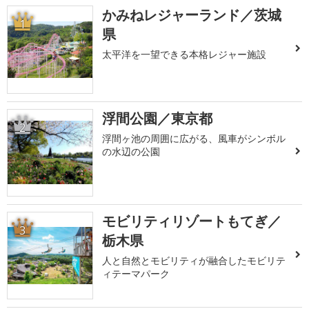
かみねレジャーランド／茨城
1
県
太平洋を一望できる本格レジャー施設
浮間公園／東京都
2
浮間ヶ池の周囲に広がる、風車がシンボル
の水辺の公園
モビリティリゾートもてぎ／
3
栃木県
人と自然とモビリティが融合したモビリテ
ィテーマパーク