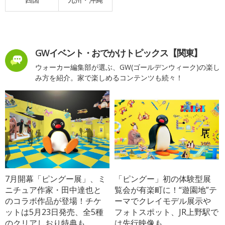
GWイベント・おでかけトピックス【関東】
ウォーカー編集部が選ぶ、GW(ゴールデンウィーク)の楽し
み方を紹介。家で楽しめるコンテンツも続々！
7月開幕「ピングー展」、ミ
「ピングー」初の体験型展
ニチュア作家・田中達也と
覧会が有楽町に！“遊園地”テ
のコラボ作品が登場！チケ
ーマでクレイモデル展示や
ットは5月23日発売、全5種
フォトスポット、JR上野駅で
のクリアしおり特典も
は先行映像も