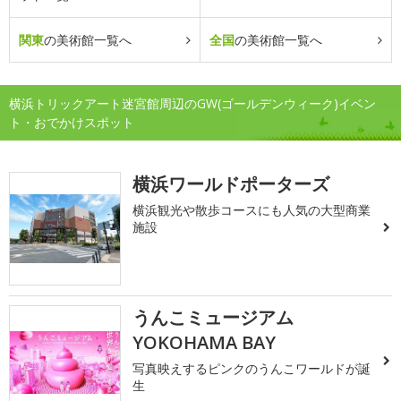
関東
の美術館一覧へ
全国
の美術館一覧へ
横浜トリックアート迷宮館周辺のGW(ゴールデンウィーク)イベン
ト・おでかけスポット
横浜ワールドポーターズ
横浜観光や散歩コースにも人気の大型商業
施設
うんこミュージアム
YOKOHAMA BAY
写真映えするピンクのうんこワールドが誕
生