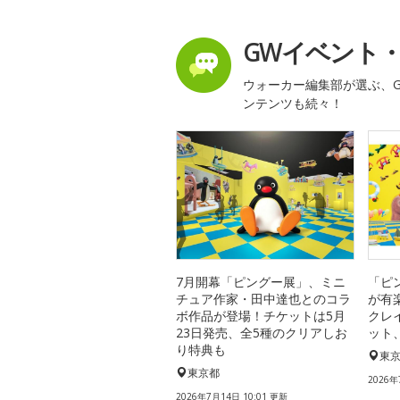
GWイベント
ウォーカー編集部が選ぶ、G
ンテンツも続々！
7月開幕「ピングー展」、ミニ
「ピ
チュア作家・田中達也とのコラ
が有
ボ作品が登場！チケットは5月
クレ
23日発売、全5種のクリアしお
ット
り特典も
東
東京都
2026年
2026年7月14日 10:01 更新