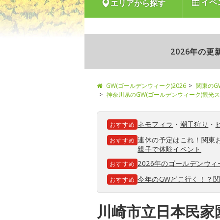
イベ
エリアから探す
2026年の
GW(ゴールデンウィーク)2026
関東のG
神奈川県のGW(ゴールデンウィーク)観光
ネモフィラ
・
潮干狩り
・
おすすめ
連休の予定はこれ！関東
おすすめ
親子で体験イベント
2026年のゴールデンウ
おすすめ
今年のGWどこ行く！？
おすすめ
川崎市立日本民家