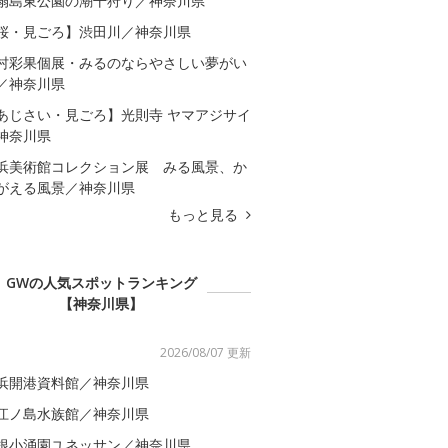
扇島東公園の潮干狩り／神奈川県
桜・見ごろ】渋田川／神奈川県
村彩果個展・みるのならやさしい夢がい
／神奈川県
あじさい・見ごろ】光則寺 ヤマアジサイ
神奈川県
浜美術館コレクション展 みる風景、か
がえる風景／神奈川県
もっと見る
GWの人気スポットランキング
【神奈川県】
2026/08/07 更新
浜開港資料館／神奈川県
江ノ島水族館／神奈川県
根小涌園ユネッサン／神奈川県