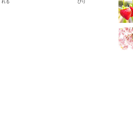
れる
びり