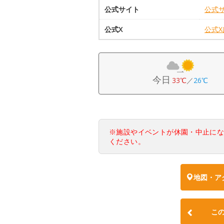
公式サイト
公式
公式X
公式
今日
33℃
／
26℃
※施設やイベントが休園・中止に
ください。
地図・ア
こ