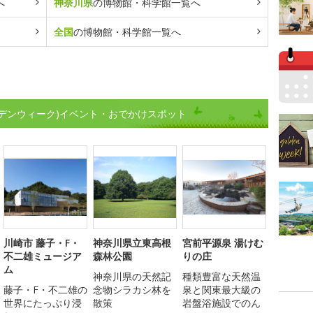
へ
神奈川県
の博物館・科学館一覧へ
全国
の博物館・科学館一覧へ
デンウィーク)イベント・おでかけスポット
川崎市 藤子・F・
神奈川県立東高根
宮前平源泉 湯けむ
不二雄ミュージア
森林公園
りの庄
ム
神奈川県の天然記
種類豊富な天然温
藤子・F・不二雄の
念物シラカシ林を
泉と関東最大級の
世界にたっぷり浸
散策
岩盤浴施設でのん