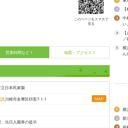
東
1
【
2
中
3
このページをスマホで
見る
い
【
4
／
横
5
営業時間など
地図・アクセス
ん
市立日本民家園
MAP
川県
川崎市多摩区枡形7-1-1
横
1
新
2
園：当日入園券の提示
箱
3