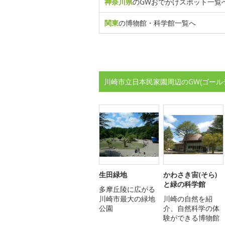
神奈川県
のGWおでかけスポット一覧
関東
の博物館・科学館一覧へ
川崎市立日本民家園周辺のGW(ゴール
生田緑地
かわさき宙(そら)
と緑の科学館
多摩丘陵に広がる
川崎市最大の緑地
川崎の自然を紹
公園
介、自然科学の体
験ができる博物館