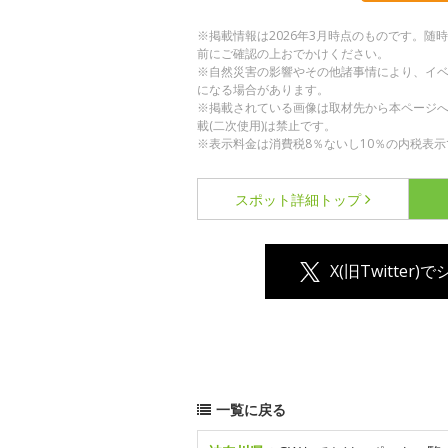
※掲載情報は2026年3月時点のものです。
前にご確認の上おでかけください。
※自然災害の影響やその他諸事情により、イ
になる場合があります。
※掲載されている画像は取材先から本ページ
載(二次使用)は禁止です。
※表示料金は消費税8％ないし10％の内税表示
スポット詳細
トップ
X(旧Twitter)
一覧に戻る