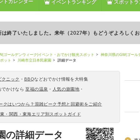
ントカレンダー
イベントランキング
スポットラ
更新は終了いたしました。来年（2027年）もどうぞよろしく
W(ゴールデンウィーク)イベント・おでかけ観光スポット
神奈川県のGW(ゴール
スポット
川崎市立日本民家園
詳細データ
ピクニック
・
BBQ
などおでかけ情報を大特集
おでかけなら
至福の温泉
・
人気の遊園地
・
ィークはいつから？混雑ピーク予想と回避術をご紹介
関東・関西・東海エリア別スポットガイド
園の詳細データ