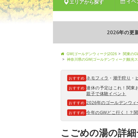
イベ
エリアから探す
2026年の
GW(ゴールデンウィーク)2026
関東のG
神奈川県のGW(ゴールデンウィーク)観光
ネモフィラ
・
潮干狩り
・
おすすめ
連休の予定はこれ！関東
おすすめ
親子で体験イベント
2026年のゴールデンウ
おすすめ
今年のGWどこ行く！？
おすすめ
こごめの湯の詳細