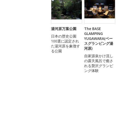
湯河原万葉公園
The BASE
GLAMPING
日本の歴史公園
YUGAWARA(ベー
100選に認定され
スグランピング湯
た湯河原を象徴す
河原)
る公園
自家源泉かけ流し
の露天風呂で癒さ
れる贅沢グランピ
ング体験