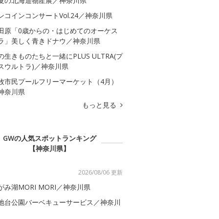
夏の北海道物産展／神奈川県
ンコインコンサートVol.24／神奈川県
田原「0歳からの・はじめてのオーケス
ラ」美しく青きドナウ／神奈川県
の生きものたちと一緒にPLUS ULTRA(プ
スウルトラ)／神奈川県
牧市民プールフリーマーケット（4月）
神奈川県
もっと見る
GWの人気スポットランキング
【神奈川県】
2026/08/06 更新
がみ湖MORI MORI／神奈川県
地台公園バーベキューサービス／神奈川