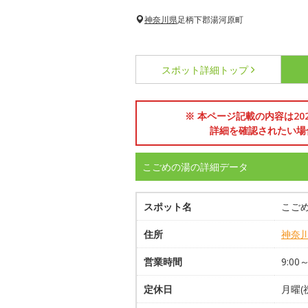
神奈川県
足柄下郡湯河原町
スポット詳細
トップ
※ 本ページ記載の内容は2
詳細を確認されたい場
こごめの湯の詳細データ
スポット名
こご
住所
神奈
営業時間
9:00
定休日
月曜(