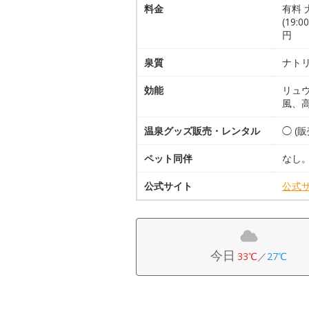
料金
有料 
(19:
円
泉質
ナト
効能
リュ
風、
温泉グッズ販売・レンタル
◯ (
ペット同伴
なし
公式サイト
公式
今日
33℃
／
27℃