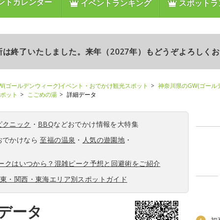
ントカレンダー
イベントランキング
スポットラ
更新は終了いたしました。来年（2027年）もどうぞよろしく
W(ゴールデンウィーク)イベント・おでかけ観光スポット
神奈川県のGW(ゴール
スポット
こごめの湯
詳細データ
ピクニック
・
BBQ
などおでかけ情報を大特集
おでかけなら
至福の温泉
・
人気の遊園地
・
ィークはいつから？混雑ピーク予想と回避術をご紹介
関東・関西・東海エリア別スポットガイド
データ