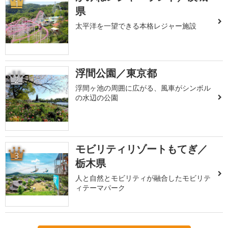
1
県
太平洋を一望できる本格レジャー施設
浮間公園／東京都
2
浮間ヶ池の周囲に広がる、風車がシンボル
の水辺の公園
モビリティリゾートもてぎ／
3
栃木県
人と自然とモビリティが融合したモビリテ
ィテーマパーク