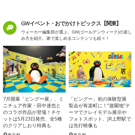
GWイベント・おでかけトピックス【関東】
ウォーカー編集部が選ぶ、GW(ゴールデンウィーク)の楽し
み方を紹介。家で楽しめるコンテンツも続々！
7月開幕「ピングー展」、ミ
「ピングー」初の体験型展
ニチュア作家・田中達也と
覧会が有楽町に！“遊園地”テ
のコラボ作品が登場！チケ
ーマでクレイモデル展示や
ットは5月23日発売、全5種
フォトスポット、JR上野駅で
のクリアしおり特典も
は先行映像も
東京都
東京都