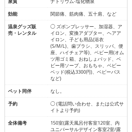
泉質
ナトリウム-塩化物泉
効能
関節痛、筋肉痛、五十肩、など
温泉グッズ販
◯ ズボンプレッサー、加湿器、ア
売・レンタル
イロン、変換アダプター、ヘアア
イロン、子ども用品(浴衣
(S/M/L)、歯ブラシ、スリッパ、便
座、ハイチェア等)、ベビー用(オム
ツ用ゴミ箱、おねしょパッド、ベ
ビー用ソープ、おもちゃ、ベビー
ベッド(税込3300円)、ベビーバス
など)
ペット同伴
なし。
予約
◯ (電話問い合わせ、または公式サ
イトより予約)
全体備考
150室(露天風呂付客室120室、内
ユニバーサルデザイン客室2室/露