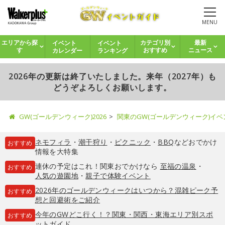
MENU
イベント
イベント
エリアから探
カテゴリ別
最新
カレンダー
ランキング
す
おすすめ
ニュース
2026年の更新は終了いたしました。来年（2027年）も
どうぞよろしくお願いします。
GW(ゴールデンウィーク)2026
関東のGW(ゴールデンウィーク)イ
ネモフィラ
・
潮干狩り
・
ピクニック
・
BBQ
などおでかけ
おすすめ
情報を大特集
連休の予定はこれ！関東おでかけなら
至福の温泉
・
おすすめ
人気の遊園地
・
親子で体験イベント
2026年のゴールデンウィークはいつから？混雑ピーク予
おすすめ
想と回避術をご紹介
今年のGWどこ行く！？関東・関西・東海エリア別スポ
おすすめ
ットガイド