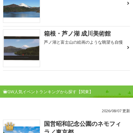
箱根・芦ノ湖 成川美術館
芦ノ湖と富士山の絵画のような眺望も自慢
GW人気イベントランキングから探す【関東】
2026/08/07 更新
国営昭和記念公園のネモフィ
1
ラ／東京都