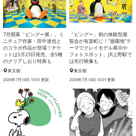
7月開幕「ピングー展」、ミ
「ピングー」初の体験型展
ニチュア作家・田中達也と
覧会が有楽町に！“遊園地”テ
のコラボ作品が登場！チケ
ーマでクレイモデル展示や
ットは5月23日発売、全5種
フォトスポット、JR上野駅で
のクリアしおり特典も
は先行映像も
東京都
東京都
2026年7月14日 10:01 更新
2026年7月14日 10:01 更新