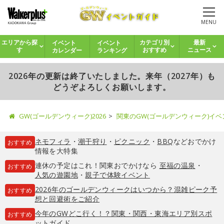
MENU
イベント
イベント
エリアから探
カテゴリ別
最新
カレンダー
ランキング
す
おすすめ
ニュース
2026年の更新は終了いたしました。来年（2027年）も
どうぞよろしくお願いします。
GW(ゴールデンウィーク)2026
関東のGW(ゴールデンウィーク)イ
ネモフィラ
・
潮干狩り
・
ピクニック
・
BBQ
などおでかけ
おすすめ
情報を大特集
連休の予定はこれ！関東おでかけなら
至福の温泉
・
おすすめ
人気の遊園地
・
親子で体験イベント
2026年のゴールデンウィークはいつから？混雑ピーク予
おすすめ
想と回避術をご紹介
今年のGWどこ行く！？関東・関西・東海エリア別スポ
おすすめ
ットガイド