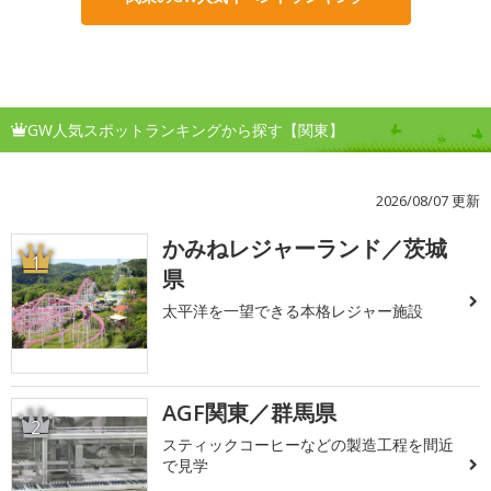
GW人気スポットランキングから探す【関東】
2026/08/07 更新
かみねレジャーランド／茨城
1
県
太平洋を一望できる本格レジャー施設
AGF関東／群馬県
2
スティックコーヒーなどの製造工程を間近
で見学