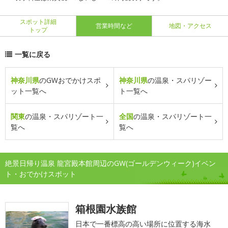
スポット詳細
営業時間など
地図・アクセス
トップ
一覧に戻る
神奈川県
のGWおでかけスポ
神奈川県
の温泉・スパリゾー
ット一覧へ
ト一覧へ
関東
の温泉・スパリゾート一
全国
の温泉・スパリゾート一
覧へ
覧へ
絶景日帰り温泉 龍宮殿本館周辺のGW(ゴールデンウィーク)イベン
ト・おでかけスポット
箱根園水族館
日本で一番標高の高い場所に位置する海水