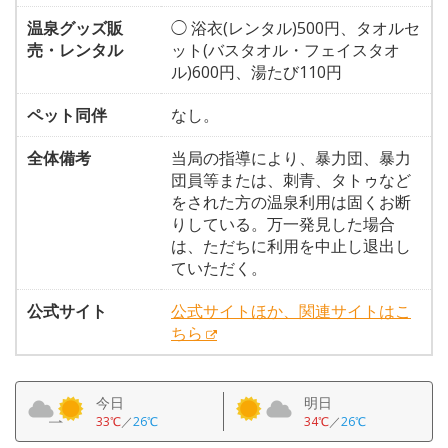
温泉グッズ販
◯ 浴衣(レンタル)500円、タオルセ
売・レンタル
ット(バスタオル・フェイスタオ
ル)600円、湯たび110円
ペット同伴
なし。
全体備考
当局の指導により、暴力団、暴力
団員等または、刺青、タトゥなど
をされた方の温泉利用は固くお断
りしている。万一発見した場合
は、ただちに利用を中止し退出し
ていただく。
公式サイト
公式サイトほか、関連サイトはこ
ちら
今日
明日
33℃
／
26℃
34℃
／
26℃