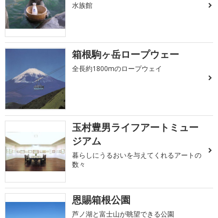
水族館
箱根駒ヶ岳ロープウェー
全長約1800mのロープウェイ
玉村豊男ライフアートミュー
ジアム
暮らしにうるおいを与えてくれるアートの
数々
恩賜箱根公園
芦ノ湖と富士山が眺望できる公園