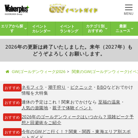
MENU
イベント
イベント
エリアから探
カテゴリ別
最新
カレンダー
ランキング
す
おすすめ
ニュース
2026年の更新は終了いたしました。来年（2027年）も
どうぞよろしくお願いします。
GW(ゴールデンウィーク)2026
関東のGW(ゴールデンウィーク)イ
ネモフィラ
・
潮干狩り
・
ピクニック
・
BBQ
などおでかけ
おすすめ
情報を大特集
連休の予定はこれ！関東おでかけなら
至福の温泉
・
おすすめ
人気の遊園地
・
親子で体験イベント
2026年のゴールデンウィークはいつから？混雑ピーク予
おすすめ
想と回避術をご紹介
今年のGWどこ行く！？関東・関西・東海エリア別スポ
おすすめ
ットガイド