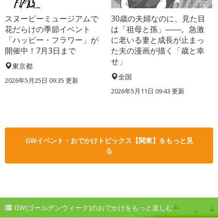
スヌーピーミュージアムで
30歳の夫婦なのに、見た目
花だらけの季節イベント
は「祖母と孫」――。急激
「ハッピー・フラワー」が
に老いる妻と成長が止まっ
開催中！7月3日まで
た夫の漫画が描く「歳と幸
せ」
東京都
全国
2026年5月25日 09:35 更新
2026年5月11日 09:43 更新
GWイベント・おでかけトピックス【関東】をもっと見
る
GW(ゴールデンウィーク)のおでかけをもっと楽しむ