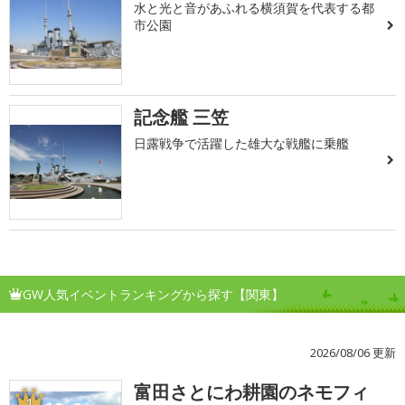
水と光と音があふれる横須賀を代表する都
市公園
記念艦 三笠
日露戦争で活躍した雄大な戦艦に乗艦
GW人気イベントランキングから探す【関東】
2026/08/06 更新
富田さとにわ耕園のネモフィ
1