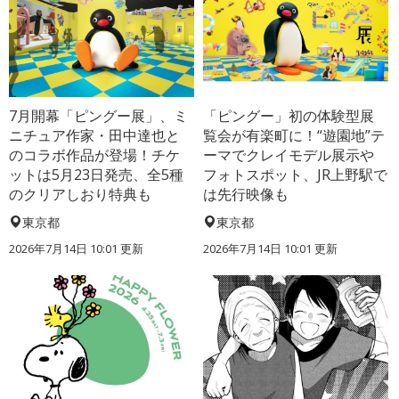
7月開幕「ピングー展」、ミ
「ピングー」初の体験型展
ニチュア作家・田中達也と
覧会が有楽町に！“遊園地”テ
のコラボ作品が登場！チケ
ーマでクレイモデル展示や
ットは5月23日発売、全5種
フォトスポット、JR上野駅で
のクリアしおり特典も
は先行映像も
東京都
東京都
2026年7月14日 10:01 更新
2026年7月14日 10:01 更新