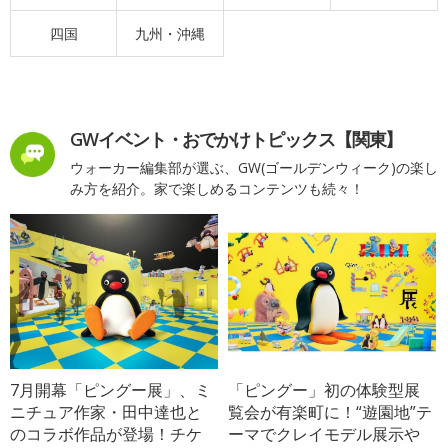
四国
九州・沖縄
GWイベント・おでかけトピックス【関東】
ウォーカー編集部が選ぶ、GW(ゴールデンウィーク)の楽し
み方を紹介。家で楽しめるコンテンツも続々！
7月開幕「ピングー展」、ミ
「ピングー」初の体験型展
ニチュア作家・田中達也と
覧会が有楽町に！“遊園地”テ
のコラボ作品が登場！チケ
ーマでクレイモデル展示や