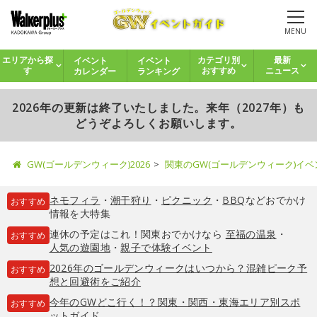
MENU
イベント
イベント
エリアから探
カテゴリ別
最新
カレンダー
ランキング
す
おすすめ
ニュース
2026年の更新は終了いたしました。来年（2027年）も
どうぞよろしくお願いします。
GW(ゴールデンウィーク)2026
関東のGW(ゴールデンウィーク)イ
ネモフィラ
・
潮干狩り
・
ピクニック
・
BBQ
などおでかけ
おすすめ
情報を大特集
連休の予定はこれ！関東おでかけなら
至福の温泉
・
おすすめ
人気の遊園地
・
親子で体験イベント
2026年のゴールデンウィークはいつから？混雑ピーク予
おすすめ
想と回避術をご紹介
今年のGWどこ行く！？関東・関西・東海エリア別スポ
おすすめ
ットガイド