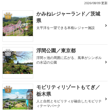
2026/08/09 更新
かみねレジャーランド／茨城
1
県
太平洋を一望できる本格レジャー施設
浮間公園／東京都
2
浮間ヶ池の周囲に広がる、風車がシンボル
の水辺の公園
モビリティリゾートもてぎ／
3
栃木県
人と自然とモビリティが融合したモビリテ
ィテーマパーク