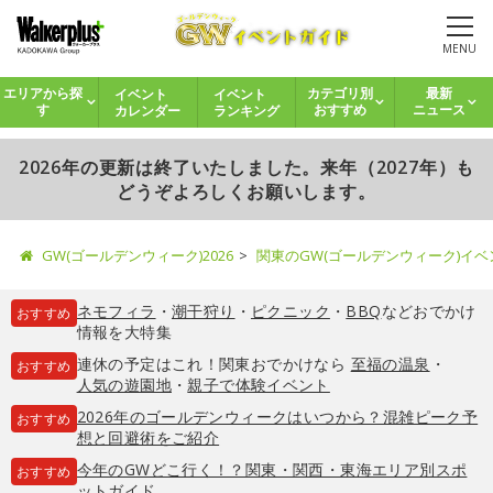
MENU
イベント
イベント
エリアから探
カテゴリ別
最新
カレンダー
ランキング
す
おすすめ
ニュース
2026年の更新は終了いたしました。来年（2027年）も
どうぞよろしくお願いします。
GW(ゴールデンウィーク)2026
関東のGW(ゴールデンウィーク)イ
ネモフィラ
・
潮干狩り
・
ピクニック
・
BBQ
などおでかけ
おすすめ
情報を大特集
連休の予定はこれ！関東おでかけなら
至福の温泉
・
おすすめ
人気の遊園地
・
親子で体験イベント
2026年のゴールデンウィークはいつから？混雑ピーク予
おすすめ
想と回避術をご紹介
今年のGWどこ行く！？関東・関西・東海エリア別スポ
おすすめ
ットガイド