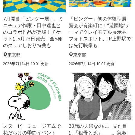
7月開幕「ピングー展」、ミ
「ピングー」初の体験型展
ニチュア作家・田中達也と
覧会が有楽町に！“遊園地”テ
のコラボ作品が登場！チケ
ーマでクレイモデル展示や
ットは5月23日発売、全5種
フォトスポット、JR上野駅で
のクリアしおり特典も
は先行映像も
東京都
東京都
2026年7月14日 10:01 更新
2026年7月14日 10:01 更新
スヌーピーミュージアムで
30歳の夫婦なのに、見た目
花だらけの季節イベント
は「祖母と孫」――。急激