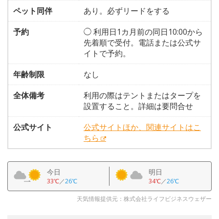
ペット同伴
あり。必ずリードをする
予約
◯ 利用日1カ月前の同日10:00から
先着順で受付。電話または公式サ
イトで予約。
年齢制限
なし
全体備考
利用の際はテントまたはタープを
設置すること。詳細は要問合せ
公式サイト
公式サイトほか、関連サイトはこ
ちら
今日
明日
33℃
／
26℃
34℃
／
26℃
天気情報提供元：株式会社ライフビジネスウェザー