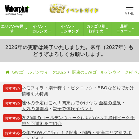
MENU
イベント
イベント
エリアから探
カテゴリ別
最新
カレンダー
ランキング
す
おすすめ
ニュース
2026年の更新は終了いたしました。来年（2027年）も
どうぞよろしくお願いします。
GW(ゴールデンウィーク)2026
関東のGW(ゴールデンウィーク)イ
ネモフィラ
・
潮干狩り
・
ピクニック
・
BBQ
などおでかけ
おすすめ
情報を大特集
連休の予定はこれ！関東おでかけなら
至福の温泉
・
おすすめ
人気の遊園地
・
親子で体験イベント
2026年のゴールデンウィークはいつから？混雑ピーク予
おすすめ
想と回避術をご紹介
今年のGWどこ行く！？関東・関西・東海エリア別スポ
おすすめ
ットガイド