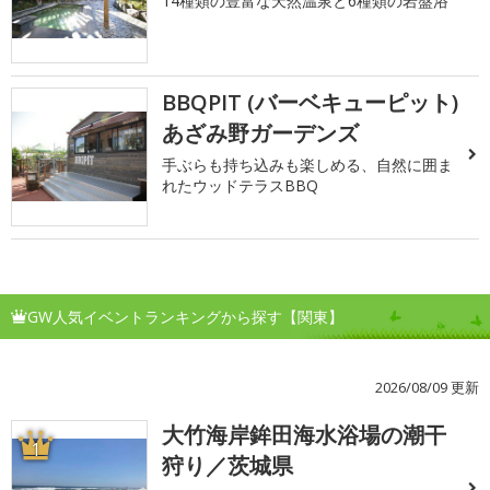
14種類の豊富な天然温泉と6種類の岩盤浴
BBQPIT (バーベキューピット)
あざみ野ガーデンズ
手ぶらも持ち込みも楽しめる、自然に囲ま
れたウッドテラスBBQ
GW人気イベントランキングから探す【関東】
2026/08/09 更新
大竹海岸鉾田海水浴場の潮干
1
狩り／茨城県