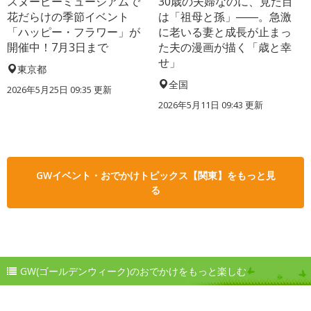
スヌーピーミュージアムで
30歳の夫婦なのに、見た目
花だらけの季節イベント
は「祖母と孫」――。急激
「ハッピー・フラワー」が
に老いる妻と成長が止まっ
開催中！7月3日まで
た夫の漫画が描く「歳と幸
せ」
東京都
全国
2026年5月25日 09:35 更新
2026年5月11日 09:43 更新
GWイベント・おでかけトピックス【関東】をもっと見
る
GW(ゴールデンウィーク)のおでかけをもっと楽しむ