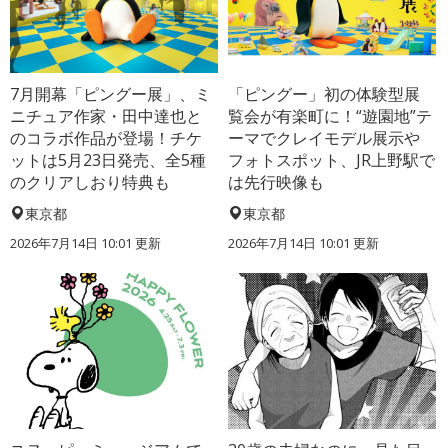
7月開幕「ピングー展」、ミ
「ピングー」初の体験型展
ニチュア作家・田中達也と
覧会が有楽町に！“遊園地”テ
のコラボ作品が登場！チケ
ーマでクレイモデル展示や
ットは5月23日発売、全5種
フォトスポット、JR上野駅で
のクリアしおり特典も
は先行映像も
東京都
東京都
2026年7月14日 10:01 更新
2026年7月14日 10:01 更新