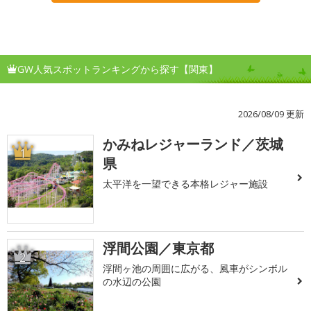
GW人気スポットランキングから探す【関東】
2026/08/09 更新
かみねレジャーランド／茨城
1
県
太平洋を一望できる本格レジャー施設
浮間公園／東京都
2
浮間ヶ池の周囲に広がる、風車がシンボル
の水辺の公園