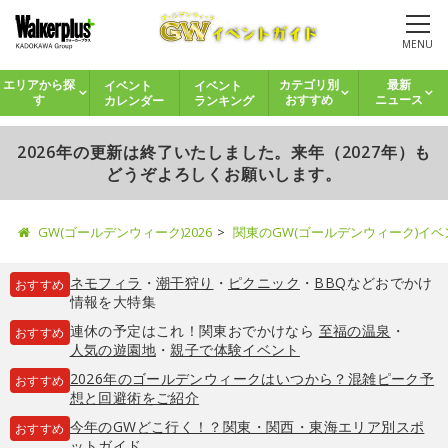
MENU
イベント
イベント
エリアから探
カテゴリ別
最新
カレンダー
ランキング
す
おすすめ
ニュース
2026年の更新は終了いたしました。来年（2027年）も
どうぞよろしくお願いします。
GW(ゴールデンウィーク)2026
関東のGW(ゴールデンウィーク)イ
ネモフィラ
・
潮干狩り
・
ピクニック
・
BBQ
などおでかけ
おすすめ
情報を大特集
連休の予定はこれ！関東おでかけなら
至福の温泉
・
おすすめ
人気の遊園地
・
親子で体験イベント
2026年のゴールデンウィークはいつから？混雑ピーク予
おすすめ
想と回避術をご紹介
今年のGWどこ行く！？関東・関西・東海エリア別スポ
おすすめ
ットガイド