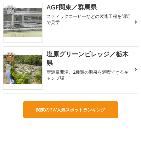
AGF関東／群馬県
2
スティックコーヒーなどの製造工程を間近
で見学
塩原グリーンビレッジ／栃木
3
県
新源泉開湯、2種類の源泉を満喫できるキ
ャンプ場
関東のGW人気スポットランキング