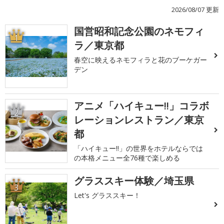
2026/08/07 更新
国営昭和記念公園のネモフィ
1
ラ／東京都
春空に映えるネモフィラと花のブーケガー
デン
アニメ「ハイキュー!!」コラボ
2
レーションレストラン／東京
都
「ハイキュー!!」の世界をホテルならでは
の本格メニュー全76種で楽しめる
グラススキー体験／埼玉県
3
Let's グラススキー！