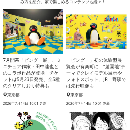
み方を紹介。家で楽しめるコンテンツも続々！
7月開幕「ピングー展」、ミ
「ピングー」初の体験型展
ニチュア作家・田中達也と
覧会が有楽町に！“遊園地”テ
のコラボ作品が登場！チケ
ーマでクレイモデル展示や
ットは5月23日発売、全5種
フォトスポット、JR上野駅で
のクリアしおり特典も
は先行映像も
東京都
東京都
2026年7月14日 10:01 更新
2026年7月14日 10:01 更新