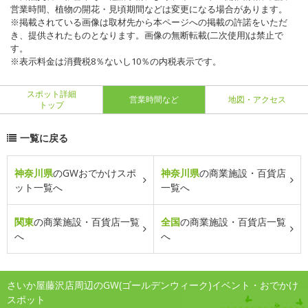
営業時間、植物の開花・見頃期間などは変更になる場合があります。
※掲載されている画像は取材先から本ページへの掲載の許諾をいただ
き、提供されたものとなります。画像の無断転載(二次使用)は禁止で
す。
※表示料金は消費税8％ないし10％の内税表示です。
スポット詳細
営業時間など
地図・アクセス
トップ
一覧に戻る
神奈川県
のGWおでかけスポ
神奈川県
の商業施設・百貨店
ット一覧へ
一覧へ
関東
の商業施設・百貨店一覧
全国
の商業施設・百貨店一覧
へ
へ
さいか屋藤沢店周辺のGW(ゴールデンウィーク)イベント・おでかけ
スポット