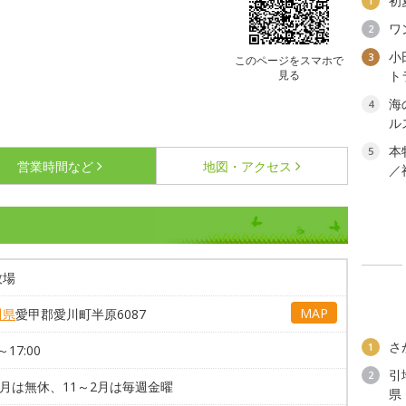
初
1
ワ
2
小
3
このページをスマホで
見る
ト
海
4
ル
本
5
営業時間など
地図・アクセス
／
牧場
MAP
川県
愛甲郡愛川町半原6087
さ
1
～17:00
引
2
0月は無休、11～2月は毎週金曜
県