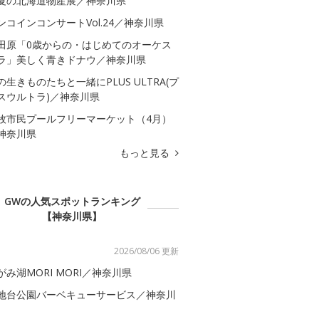
夏の北海道物産展／神奈川県
ンコインコンサートVol.24／神奈川県
田原「0歳からの・はじめてのオーケス
ラ」美しく青きドナウ／神奈川県
の生きものたちと一緒にPLUS ULTRA(プ
スウルトラ)／神奈川県
牧市民プールフリーマーケット（4月）
神奈川県
もっと見る
GWの人気スポットランキング
【神奈川県】
2026/08/06 更新
がみ湖MORI MORI／神奈川県
地台公園バーベキューサービス／神奈川