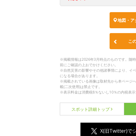
地図・ア
こ
※掲載情報は2026年3月時点のものです。
前にご確認の上おでかけください。
※自然災害の影響やその他諸事情により、イ
になる場合があります。
※掲載されている画像は取材先から本ページ
載(二次使用)は禁止です。
※表示料金は消費税8％ないし10％の内税表示
スポット詳細
トップ
X(旧Twitter)