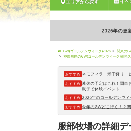
イベ
エリアから探す
2026年の
GW(ゴールデンウィーク)2026
関東のG
神奈川県のGW(ゴールデンウィーク)観光
ネモフィラ
・
潮干狩り
・
おすすめ
連休の予定はこれ！関東
おすすめ
親子で体験イベント
2026年のゴールデンウ
おすすめ
今年のGWどこ行く！？
おすすめ
服部牧場の詳細デ