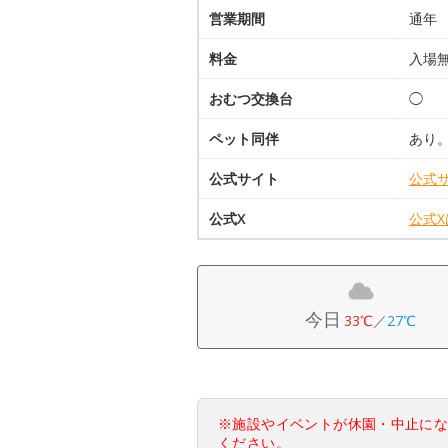
営業期間
通年
料金
入場
おむつ交換台
◯
ペット同伴
あり
公式サイト
公式
公式X
公式
今日
33℃
／
27℃
※施設やイベントが休園・中止に
ください。