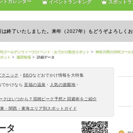
ントカレンダー
イベントランキング
スポットラ
更新は終了いたしました。来年（2027年）もどうぞよろしく
W(ゴールデンウィーク)イベント・おでかけ観光スポット
神奈川県のGW(ゴール
スポット
服部牧場
詳細データ
ピクニック
・
BBQ
などおでかけ情報を大特集
おでかけなら
至福の温泉
・
人気の遊園地
・
ィークはいつから？混雑ピーク予想と回避術をご紹介
関東・関西・東海エリア別スポットガイド
ータ