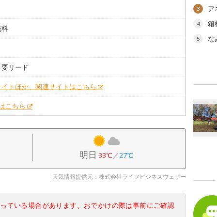
ア
3
箱
4
無料
な
5
。要リード
サイトほか、関連サイトはこちら
Xはこちら
明日
33℃
／
27℃
天気情報提供元：株式会社ライフビジネスウェザー
なっている場合があります。おでかけの際は事前にご確認