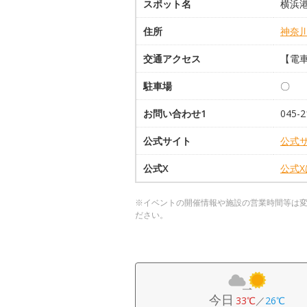
スポット名
横浜
住所
神奈
交通アクセス
【電
駐車場
〇
お問い合わせ1
045
公式サイト
公式
公式X
公式
※イベントの開催情報や施設の営業時間等は
ださい。
今日
33℃
／
26℃