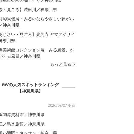
扇島東公園の潮干狩り／神奈川県
桜・見ごろ】渋田川／神奈川県
村彩果個展・みるのならやさしい夢がい
／神奈川県
あじさい・見ごろ】光則寺 ヤマアジサイ
神奈川県
浜美術館コレクション展 みる風景、か
がえる風景／神奈川県
もっと見る
GWの人気スポットランキング
【神奈川県】
2026/08/07 更新
浜開港資料館／神奈川県
江ノ島水族館／神奈川県
根小涌園ユネッサン／神奈川県