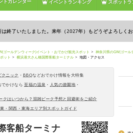
ントカレンダー
イベントランキング
スポットラ
更新は終了いたしました。来年（2027年）もどうぞよろしく
W(ゴールデンウィーク)イベント・おでかけ観光スポット
神奈川県のGW(ゴール
スポット
横浜港大さん橋国際客船ターミナル
地図・アクセス
ピクニック
・
BBQ
などおでかけ情報を大特集
おでかけなら
至福の温泉
・
人気の遊園地
・
ィークはいつから？混雑ピーク予想と回避術をご紹介
関東・関西・東海エリア別スポットガイド
際客船ターミナ