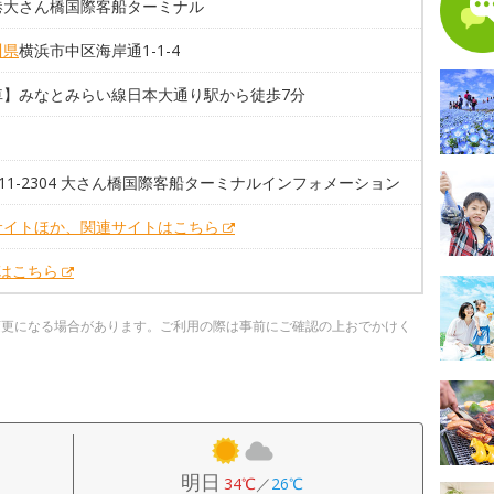
港大さん橋国際客船ターミナル
川県
横浜市中区海岸通1-1-4
車】みなとみらい線日本大通り駅から徒歩7分
-211-2304 大さん橋国際客船ターミナルインフォメーション
サイトほか、関連サイトはこちら
Xはこちら
変更になる場合があります。ご利用の際は事前にご確認の上おでかけく
明日
34℃
／
26℃