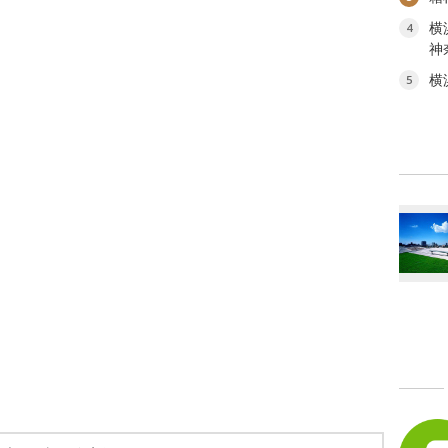
横
4
神
横
5