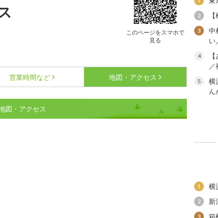
東
1
ス
【
2
中
3
このページをスマホで
見る
い
【
4
／
営業時間など
地図・アクセス
横
5
ん
地図・アクセス
横
1
新
2
箱
3