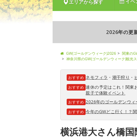
イベ
エリアから探す
2026年の
GW(ゴールデンウィーク)2026
関東のG
神奈川県のGW(ゴールデンウィーク)観光
ネモフィラ
・
潮干狩り
・
おすすめ
連休の予定はこれ！関東
おすすめ
親子で体験イベント
2026年のゴールデンウ
おすすめ
今年のGWどこ行く！？
おすすめ
横浜港大さん橋国