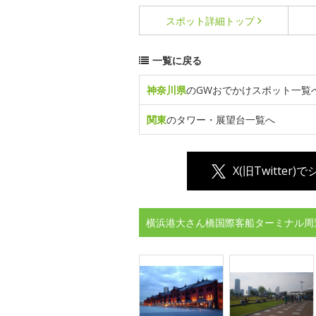
スポット詳細
トップ
一覧に戻る
神奈川県
のGWおでかけスポット一覧
関東
のタワー・展望台一覧へ
X(旧Twitter)
横浜港大さん橋国際客船ターミナル周