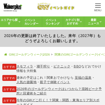
MENU
イベント
イベント
エリアから探
カテゴリ別
最新
カレンダー
ランキング
す
おすすめ
ニュース
2026年の更新は終了いたしました。来年（2027年）も
どうぞよろしくお願いします。
GW(ゴールデンウィーク)2026
関東のGW(ゴールデンウィーク)イ
ネモフィラ
・
潮干狩り
・
ピクニック
・
BBQ
などおでかけ
おすすめ
情報を大特集
連休の予定はこれ！関東おでかけなら
至福の温泉
・
おすすめ
人気の遊園地
・
親子で体験イベント
2026年のゴールデンウィークはいつから？混雑ピーク予
おすすめ
想と回避術をご紹介
今年のGWどこ行く！？関東・関西・東海エリア別スポ
おすすめ
ットガイド