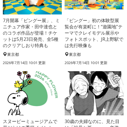
7月開幕「ピングー展」、ミ
「ピングー」初の体験型展
ニチュア作家・田中達也と
覧会が有楽町に！“遊園地”テ
のコラボ作品が登場！チケ
ーマでクレイモデル展示や
ットは5月23日発売、全5種
フォトスポット、JR上野駅で
のクリアしおり特典も
は先行映像も
東京都
東京都
2026年7月14日 10:01 更新
2026年7月14日 10:01 更新
スヌーピーミュージアムで
30歳の夫婦なのに、見た目