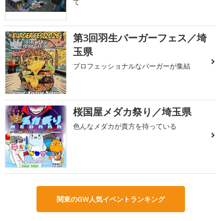
て
第3回羽生バーガーフェス／埼
2
玉県
プロフェッショナルなバーガーが集結
桜国屋メダカ祭り／埼玉県
3
色んなメダカが貴方を待っている
関東のGW人気イベントランキング