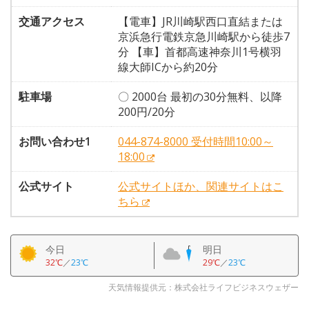
交通アクセス
【電車】JR川崎駅西口直結または
京浜急行電鉄京急川崎駅から徒歩7
分 【車】首都高速神奈川1号横羽
線大師ICから約20分
駐車場
〇 2000台 最初の30分無料、以降
200円/20分
お問い合わせ1
044-874-8000 受付時間10:00～
18:00
公式サイト
公式サイトほか、関連サイトはこ
ちら
今日
明日
32℃
／
23℃
29℃
／
23℃
天気情報提供元：株式会社ライフビジネスウェザー