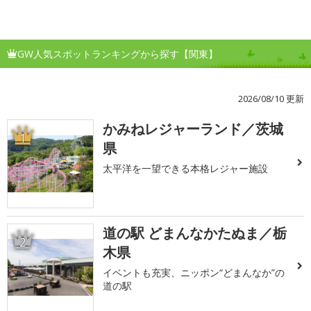
GW人気スポットランキングから探す【関東】
2026/08/10 更新
かみねレジャーランド／茨城
1
県
太平洋を一望できる本格レジャー施設
道の駅 どまんなかたぬま／栃
2
木県
イベントも充実、ニッポン“どまんなか”の
道の駅