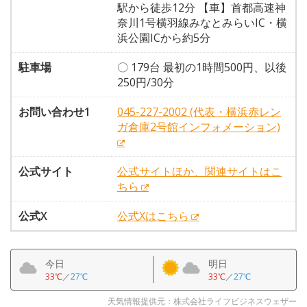
駅から徒歩12分 【車】首都高速神
奈川1号横羽線みなとみらいIC・横
浜公園ICから約5分
駐車場
〇 179台 最初の1時間500円、以後
250円/30分
お問い合わせ1
045-227-2002 (代表・横浜赤レン
ガ倉庫2号館インフォメーション)
公式サイト
公式サイトほか、関連サイトはこ
ちら
公式X
公式Xはこちら
今日
明日
33℃
／
27℃
33℃
／
27℃
天気情報提供元：株式会社ライフビジネスウェザー