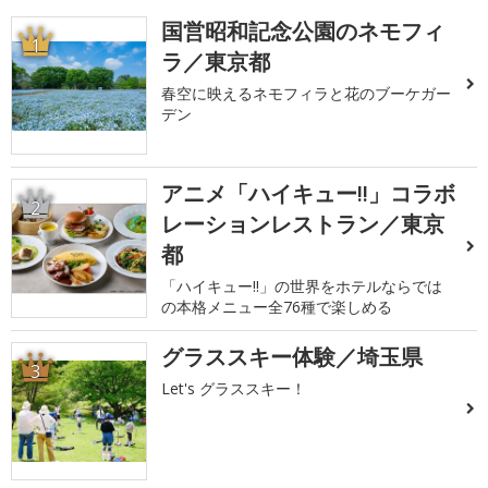
国営昭和記念公園のネモフィ
1
ラ／東京都
春空に映えるネモフィラと花のブーケガー
デン
アニメ「ハイキュー!!」コラボ
2
レーションレストラン／東京
都
「ハイキュー!!」の世界をホテルならでは
の本格メニュー全76種で楽しめる
グラススキー体験／埼玉県
3
Let's グラススキー！