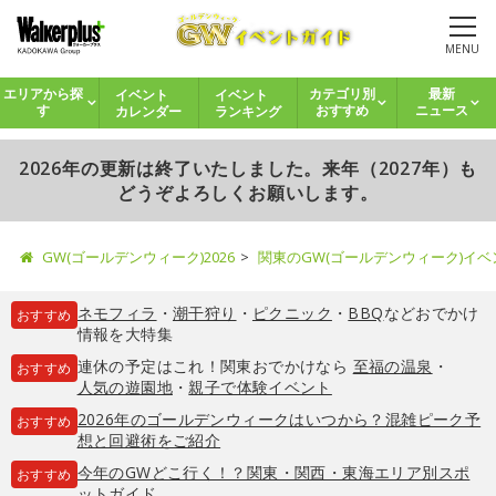
MENU
イベント
イベント
エリアから探
カテゴリ別
最新
カレンダー
ランキング
す
おすすめ
ニュース
2026年の更新は終了いたしました。来年（2027年）も
どうぞよろしくお願いします。
GW(ゴールデンウィーク)2026
関東のGW(ゴールデンウィーク)イ
ネモフィラ
・
潮干狩り
・
ピクニック
・
BBQ
などおでかけ
おすすめ
情報を大特集
連休の予定はこれ！関東おでかけなら
至福の温泉
・
おすすめ
人気の遊園地
・
親子で体験イベント
2026年のゴールデンウィークはいつから？混雑ピーク予
おすすめ
想と回避術をご紹介
今年のGWどこ行く！？関東・関西・東海エリア別スポ
おすすめ
ットガイド