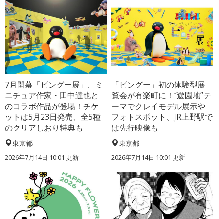
7月開幕「ピングー展」、ミ
「ピングー」初の体験型展
ニチュア作家・田中達也と
覧会が有楽町に！“遊園地”テ
のコラボ作品が登場！チケ
ーマでクレイモデル展示や
ットは5月23日発売、全5種
フォトスポット、JR上野駅で
のクリアしおり特典も
は先行映像も
東京都
東京都
2026年7月14日 10:01 更新
2026年7月14日 10:01 更新