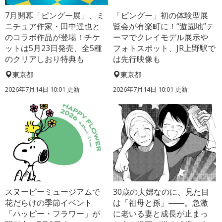
7月開幕「ピングー展」、ミ
「ピングー」初の体験型展
ニチュア作家・田中達也と
覧会が有楽町に！“遊園地”テ
のコラボ作品が登場！チケ
ーマでクレイモデル展示や
ットは5月23日発売、全5種
フォトスポット、JR上野駅で
のクリアしおり特典も
は先行映像も
東京都
東京都
2026年7月14日 10:01 更新
2026年7月14日 10:01 更新
スヌーピーミュージアムで
30歳の夫婦なのに、見た目
花だらけの季節イベント
は「祖母と孫」――。急激
「ハッピー・フラワー」が
に老いる妻と成長が止まっ