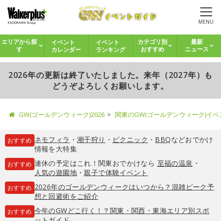
MENU
イベント
イベント
エリアから探
カテゴリ別
最新
カレンダー
ランキング
す
おすすめ
ニュース
2026年の更新は終了いたしました。来年（2027年）も
どうぞよろしくお願いします。
GW(ゴールデンウィーク)2026
関東のGW(ゴールデンウィーク)イ
ネモフィラ
・
潮干狩り
・
ピクニック
・
BBQ
などおでかけ
おすすめ
情報を大特集
連休の予定はこれ！関東おでかけなら
至福の温泉
・
おすすめ
人気の遊園地
・
親子で体験イベント
2026年のゴールデンウィークはいつから？混雑ピーク予
おすすめ
想と回避術をご紹介
今年のGWどこ行く！？関東・関西・東海エリア別スポ
おすすめ
ットガイド