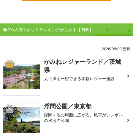
GW人気スポットランキングから探す【関東】
2026/08/09 更新
かみねレジャーランド／茨城
1
県
太平洋を一望できる本格レジャー施設
浮間公園／東京都
2
浮間ヶ池の周囲に広がる、風車がシンボル
の水辺の公園