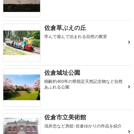
佐倉草ぶえの丘
学んで遊んで泊まれる自然の教室
佐倉城址公園
樹齢約400年の県指定天然記念物など自然
あふれる公園
佐倉市立美術館
浅井忠など房総･佐倉ゆかりの作品を紹介