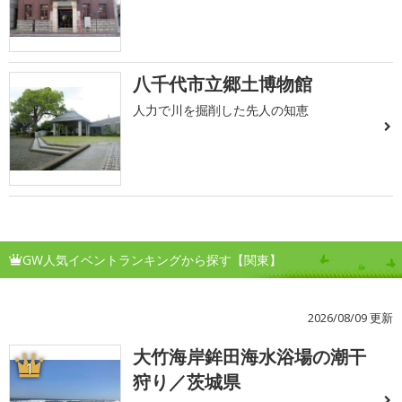
八千代市立郷土博物館
人力で川を掘削した先人の知恵
GW人気イベントランキングから探す【関東】
2026/08/09 更新
大竹海岸鉾田海水浴場の潮干
1
狩り／茨城県