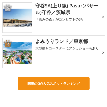
守谷SA(上り線) Pasar(パサー
2
ル)守谷／茨城県
「恵みの森」がコンセプトのSA
よみうりランド／東京都
3
大型絶叫コースターにアシカショーもあり
関東のGW人気スポットランキング