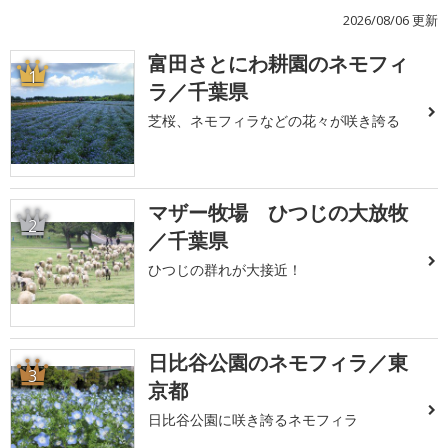
2026/08/06 更新
富田さとにわ耕園のネモフィ
1
ラ／千葉県
芝桜、ネモフィラなどの花々が咲き誇る
マザー牧場 ひつじの大放牧
2
／千葉県
ひつじの群れが大接近！
日比谷公園のネモフィラ／東
3
京都
日比谷公園に咲き誇るネモフィラ