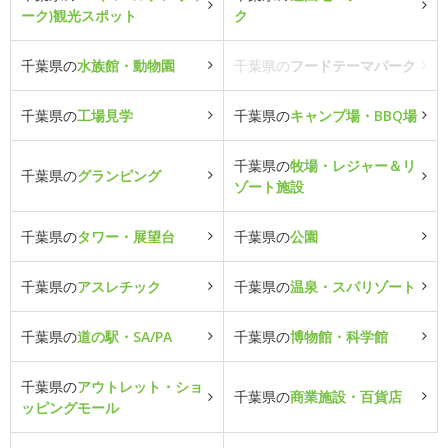
ーク)観光スポット
ク
千葉県の
水族館・動物園
千葉県の
フードテーマパーク
千葉県の
工場見学
千葉県の
キャンプ場・BBQ場
千葉県の
牧場・レジャー＆リ
千葉県の
グランピング
ゾート施設
千葉県の
タワー・展望台
千葉県の
公園
千葉県の
アスレチック
千葉県の
温泉・スパリゾート
千葉県の
道の駅・SA/PA
千葉県の
博物館・科学館
千葉県の
アウトレット・ショ
千葉県の
商業施設・百貨店
ッピングモール