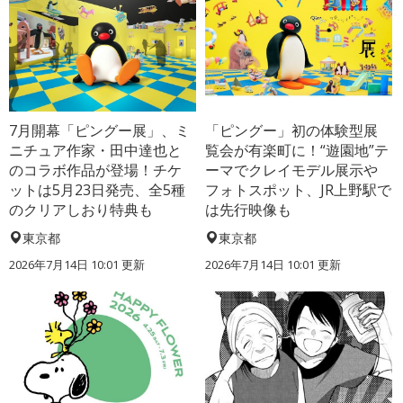
7月開幕「ピングー展」、ミ
「ピングー」初の体験型展
ニチュア作家・田中達也と
覧会が有楽町に！“遊園地”テ
のコラボ作品が登場！チケ
ーマでクレイモデル展示や
ットは5月23日発売、全5種
フォトスポット、JR上野駅で
のクリアしおり特典も
は先行映像も
東京都
東京都
2026年7月14日 10:01 更新
2026年7月14日 10:01 更新