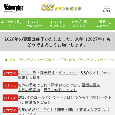
MENU
イベント
イベント
エリアから探
カテゴリ別
最新
カレンダー
ランキング
す
おすすめ
ニュース
2026年の更新は終了いたしました。来年（2027年）も
どうぞよろしくお願いします。
GW(ゴールデンウィーク)2026
関東のGW(ゴールデンウィーク)イ
ネモフィラ
・
潮干狩り
・
ピクニック
・
BBQ
などおでかけ
おすすめ
情報を大特集
連休の予定はこれ！関東おでかけなら
至福の温泉
・
おすすめ
人気の遊園地
・
親子で体験イベント
2026年のゴールデンウィークはいつから？混雑ピーク予
おすすめ
想と回避術をご紹介
今年のGWどこ行く！？関東・関西・東海エリア別スポ
おすすめ
ットガイド