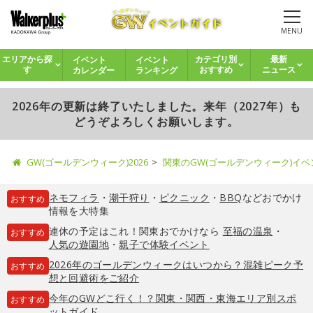
MENU
イベント
イベント
エリアから探
カテゴリ別
最新
カレンダー
ランキング
す
おすすめ
ニュース
2026年の更新は終了いたしました。来年（2027年）も
どうぞよろしくお願いします。
GW(ゴールデンウィーク)2026
関東のGW(ゴールデンウィーク)イ
ネモフィラ
・
潮干狩り
・
ピクニック
・
BBQ
などおでかけ
おすすめ
情報を大特集
連休の予定はこれ！関東おでかけなら
至福の温泉
・
おすすめ
人気の遊園地
・
親子で体験イベント
2026年のゴールデンウィークはいつから？混雑ピーク予
おすすめ
想と回避術をご紹介
今年のGWどこ行く！？関東・関西・東海エリア別スポ
おすすめ
ットガイド