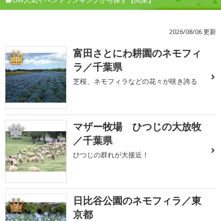
2026/08/06 更新
富田さとにわ耕園のネモフィ
1
ラ／千葉県
芝桜、ネモフィラなどの花々が咲き誇る
マザー牧場 ひつじの大放牧
2
／千葉県
ひつじの群れが大接近！
日比谷公園のネモフィラ／東
3
京都