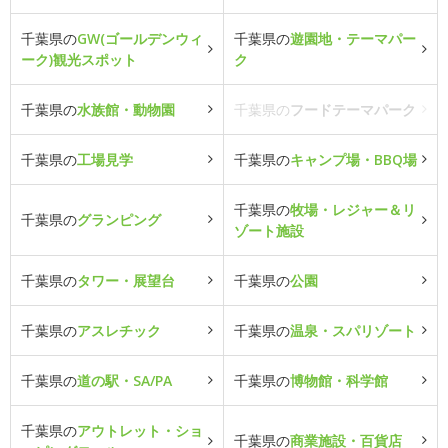
千葉県の
GW(ゴールデンウィ
千葉県の
遊園地・テーマパー
ーク)観光スポット
ク
千葉県の
水族館・動物園
千葉県の
フードテーマパーク
千葉県の
工場見学
千葉県の
キャンプ場・BBQ場
千葉県の
牧場・レジャー＆リ
千葉県の
グランピング
ゾート施設
千葉県の
タワー・展望台
千葉県の
公園
千葉県の
アスレチック
千葉県の
温泉・スパリゾート
千葉県の
道の駅・SA/PA
千葉県の
博物館・科学館
千葉県の
アウトレット・ショ
千葉県の
商業施設・百貨店