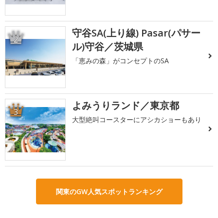
守谷SA(上り線) Pasar(パサー
2
ル)守谷／茨城県
「恵みの森」がコンセプトのSA
よみうりランド／東京都
3
大型絶叫コースターにアシカショーもあり
関東のGW人気スポットランキング