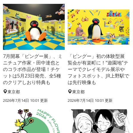
7月開幕「ピングー展」、ミ
「ピングー」初の体験型展
ニチュア作家・田中達也と
覧会が有楽町に！“遊園地”テ
のコラボ作品が登場！チケ
ーマでクレイモデル展示や
ットは5月23日発売、全5種
フォトスポット、JR上野駅で
のクリアしおり特典も
は先行映像も
東京都
東京都
2026年7月14日 10:01 更新
2026年7月14日 10:01 更新