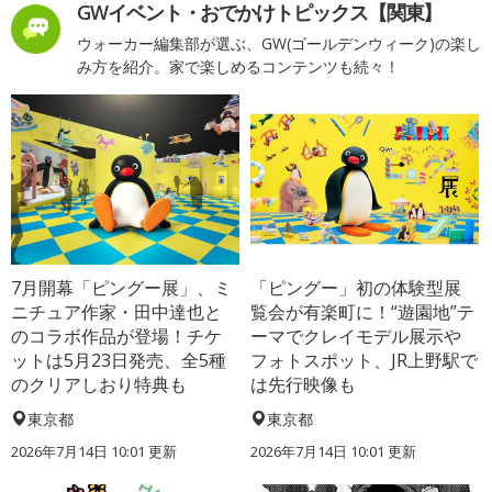
GWイベント・おでかけトピックス【関東】
ウォーカー編集部が選ぶ、GW(ゴールデンウィーク)の楽し
み方を紹介。家で楽しめるコンテンツも続々！
7月開幕「ピングー展」、ミ
「ピングー」初の体験型展
ニチュア作家・田中達也と
覧会が有楽町に！“遊園地”テ
のコラボ作品が登場！チケ
ーマでクレイモデル展示や
ットは5月23日発売、全5種
フォトスポット、JR上野駅で
のクリアしおり特典も
は先行映像も
東京都
東京都
2026年7月14日 10:01 更新
2026年7月14日 10:01 更新