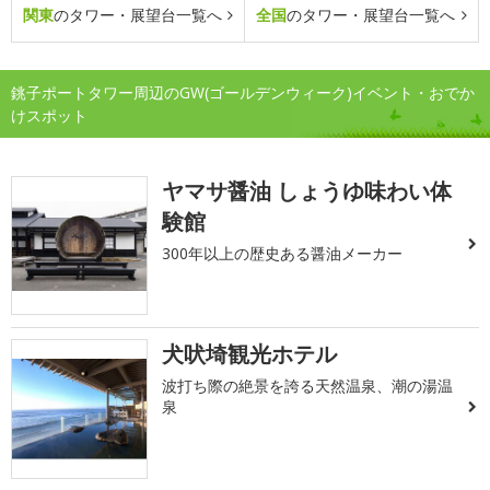
関東
のタワー・展望台一覧へ
全国
のタワー・展望台一覧へ
銚子ポートタワー周辺のGW(ゴールデンウィーク)イベント・おでか
けスポット
ヤマサ醤油 しょうゆ味わい体
験館
300年以上の歴史ある醤油メーカー
犬吠埼観光ホテル
波打ち際の絶景を誇る天然温泉、潮の湯温
泉