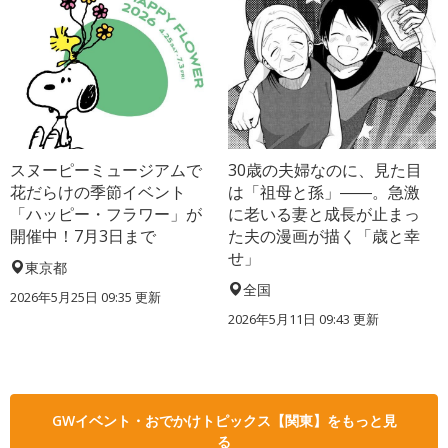
スヌーピーミュージアムで
30歳の夫婦なのに、見た目
花だらけの季節イベント
は「祖母と孫」――。急激
「ハッピー・フラワー」が
に老いる妻と成長が止まっ
開催中！7月3日まで
た夫の漫画が描く「歳と幸
せ」
東京都
全国
2026年5月25日 09:35 更新
2026年5月11日 09:43 更新
GWイベント・おでかけトピックス【関東】をもっと見
る