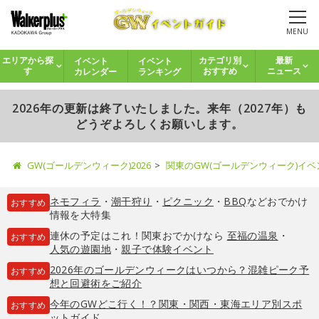
MENU
イベント
イベント
エリアから探
カテゴリ別
最新
カレンダー
ランキング
す
おすすめ
ニュース
2026年の更新は終了いたしました。来年（2027年）も
どうぞよろしくお願いします。
GW(ゴールデンウィーク)2026
関東のGW(ゴールデンウィーク)イ
ネモフィラ
・
潮干狩り
・
ピクニック
・
BBQ
などおでかけ
おすすめ
情報を大特集
連休の予定はこれ！関東おでかけなら
至福の温泉
・
おすすめ
人気の遊園地
・
親子で体験イベント
2026年のゴールデンウィークはいつから？混雑ピーク予
おすすめ
想と回避術をご紹介
今年のGWどこ行く！？関東・関西・東海エリア別スポ
おすすめ
ットガイド