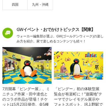
四国
九州・沖縄
GWイベント・おでかけトピックス【関東】
ウォーカー編集部が選ぶ、GW(ゴールデンウィーク)の楽し
み方を紹介。家で楽しめるコンテンツも続々！
7月開幕「ピングー展」、ミ
「ピングー」初の体験型展
ニチュア作家・田中達也と
覧会が有楽町に！“遊園地”テ
のコラボ作品が登場！チケ
ーマでクレイモデル展示や
ットは5月23日発売、全5種
フォトスポット、JR上野駅で