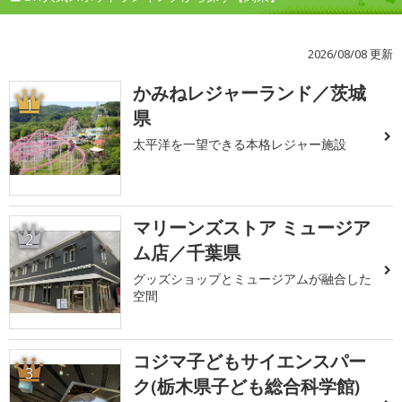
2026/08/08 更新
かみねレジャーランド／茨城
1
県
太平洋を一望できる本格レジャー施設
マリーンズストア ミュージア
2
ム店／千葉県
グッズショップとミュージアムが融合した
空間
コジマ子どもサイエンスパー
3
ク(栃木県子ども総合科学館)