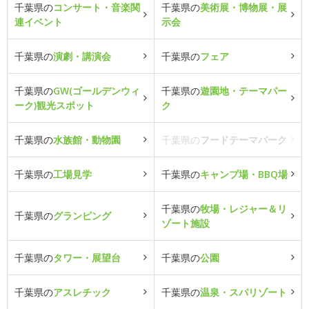
千葉県の
コンサート・音楽関
千葉県の
美術展・博物展・展
連イベント
示会
千葉県の
演劇・講演会
千葉県の
フェア
千葉県の
GW(ゴールデンウィ
千葉県の
遊園地・テーマパー
ーク)観光スポット
ク
千葉県の
水族館・動物園
千葉県の
フードテーマパーク
千葉県の
工場見学
千葉県の
キャンプ場・BBQ場
千葉県の
牧場・レジャー＆リ
千葉県の
グランピング
ゾート施設
千葉県の
タワー・展望台
千葉県の
公園
千葉県の
アスレチック
千葉県の
温泉・スパリゾート