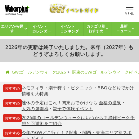
MENU
イベント
イベント
エリアから探
カテゴリ別
最新
カレンダー
ランキング
す
おすすめ
ニュース
2026年の更新は終了いたしました。来年（2027年）も
どうぞよろしくお願いします。
GW(ゴールデンウィーク)2026
関東のGW(ゴールデンウィーク)イ
ネモフィラ
・
潮干狩り
・
ピクニック
・
BBQ
などおでかけ
おすすめ
情報を大特集
連休の予定はこれ！関東おでかけなら
至福の温泉
・
おすすめ
人気の遊園地
・
親子で体験イベント
2026年のゴールデンウィークはいつから？混雑ピーク予
おすすめ
想と回避術をご紹介
今年のGWどこ行く！？関東・関西・東海エリア別スポ
おすすめ
ットガイド