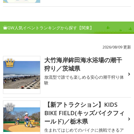
GW人気イベントランキングから探す【関東】
2026/08/09 更新
大竹海岸鉾田海水浴場の潮干
1
狩り／茨城県
放流型で誰でも楽しめる安心の潮干狩り体
験
【新アトラクション】KIDS
2
BIKE FIELD(キッズバイクフィ
ールド)／栃木県
生まれてはじめてのバイクに挑戦できるア