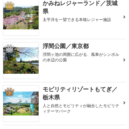
かみねレジャーランド／茨城
1
県
太平洋を一望できる本格レジャー施設
浮間公園／東京都
2
浮間ヶ池の周囲に広がる、風車がシンボル
の水辺の公園
モビリティリゾートもてぎ／
3
栃木県
人と自然とモビリティが融合したモビリテ
ィテーマパーク