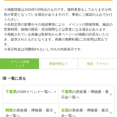
※掲載情報は2026年5月時点のものです。随時更新をしておりますが内
容が変更となっている場合がありますので、事前にご確認の上おでかけ
ください。
※自然災害の影響やその他諸事情により、イベントの開催情報、施設の
営業時間、植物の開花・見頃期間などは変更になる場合があります。
※掲載されている画像は取材先から本ページへの掲載の許諾をいただ
き、提供されたものとなります。画像の無断転載(二次使用)は禁止で
す。
※表示料金は消費税8％ないし10％の内税表示です。
イベント詳細
開催時間など
地図・アクセス
トップ
一覧に戻る
千葉県
のGWイベント一覧へ
千葉県
の美術展・博物展・展
示会一覧へ
関東
の美術展・博物展・展示
全国
の美術展・博物展・展示
会一覧へ
会一覧へ