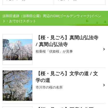
須和田遺跡（須和田公園）周辺のGW(ゴールデンウィーク)イベン
ト・おでかけスポット
【桜・見ごろ】真間山弘法寺
/ 真間山弘法寺
枝垂桜「伏姫桜」が見事
【桜・見ごろ】文学の道 / 文
学の道
市川市の桜の名所