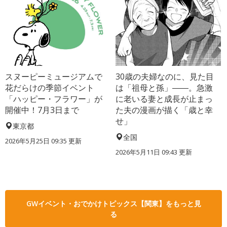
スヌーピーミュージアムで
30歳の夫婦なのに、見た目
花だらけの季節イベント
は「祖母と孫」――。急激
「ハッピー・フラワー」が
に老いる妻と成長が止まっ
開催中！7月3日まで
た夫の漫画が描く「歳と幸
せ」
東京都
全国
2026年5月25日 09:35 更新
2026年5月11日 09:43 更新
GWイベント・おでかけトピックス【関東】をもっと見
る