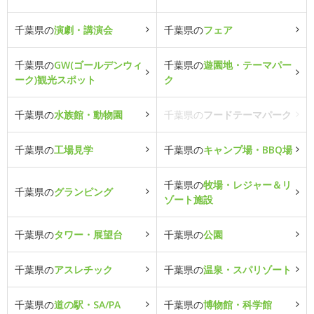
千葉県の
演劇・講演会
千葉県の
フェア
千葉県の
GW(ゴールデンウィ
千葉県の
遊園地・テーマパー
ーク)観光スポット
ク
千葉県の
水族館・動物園
千葉県の
フードテーマパーク
千葉県の
工場見学
千葉県の
キャンプ場・BBQ場
千葉県の
牧場・レジャー＆リ
千葉県の
グランピング
ゾート施設
千葉県の
タワー・展望台
千葉県の
公園
千葉県の
アスレチック
千葉県の
温泉・スパリゾート
千葉県の
道の駅・SA/PA
千葉県の
博物館・科学館