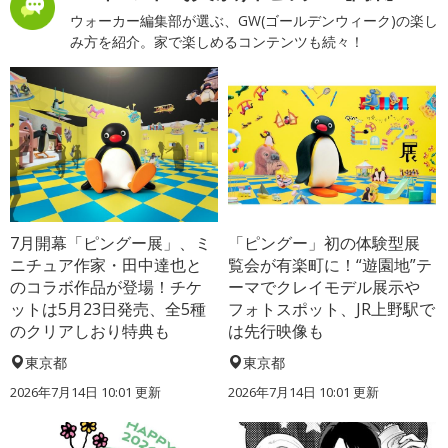
ウォーカー編集部が選ぶ、GW(ゴールデンウィーク)の楽し
み方を紹介。家で楽しめるコンテンツも続々！
7月開幕「ピングー展」、ミ
「ピングー」初の体験型展
ニチュア作家・田中達也と
覧会が有楽町に！“遊園地”テ
のコラボ作品が登場！チケ
ーマでクレイモデル展示や
ットは5月23日発売、全5種
フォトスポット、JR上野駅で
のクリアしおり特典も
は先行映像も
東京都
東京都
2026年7月14日 10:01 更新
2026年7月14日 10:01 更新