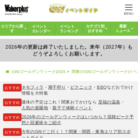
MENU
イベント
イベント
エリアから探
カテゴリ別
最新
カレンダー
ランキング
す
おすすめ
ニュース
2026年の更新は終了いたしました。来年（2027年）も
どうぞよろしくお願いします。
GW(ゴールデンウィーク)2026
関東のGW(ゴールデンウィーク)イ
ネモフィラ
・
潮干狩り
・
ピクニック
・
BBQ
などおでかけ
おすすめ
情報を大特集
連休の予定はこれ！関東おでかけなら
至福の温泉
・
おすすめ
人気の遊園地
・
親子で体験イベント
2026年のゴールデンウィークはいつから？混雑ピーク予
おすすめ
想と回避術をご紹介
今年のGWどこ行く！？関東・関西・東海エリア別スポ
おすすめ
ットガイド