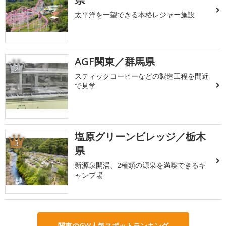
太平洋を一望できる本格レジャー施設
AGF関東／群馬県
2
スティックコーヒーなどの製造工程を間近
で見学
塩原グリーンビレッジ／栃木
3
県
新源泉開湯、2種類の源泉を満喫できるキ
ャンプ場
関東のGW人気スポットランキング