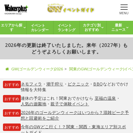
MENU
イベント
イベント
エリアから探
カテゴリ別
最新
カレンダー
ランキング
す
おすすめ
ニュース
2026年の更新は終了いたしました。来年（2027年）も
どうぞよろしくお願いします。
GW(ゴールデンウィーク)2026
関東のGW(ゴールデンウィーク)イ
ネモフィラ
・
潮干狩り
・
ピクニック
・
BBQ
などおでかけ
おすすめ
情報を大特集
連休の予定はこれ！関東おでかけなら
至福の温泉
・
おすすめ
人気の遊園地
・
親子で体験イベント
2026年のゴールデンウィークはいつから？混雑ピーク予
おすすめ
想と回避術をご紹介
今年のGWどこ行く！？関東・関西・東海エリア別スポ
おすすめ
ットガイド