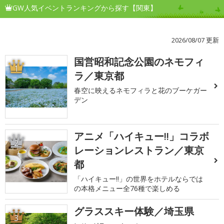
GW人気イベントランキングから探す【関東】
2026/08/07 更新
国営昭和記念公園のネモフィ
1
ラ／東京都
春空に映えるネモフィラと花のブーケガー
デン
アニメ「ハイキュー!!」コラボ
2
レーションレストラン／東京
都
「ハイキュー!!」の世界をホテルならでは
の本格メニュー全76種で楽しめる
グラススキー体験／埼玉県
3