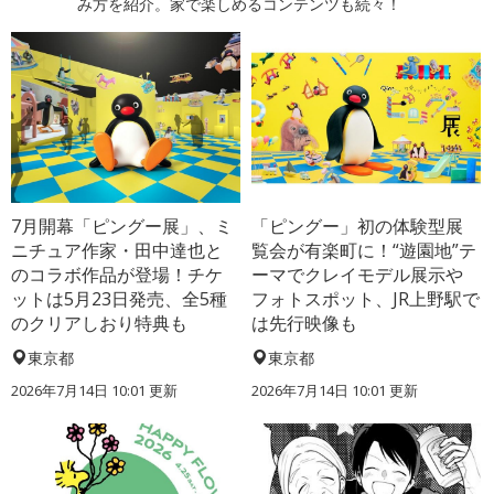
み方を紹介。家で楽しめるコンテンツも続々！
7月開幕「ピングー展」、ミ
「ピングー」初の体験型展
ニチュア作家・田中達也と
覧会が有楽町に！“遊園地”テ
のコラボ作品が登場！チケ
ーマでクレイモデル展示や
ットは5月23日発売、全5種
フォトスポット、JR上野駅で
のクリアしおり特典も
は先行映像も
東京都
東京都
2026年7月14日 10:01 更新
2026年7月14日 10:01 更新