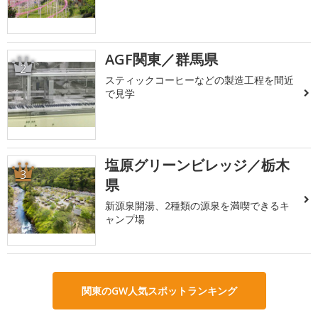
AGF関東／群馬県
2
スティックコーヒーなどの製造工程を間近
で見学
塩原グリーンビレッジ／栃木
3
県
新源泉開湯、2種類の源泉を満喫できるキ
ャンプ場
関東のGW人気スポットランキング