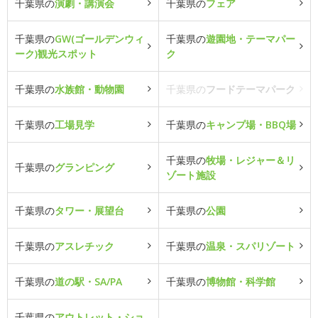
千葉県の
演劇・講演会
千葉県の
フェア
千葉県の
GW(ゴールデンウィ
千葉県の
遊園地・テーマパー
ーク)観光スポット
ク
千葉県の
水族館・動物園
千葉県の
フードテーマパーク
千葉県の
工場見学
千葉県の
キャンプ場・BBQ場
千葉県の
牧場・レジャー＆リ
千葉県の
グランピング
ゾート施設
千葉県の
タワー・展望台
千葉県の
公園
千葉県の
アスレチック
千葉県の
温泉・スパリゾート
千葉県の
道の駅・SA/PA
千葉県の
博物館・科学館
千葉県の
アウトレット・ショ