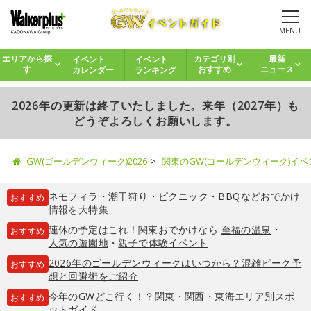
MENU
イベント
イベント
エリアから探
カテゴリ別
最新
カレンダー
ランキング
す
おすすめ
ニュース
2026年の更新は終了いたしました。来年（2027年）も
どうぞよろしくお願いします。
GW(ゴールデンウィーク)2026
関東のGW(ゴールデンウィーク)イ
ネモフィラ
・
潮干狩り
・
ピクニック
・
BBQ
などおでかけ
おすすめ
情報を大特集
連休の予定はこれ！関東おでかけなら
至福の温泉
・
おすすめ
人気の遊園地
・
親子で体験イベント
2026年のゴールデンウィークはいつから？混雑ピーク予
おすすめ
想と回避術をご紹介
今年のGWどこ行く！？関東・関西・東海エリア別スポ
おすすめ
ットガイド