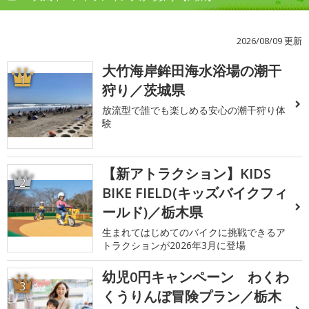
2026/08/09 更新
大竹海岸鉾田海水浴場の潮干
1
狩り／茨城県
放流型で誰でも楽しめる安心の潮干狩り体
験
【新アトラクション】KIDS
2
BIKE FIELD(キッズバイクフィ
ールド)／栃木県
生まれてはじめてのバイクに挑戦できるア
トラクションが2026年3月に登場
幼児0円キャンペーン わくわ
3
くうりんぼ冒険プラン／栃木