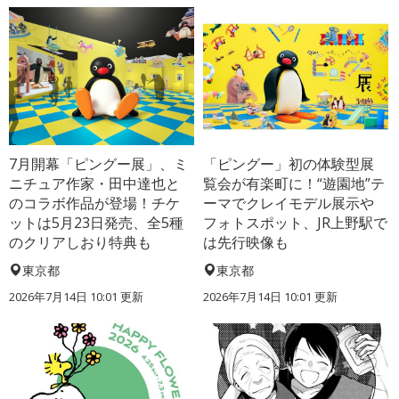
7月開幕「ピングー展」、ミ
「ピングー」初の体験型展
ニチュア作家・田中達也と
覧会が有楽町に！“遊園地”テ
のコラボ作品が登場！チケ
ーマでクレイモデル展示や
ットは5月23日発売、全5種
フォトスポット、JR上野駅で
のクリアしおり特典も
は先行映像も
東京都
東京都
2026年7月14日 10:01 更新
2026年7月14日 10:01 更新