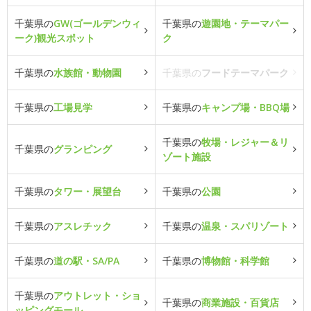
千葉県の
GW(ゴールデンウィ
千葉県の
遊園地・テーマパー
ーク)観光スポット
ク
千葉県の
水族館・動物園
千葉県の
フードテーマパーク
千葉県の
工場見学
千葉県の
キャンプ場・BBQ場
千葉県の
牧場・レジャー＆リ
千葉県の
グランピング
ゾート施設
千葉県の
タワー・展望台
千葉県の
公園
千葉県の
アスレチック
千葉県の
温泉・スパリゾート
千葉県の
道の駅・SA/PA
千葉県の
博物館・科学館
千葉県の
アウトレット・ショ
千葉県の
商業施設・百貨店
ッピングモール