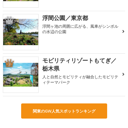
浮間公園／東京都
2
浮間ヶ池の周囲に広がる、風車がシンボル
の水辺の公園
モビリティリゾートもてぎ／
3
栃木県
人と自然とモビリティが融合したモビリテ
ィテーマパーク
関東のGW人気スポットランキング