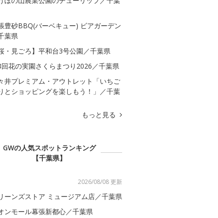
けぼの山農業公園のチューリップ／千葉
張豊砂BBQ(バーベキュー) ビアガーデン
千葉県
桜・見ごろ】平和台3号公園／千葉県
8回花の実園さくらまつり2026／千葉県
々井プレミアム・アウトレット「いちご
りとショッピングを楽しもう！」／千葉
もっと見る
GWの人気スポットランキング
【千葉県】
2026/08/08 更新
リーンズストア ミュージアム店／千葉県
オンモール幕張新都心／千葉県