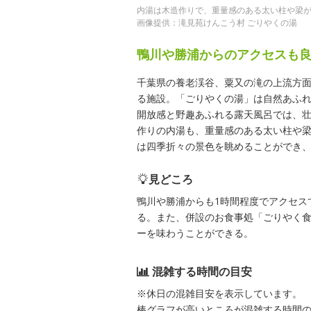
内湯は木造作りで、重量感のある太い柱や梁
画像提供：滝見苑けんこう村 ごりやくの湯
鴨川や勝浦からのアクセスも
千葉県の養老渓谷、粟又の滝の上流方
る施設。「ごりやくの湯」は自然あふれ
開放感と野趣あふれる露天風呂では、
作りの内湯も、重量感のある太い柱や
は四季折々の景色を眺めることができ
見どころ
鴨川や勝浦からも1時間程度でアクセス
る。また、併設のお食事処「ごりやく
ーを味わうことができる。
混雑する時間の目安
※休日の混雑目安を表示しています。
棒グラフが高いところが混雑する時間