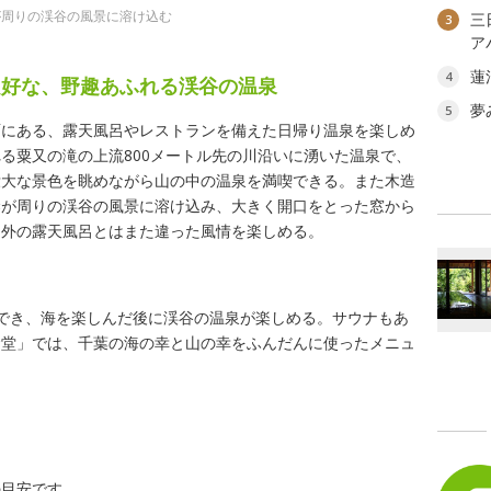
が周りの渓谷の風景に溶け込む
三
3
ア
蓮
4
良好な、野趣あふれる渓谷の温泉
夢
5
面にある、露天風呂やレストランを備えた日帰り温泉を楽しめ
る粟又の滝の上流800メートル先の川沿いに湧いた温泉で、
壮大な景色を眺めながら山の中の温泉を満喫できる。また木造
梁が周りの渓谷の風景に溶け込み、大きく開口をとった窓から
、外の露天風呂とはまた違った風情を楽しめる。
でき、海を楽しんだ後に渓谷の温泉が楽しめる。サウナもあ
食堂」では、千葉の海の幸と山の幸をふんだんに使ったメニュ
の目安です。