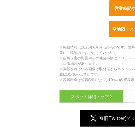
営業時間
地図・ア
※掲載情報は2026年6月時点のものです。
前にご確認の上おでかけください。
※自然災害の影響やその他諸事情により、イ
になる場合があります。
※掲載されている画像は取材先から本ページ
載(二次使用)は禁止です。
※表示料金は消費税8％ないし10％の内税表示
スポット詳細
トップ
X(旧Twitter)