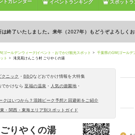
ントカレンダー
イベントランキング
スポットラ
更新は終了いたしました。来年（2027年）もどうぞよろしく
W(ゴールデンウィーク)イベント・おでかけ観光スポット
千葉県のGW(ゴールデ
ポット
滝見苑けんこう村 ごりやくの湯
ピクニック
・
BBQ
などおでかけ情報を大特集
おでかけなら
至福の温泉
・
人気の遊園地
・
ィークはいつから？混雑ピーク予想と回避術をご紹介
関東・関西・東海エリア別スポットガイド
 ごりやくの湯