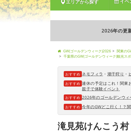
イベ
エリアから探す
2026年の
GW(ゴールデンウィーク)2026
関東のG
千葉県のGW(ゴールデンウィーク)観光ス
ネモフィラ
・
潮干狩り
・
おすすめ
連休の予定はこれ！関東
おすすめ
親子で体験イベント
2026年のゴールデンウ
おすすめ
今年のGWどこ行く！？
おすすめ
滝見苑けんこう村