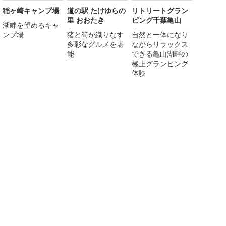
稲ヶ崎キャンプ場
道の駅 たけゆらの
リトリートグラン
里 おおたき
ピング千葉亀山
湖畔を望めるキャ
ンプ場
猪と筍が織りなす
自然と一体になり
多彩なグルメを堪
ながらリラックス
能
できる亀山湖畔の
極上グランピング
体験