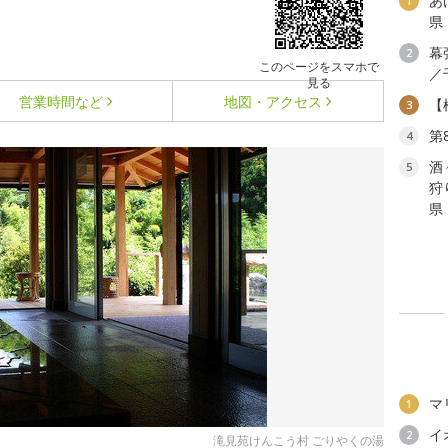
あ
1
県
幕
2
このページをスマホで
／
見る
営業時間など
地図・アクセス
【
3
第
4
酒
5
狩
県
マ
1
イ
2
滝見苑けんこう村 ごりやくの湯