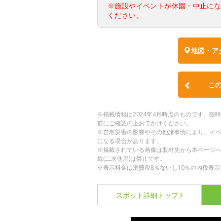
※施設やイベントが休園・中止に
ください。
地図・ア
こ
※掲載情報は2024年4月時点のものです。
前にご確認の上おでかけください。
※自然災害の影響やその他諸事情により、イ
になる場合があります。
※掲載されている画像は取材先から本ページ
載(二次使用)は禁止です。
※表示料金は消費税8％ないし10％の内税表示
スポット詳細
トップ