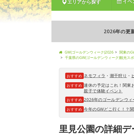
イベ
エリアから探す
2026年の
GW(ゴールデンウィーク)2026
関東のG
千葉県のGW(ゴールデンウィーク)観光ス
ネモフィラ
・
潮干狩り
・
おすすめ
連休の予定はこれ！関東
おすすめ
親子で体験イベント
2026年のゴールデンウ
おすすめ
今年のGWどこ行く！？
おすすめ
里見公園の詳細デ