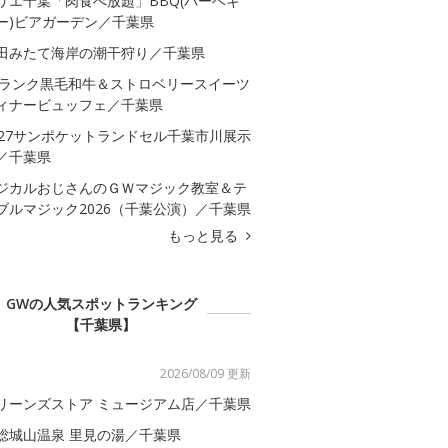
リエ千葉「肉食べ放題」BBQ(バーベキ
ー)ビアガーデン／千葉県
田みたて海岸の潮干狩り／千葉県
5ランク黒毛和牛＆ストロベリースイーツ
ィナービュッフェ／千葉県
027サンポケットランドセル千葉市川展示
／千葉県
ジカルおじさんのＧＷマジック教室＆テ
ブルマジック2026（千葉公演）／千葉県
もっと見る
GWの人気スポットランキング
【千葉県】
2026/08/09 更新
リーンズストア ミュージアム店／千葉県
総城山温泉 里見の湯／千葉県