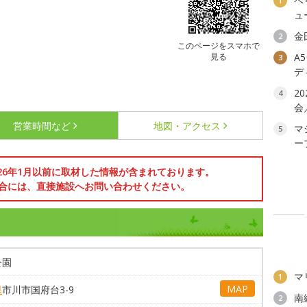
ペ
1
ュ
金
2
このページをスマホで
見る
A
3
デ
2
4
会
営業時間など
地図・アクセス
マ
5
ー
026年1月以前に取材した情報が含まれております。
合には、直接施設へお問い合わせください。
公園
マ
1
MAP
県
市川市国府台3-9
南
2