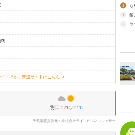
間
も
3
館
4
ヤ
5
無料
。
。
サイトほか、関連サイトはこちら
明日
27℃
／
21℃
天気情報提供元：株式会社ライフビジネスウェザー