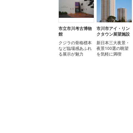
市立市川考古博物
市川市アイ・リン
館
クタウン展望施設
クジラの骨格標本
新日本三大夜景・
など臨場感あふれ
夜景100選の眺望
る展示が魅力
を気軽に満喫