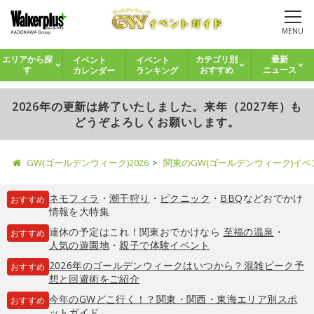
MENU
イベント
イベント
エリアから探
カテゴリ別
最新
カレンダー
ランキング
す
おすすめ
ニュース
2026年の更新は終了いたしました。来年（2027年）も
どうぞよろしくお願いします。
GW(ゴールデンウィーク)2026
関東のGW(ゴールデンウィーク)イ
ネモフィラ
・
潮干狩り
・
ピクニック
・
BBQ
などおでかけ
おすすめ
情報を大特集
連休の予定はこれ！関東おでかけなら
至福の温泉
・
おすすめ
人気の遊園地
・
親子で体験イベント
2026年のゴールデンウィークはいつから？混雑ピーク予
おすすめ
想と回避術をご紹介
今年のGWどこ行く！？関東・関西・東海エリア別スポ
おすすめ
ットガイド