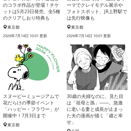
のコラボ作品が登場！チケ
ーマでクレイモデル展示や
ットは5月23日発売、全5種
フォトスポット、JR上野駅で
のクリアしおり特典も
は先行映像も
東京都
東京都
2026年7月14日 10:01 更新
2026年7月14日 10:01 更新
スヌーピーミュージアムで
30歳の夫婦なのに、見た目
花だらけの季節イベント
は「祖母と孫」――。急激
「ハッピー・フラワー」が
に老いる妻と成長が止まっ
開催中！7月3日まで
た夫の漫画が描く「歳と幸
せ」
東京都