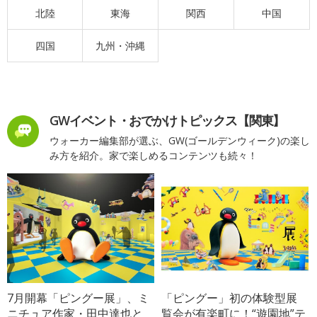
北陸
東海
関西
中国
四国
九州・沖縄
GWイベント・おでかけトピックス【関東】
ウォーカー編集部が選ぶ、GW(ゴールデンウィーク)の楽し
み方を紹介。家で楽しめるコンテンツも続々！
7月開幕「ピングー展」、ミ
「ピングー」初の体験型展
ニチュア作家・田中達也と
覧会が有楽町に！“遊園地”テ