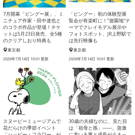
7月開幕「ピングー展」、ミ
「ピングー」初の体験型展
ニチュア作家・田中達也と
覧会が有楽町に！“遊園地”テ
のコラボ作品が登場！チケ
ーマでクレイモデル展示や
ットは5月23日発売、全5種
フォトスポット、JR上野駅で
のクリアしおり特典も
は先行映像も
東京都
東京都
2026年7月14日 10:01 更新
2026年7月14日 10:01 更新
スヌーピーミュージアムで
30歳の夫婦なのに、見た目
花だらけの季節イベント
は「祖母と孫」――。急激
「ハッピー・フラワー」が
に老いる妻と成長が止まっ