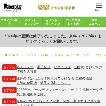
MENU
イベント
イベント
エリアから探
カテゴリ別
最新
カレンダー
ランキング
す
おすすめ
ニュース
2026年の更新は終了いたしました。来年（2027年）も
どうぞよろしくお願いします。
GW(ゴールデンウィーク)2026
関東のGW(ゴールデンウィーク)イ
ネモフィラ
・
潮干狩り
・
ピクニック
・
BBQ
などおでかけ
おすすめ
情報を大特集
連休の予定はこれ！関東おでかけなら
至福の温泉
・
おすすめ
人気の遊園地
・
親子で体験イベント
2026年のゴールデンウィークはいつから？混雑ピーク予
おすすめ
想と回避術をご紹介
今年のGWどこ行く！？関東・関西・東海エリア別スポ
おすすめ
ットガイド