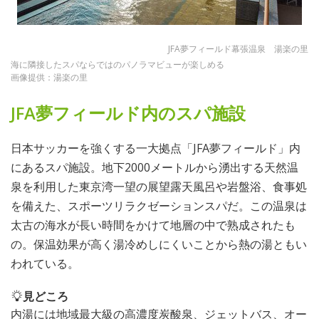
JFA夢フィールド幕張温泉 湯楽の里
海に隣接したスパならではのパノラマビューが楽しめる
画像提供：湯楽の里
JFA夢フィールド内のスパ施設
日本サッカーを強くする一大拠点「JFA夢フィールド」内
にあるスパ施設。地下2000メートルから湧出する天然温
泉を利用した東京湾一望の展望露天風呂や岩盤浴、食事処
を備えた、スポーツリラクゼーションスパだ。この温泉は
太古の海水が長い時間をかけて地層の中で熟成されたも
の。保温効果が高く湯冷めしにくいことから熱の湯ともい
われている。
見どころ
内湯には地域最大級の高濃度炭酸泉、ジェットバス、オー