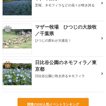
芝桜、ネモフィラなどの花々が咲き誇る
マザー牧場 ひつじの大放牧
2
／千葉県
ひつじの群れが大接近！
日比谷公園のネモフィラ／東
3
京都
日比谷公園に咲き誇るネモフィラ
関東のGW人気イベントランキング