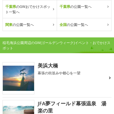
千葉県
のGWおでかけスポッ
千葉県
の公園一覧へ
ト一覧へ
関東
の公園一覧へ
全国
の公園一覧へ
稲毛海浜公園周辺のGW(ゴールデンウィーク)イベント・おでかけス
ポット
美浜大橋
幕張の街並みや都心を一望
JFA夢フィールド幕張温泉 湯
楽の里