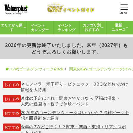
MENU
イベント
イベント
エリアから探
カテゴリ別
最新
カレンダー
ランキング
す
おすすめ
ニュース
2026年の更新は終了いたしました。来年（2027年）も
どうぞよろしくお願いします。
GW(ゴールデンウィーク)2026
関東のGW(ゴールデンウィーク)イ
ネモフィラ
・
潮干狩り
・
ピクニック
・
BBQ
などおでかけ
おすすめ
情報を大特集
連休の予定はこれ！関東おでかけなら
至福の温泉
・
おすすめ
人気の遊園地
・
親子で体験イベント
2026年のゴールデンウィークはいつから？混雑ピーク予
おすすめ
想と回避術をご紹介
今年のGWどこ行く！？関東・関西・東海エリア別スポ
おすすめ
ットガイド