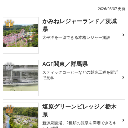
2026/08/07 更新
かみねレジャーランド／茨城
1
県
太平洋を一望できる本格レジャー施設
AGF関東／群馬県
2
スティックコーヒーなどの製造工程を間近
で見学
塩原グリーンビレッジ／栃木
3
県
新源泉開湯、2種類の源泉を満喫できるキ