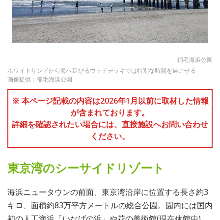
稲毛海浜公園
ホワイトサンドから海へ延びるウッドデッキでは特別な時間を過ごせる
画像提供：稲毛海浜公園
※ 本ページ記載の内容は2026年1月以前に取材した情報
が含まれております。
詳細を確認されたい場合には、直接施設へお問い合わせ
ください。
東京湾のシーサイドリゾート
海浜ニュータウンの前面、東京湾沿岸に位置する長さ約3
キロ、面積約83万平方メートルの総合公園。園内には国内
初の人工海浜「いなげの浜」や花の美術館(現在休館中)、