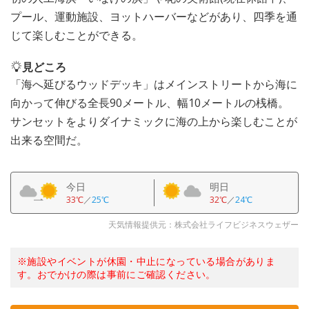
プール、運動施設、ヨットハーバーなどがあり、四季を通
じて楽しむことができる。
見どころ
「海へ延びるウッドデッキ」はメインストリートから海に
向かって伸びる全長90メートル、幅10メートルの桟橋。
サンセットをよりダイナミックに海の上から楽しむことが
出来る空間だ。
今日
明日
33℃
／
25℃
32℃
／
24℃
天気情報提供元：株式会社ライフビジネスウェザー
※施設やイベントが休園・中止になっている場合がありま
す。おでかけの際は事前にご確認ください。