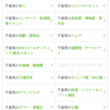
千葉県の
祭り
千葉県の
フリーマーケット
千葉県の
コンサート・音楽関
千葉県の
美術展・博物展・展
連イベント
示会
千葉県の
演劇・講演会
千葉県の
フェア
千葉県の
GW(ゴールデンウィ
千葉県の
遊園地・テーマパー
ーク)観光スポット
ク
千葉県の
水族館・動物園
千葉県の
フードテーマパーク
千葉県の
工場見学
千葉県の
キャンプ場・BBQ場
千葉県の
牧場・レジャー＆リ
千葉県の
グランピング
ゾート施設
千葉県の
タワー・展望台
千葉県の
公園