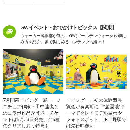
GWイベント・おでかけトピックス【関東】
ウォーカー編集部が選ぶ、GW(ゴールデンウィーク)の楽し
み方を紹介。家で楽しめるコンテンツも続々！
7月開幕「ピングー展」、ミ
「ピングー」初の体験型展
ニチュア作家・田中達也と
覧会が有楽町に！“遊園地”テ
のコラボ作品が登場！チケ
ーマでクレイモデル展示や
ットは5月23日発売、全5種
フォトスポット、JR上野駅で
のクリアしおり特典も
は先行映像も