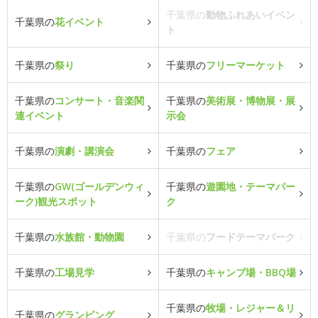
千葉県の
動物ふれあいイベン
千葉県の
花イベント
ト
千葉県の
祭り
千葉県の
フリーマーケット
千葉県の
コンサート・音楽関
千葉県の
美術展・博物展・展
連イベント
示会
千葉県の
演劇・講演会
千葉県の
フェア
千葉県の
GW(ゴールデンウィ
千葉県の
遊園地・テーマパー
ーク)観光スポット
ク
千葉県の
水族館・動物園
千葉県の
フードテーマパーク
千葉県の
工場見学
千葉県の
キャンプ場・BBQ場
千葉県の
牧場・レジャー＆リ
千葉県の
グランピング