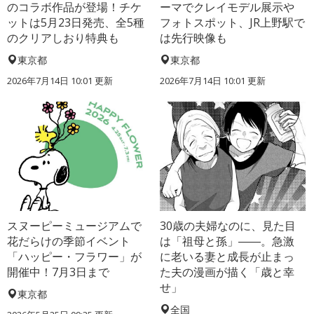
のコラボ作品が登場！チケ
ーマでクレイモデル展示や
ットは5月23日発売、全5種
フォトスポット、JR上野駅で
のクリアしおり特典も
は先行映像も
東京都
東京都
2026年7月14日 10:01 更新
2026年7月14日 10:01 更新
スヌーピーミュージアムで
30歳の夫婦なのに、見た目
花だらけの季節イベント
は「祖母と孫」――。急激
「ハッピー・フラワー」が
に老いる妻と成長が止まっ
開催中！7月3日まで
た夫の漫画が描く「歳と幸
せ」
東京都
全国