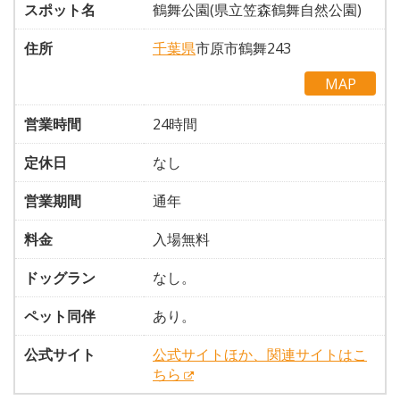
スポット名
鶴舞公園(県立笠森鶴舞自然公園)
住所
千葉県
市原市鶴舞243
MAP
営業時間
24時間
定休日
なし
営業期間
通年
料金
入場無料
ドッグラン
なし。
ペット同伴
あり。
公式サイト
公式サイトほか、関連サイトはこ
ちら