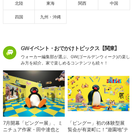
北陸
東海
関西
中国
四国
九州・沖縄
GWイベント・おでかけトピックス【関東】
ウォーカー編集部が選ぶ、GW(ゴールデンウィーク)の楽し
み方を紹介。家で楽しめるコンテンツも続々！
7月開幕「ピングー展」、ミ
「ピングー」初の体験型展
ニチュア作家・田中達也と
覧会が有楽町に！“遊園地”テ