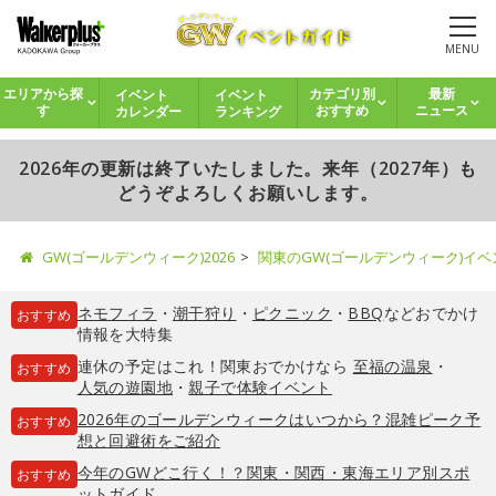
MENU
イベント
イベント
エリアから探
カテゴリ別
最新
カレンダー
ランキング
す
おすすめ
ニュース
2026年の更新は終了いたしました。来年（2027年）も
どうぞよろしくお願いします。
GW(ゴールデンウィーク)2026
関東のGW(ゴールデンウィーク)イ
ネモフィラ
・
潮干狩り
・
ピクニック
・
BBQ
などおでかけ
おすすめ
情報を大特集
連休の予定はこれ！関東おでかけなら
至福の温泉
・
おすすめ
人気の遊園地
・
親子で体験イベント
2026年のゴールデンウィークはいつから？混雑ピーク予
おすすめ
想と回避術をご紹介
今年のGWどこ行く！？関東・関西・東海エリア別スポ
おすすめ
ットガイド