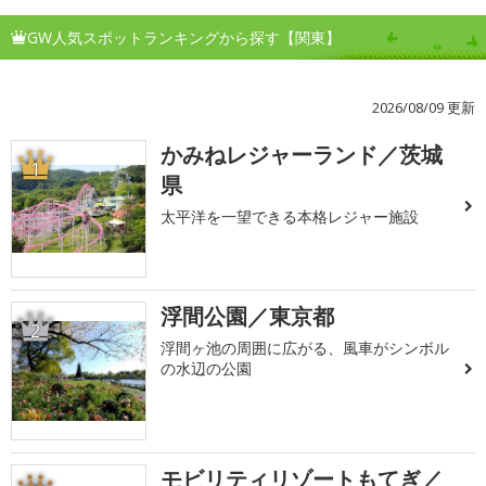
GW人気スポットランキングから探す【関東】
2026/08/09 更新
かみねレジャーランド／茨城
1
県
太平洋を一望できる本格レジャー施設
浮間公園／東京都
2
浮間ヶ池の周囲に広がる、風車がシンボル
の水辺の公園
モビリティリゾートもてぎ／