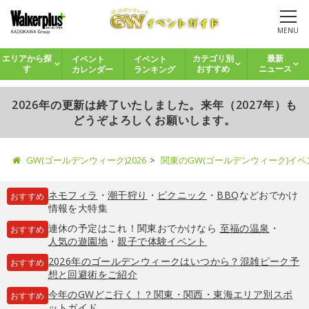
MENU
イベント
イベント
エリアから探
カテゴリ別
最新
カレンダー
ランキング
す
おすすめ
ニュース
2026年の更新は終了いたしました。来年（2027年）も
どうぞよろしくお願いします。
GW(ゴールデンウィーク)2026
関東のGW(ゴールデンウィーク)イ
ネモフィラ
・
潮干狩り
・
ピクニック
・
BBQ
などおでかけ
おすすめ
情報を大特集
連休の予定はこれ！関東おでかけなら
至福の温泉
・
おすすめ
人気の遊園地
・
親子で体験イベント
2026年のゴールデンウィークはいつから？混雑ピーク予
おすすめ
想と回避術をご紹介
今年のGWどこ行く！？関東・関西・東海エリア別スポ
おすすめ
ットガイド