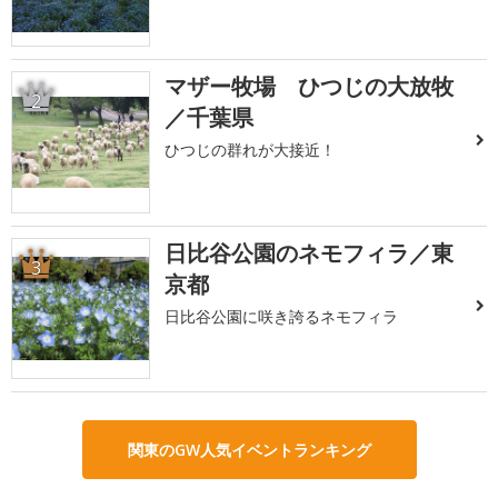
マザー牧場 ひつじの大放牧
2
／千葉県
ひつじの群れが大接近！
日比谷公園のネモフィラ／東
3
京都
日比谷公園に咲き誇るネモフィラ
関東のGW人気イベントランキング