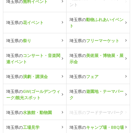
埼玉県の
無料イベント
ント
埼玉県の
動物ふれあいイベン
埼玉県の
花イベント
ト
埼玉県の
祭り
埼玉県の
フリーマーケット
埼玉県の
コンサート・音楽関
埼玉県の
美術展・博物展・展
連イベント
示会
埼玉県の
演劇・講演会
埼玉県の
フェア
埼玉県の
GW(ゴールデンウィ
埼玉県の
遊園地・テーマパー
ーク)観光スポット
ク
埼玉県の
水族館・動物園
埼玉県の
フードテーマパーク
埼玉県の
工場見学
埼玉県の
キャンプ場・BBQ場