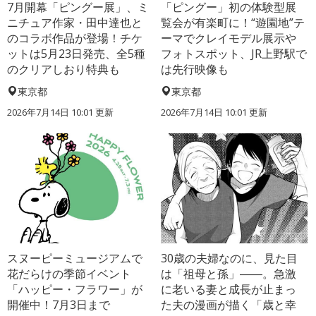
7月開幕「ピングー展」、ミ
「ピングー」初の体験型展
ニチュア作家・田中達也と
覧会が有楽町に！“遊園地”テ
のコラボ作品が登場！チケ
ーマでクレイモデル展示や
ットは5月23日発売、全5種
フォトスポット、JR上野駅で
のクリアしおり特典も
は先行映像も
東京都
東京都
2026年7月14日 10:01 更新
2026年7月14日 10:01 更新
スヌーピーミュージアムで
30歳の夫婦なのに、見た目
花だらけの季節イベント
は「祖母と孫」――。急激
「ハッピー・フラワー」が
に老いる妻と成長が止まっ
開催中！7月3日まで
た夫の漫画が描く「歳と幸