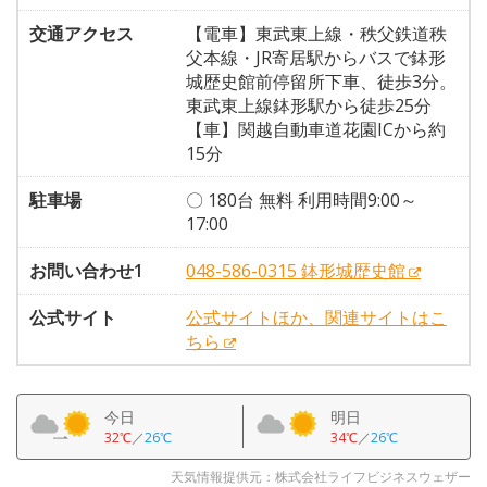
交通アクセス
【電車】東武東上線・秩父鉄道秩
父本線・JR寄居駅からバスで鉢形
城歴史館前停留所下車、徒歩3分。
東武東上線鉢形駅から徒歩25分
【車】関越自動車道花園ICから約
15分
駐車場
〇 180台 無料 利用時間9:00～
17:00
お問い合わせ1
048-586-0315 鉢形城歴史館
公式サイト
公式サイトほか、関連サイトはこ
ちら
今日
明日
32℃
／
26℃
34℃
／
26℃
天気情報提供元：株式会社ライフビジネスウェザー