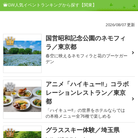
GW人気イベントランキングから探す【関東】
2026/08/07 更新
国営昭和記念公園のネモフィ
1
ラ／東京都
春空に映えるネモフィラと花のブーケガー
デン
アニメ「ハイキュー!!」コラボ
2
レーションレストラン／東京
都
「ハイキュー!!」の世界をホテルならでは
の本格メニュー全76種で楽しめる
グラススキー体験／埼玉県
3