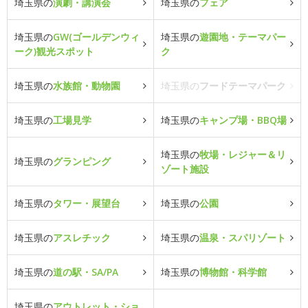
埼玉県の
演劇・講演会
埼玉県の
フェア
埼玉県の
GW(ゴールデンウィ
埼玉県の
遊園地・テーマパー
ーク)観光スポット
ク
埼玉県の
水族館・動物園
埼玉県の
フードテーマパーク
埼玉県の
工場見学
埼玉県の
キャンプ場・BBQ場
埼玉県の
牧場・レジャー＆リ
埼玉県の
グランピング
ゾート施設
埼玉県の
タワー・展望台
埼玉県の
公園
埼玉県の
アスレチック
埼玉県の
温泉・スパリゾート
埼玉県の
道の駅・SA/PA
埼玉県の
博物館・科学館
埼玉県の
アウトレット・ショ