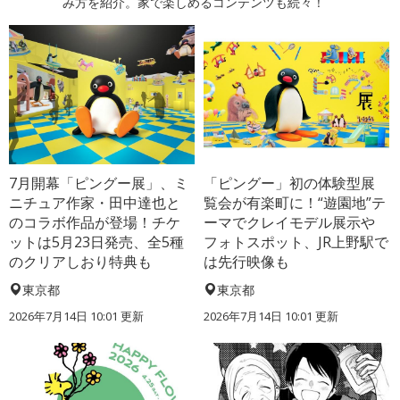
み方を紹介。家で楽しめるコンテンツも続々！
7月開幕「ピングー展」、ミ
「ピングー」初の体験型展
ニチュア作家・田中達也と
覧会が有楽町に！“遊園地”テ
のコラボ作品が登場！チケ
ーマでクレイモデル展示や
ットは5月23日発売、全5種
フォトスポット、JR上野駅で
のクリアしおり特典も
は先行映像も
東京都
東京都
2026年7月14日 10:01 更新
2026年7月14日 10:01 更新