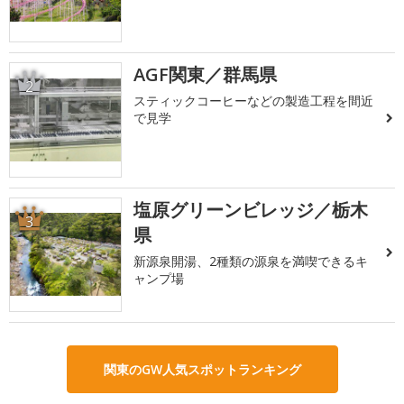
AGF関東／群馬県
2
スティックコーヒーなどの製造工程を間近
で見学
塩原グリーンビレッジ／栃木
3
県
新源泉開湯、2種類の源泉を満喫できるキ
ャンプ場
関東のGW人気スポットランキング