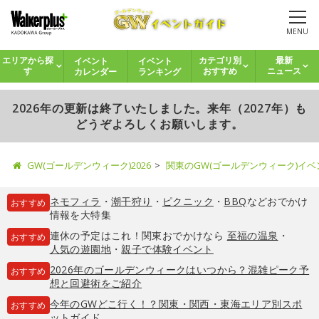
MENU
イベント
イベント
エリアから探
カテゴリ別
最新
カレンダー
ランキング
す
おすすめ
ニュース
2026年の更新は終了いたしました。来年（2027年）も
どうぞよろしくお願いします。
GW(ゴールデンウィーク)2026
関東のGW(ゴールデンウィーク)イ
ネモフィラ
・
潮干狩り
・
ピクニック
・
BBQ
などおでかけ
おすすめ
情報を大特集
連休の予定はこれ！関東おでかけなら
至福の温泉
・
おすすめ
人気の遊園地
・
親子で体験イベント
2026年のゴールデンウィークはいつから？混雑ピーク予
おすすめ
想と回避術をご紹介
今年のGWどこ行く！？関東・関西・東海エリア別スポ
おすすめ
ットガイド