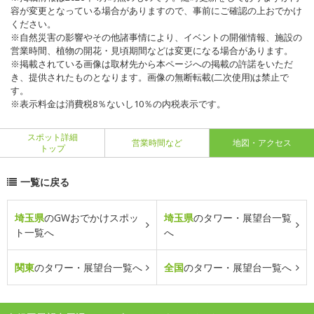
容が変更となっている場合がありますので、事前にご確認の上おでかけ
ください。
※自然災害の影響やその他諸事情により、イベントの開催情報、施設の
営業時間、植物の開花・見頃期間などは変更になる場合があります。
※掲載されている画像は取材先から本ページへの掲載の許諾をいただ
き、提供されたものとなります。画像の無断転載(二次使用)は禁止で
す。
※表示料金は消費税8％ないし10％の内税表示です。
スポット詳細
営業時間など
地図・アクセス
トップ
一覧に戻る
埼玉県
のGWおでかけスポッ
埼玉県
のタワー・展望台一覧
ト一覧へ
へ
関東
のタワー・展望台一覧へ
全国
のタワー・展望台一覧へ