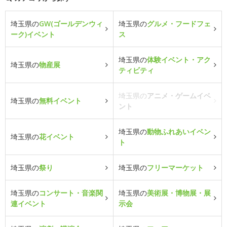
埼玉県の
GW(ゴールデンウィ
埼玉県の
グルメ・フードフェ
ーク)イベント
ス
埼玉県の
体験イベント・アク
埼玉県の
物産展
ティビティ
埼玉県の
アニメ・ゲームイベ
埼玉県の
無料イベント
ント
埼玉県の
動物ふれあいイベン
埼玉県の
花イベント
ト
埼玉県の
祭り
埼玉県の
フリーマーケット
埼玉県の
コンサート・音楽関
埼玉県の
美術展・博物展・展
連イベント
示会