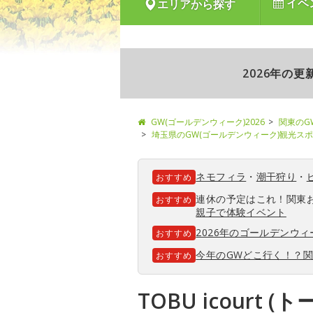
イベ
エリアから探す
2026年の
GW(ゴールデンウィーク)2026
関東のG
埼玉県のGW(ゴールデンウィーク)観光ス
ネモフィラ
・
潮干狩り
・
おすすめ
連休の予定はこれ！関東
おすすめ
親子で体験イベント
2026年のゴールデンウ
おすすめ
今年のGWどこ行く！？
おすすめ
TOBU icourt 