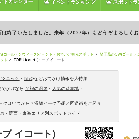
ントカレンダー
イベントランキング
スポットラ
更新は終了いたしました。来年（2027年）もどうぞよろしく
W(ゴールデンウィーク)イベント・おでかけ観光スポット
埼玉県のGW(ゴールデ
ポット
TOBU icourt (トーブ イコート)
ピクニック
・
BBQ
などおでかけ情報を大特集
おでかけなら
至福の温泉
・
人気の遊園地
・
ィークはいつから？混雑ピーク予想と回避術をご紹介
関東・関西・東海エリア別スポットガイド
(トーブ イコート)