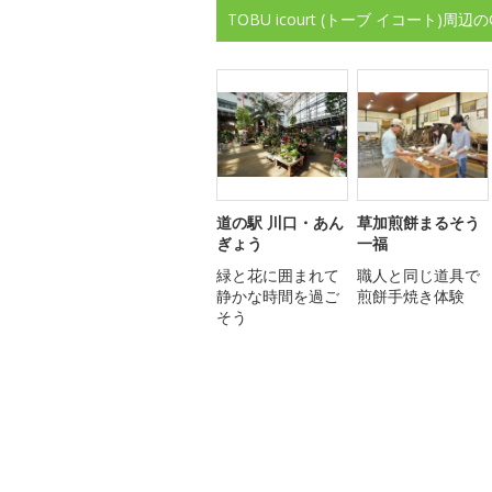
TOBU icourt (トーブ イコート
道の駅 川口・あん
草加煎餅まるそう
ぎょう
一福
緑と花に囲まれて
職人と同じ道具で
静かな時間を過ご
煎餅手焼き体験
そう