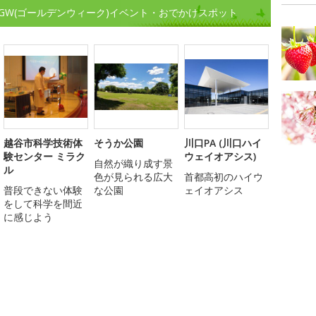
)周辺のGW(ゴールデンウィーク)イベント・おでかけスポット
越谷市科学技術体
そうか公園
川口PA (川口ハイ
験センター ミラク
ウェイオアシス)
自然が織り成す景
ル
色が見られる広大
首都高初のハイウ
普段できない体験
な公園
ェイオアシス
をして科学を間近
に感じよう