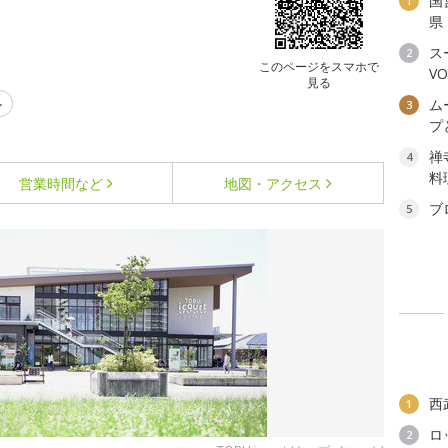
国
1
県
ス
2
このページをスマホで
V
見る
ル
ム
3
プ
禅
4
料
営業時間など
地図・アクセス
ブ
5
西
1
ロ
2