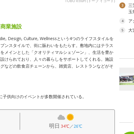
TOBU icourt (トーブ イコート)
三
3
玉
ア
4
た商業施設
大
5
esign, Culture, Wellnessという4つのライフスタイルを
ープンスタイルで、街に賑わいをもたらす。敷地内にはテラス
食をメインとした「クオリティマルシェゾーン」、生活を豊か
が設けられており、人々の暮らしをサポートしてくれる。施設
ングなどの飲食店チェーンから、雑貨店、レストランなどがそ
に子供向けのイベントが多数開催されている。
明日
34℃
／
26℃