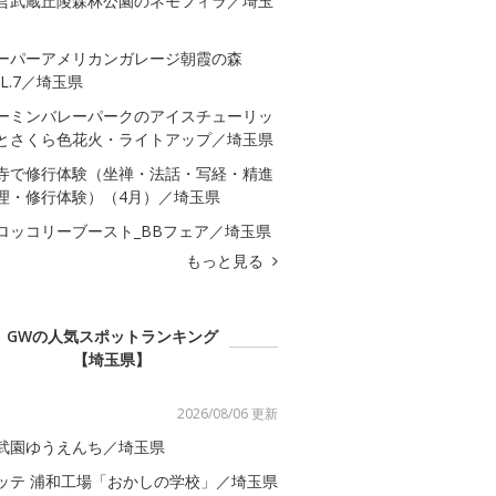
営武蔵丘陵森林公園のネモフィラ／埼玉
ーパーアメリカンガレージ朝霞の森
OL.7／埼玉県
ーミンバレーパークのアイスチューリッ
とさくら色花火・ライトアップ／埼玉県
寺で修行体験（坐禅・法話・写経・精進
理・修行体験）（4月）／埼玉県
ロッコリーブースト_BBフェア／埼玉県
もっと見る
GWの人気スポットランキング
【埼玉県】
2026/08/06 更新
武園ゆうえんち／埼玉県
ッテ 浦和工場「おかしの学校」／埼玉県