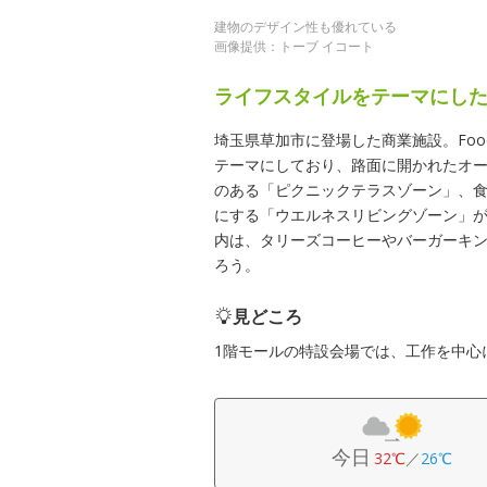
建物のデザイン性も優れている
画像提供：トーブ イコート
ライフスタイルをテーマにし
埼玉県草加市に登場した商業施設。Foodie, D
テーマにしており、路面に開かれたオ
のある「ピクニックテラスゾーン」、
にする「ウエルネスリビングゾーン」
内は、タリーズコーヒーやバーガーキ
ろう。
見どころ
1階モールの特設会場では、工作を中心
今日
32℃
／
26℃