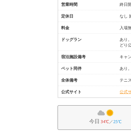
営業時間
終日
定休日
なし
料金
入場
ドッグラン
あり
どり
宿泊施設備考
キャ
ペット同伴
あり
全体備考
テニ
公式サイト
公式
今日
34℃
／
25℃