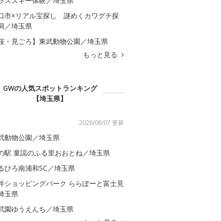
ラススキー体験／埼玉県
口市×リアル宝探し 謎めくカワグチ探
局／埼玉県
桜・見ごろ】東武動物公園／埼玉県
もっと見る
GWの人気スポットランキング
【埼玉県】
2026/08/07 更新
武動物公園／埼玉県
の駅 童謡のふる里おおとね／埼玉県
るひろ南浦和SC／埼玉県
井ショッピングパーク ららぽーと富士見
埼玉県
武園ゆうえんち／埼玉県