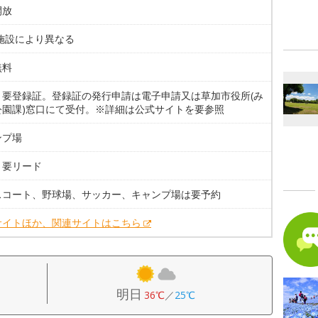
開放
 施設により異なる
無料
。要登録証。登録証の発行申請は電子申請又は草加市役所(み
公園課)窓口にて受付。※詳細は公式サイトを要参照
ンプ場
。要リード
スコート、野球場、サッカー、キャンプ場は要予約
サイトほか、関連サイトはこちら
明日
36℃
／
25℃