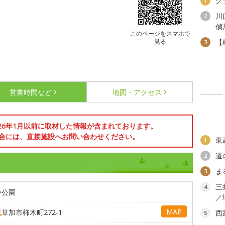
グ
1
川
2
偵
このページをスマホで
見る
【
3
営業時間など
地図・アクセス
026年1月以前に取材した情報が含まれております。
合には、直接施設へお問い合わせください。
東
1
道
2
ま
3
三
4
か公園
／
MAP
県
草加市柿木町272-1
西
5