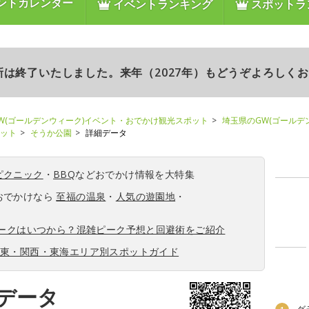
ントカレンダー
イベントランキング
スポットラ
更新は終了いたしました。来年（2027年）もどうぞよろしく
W(ゴールデンウィーク)イベント・おでかけ観光スポット
埼玉県のGW(ゴールデ
ポット
そうか公園
詳細データ
ピクニック
・
BBQ
などおでかけ情報を大特集
おでかけなら
至福の温泉
・
人気の遊園地
・
ィークはいつから？混雑ピーク予想と回避術をご紹介
関東・関西・東海エリア別スポットガイド
データ