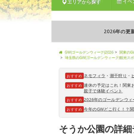
イベ
エリアから探す
2026年の
GW(ゴールデンウィーク)2026
関東のG
埼玉県のGW(ゴールデンウィーク)観光ス
ネモフィラ
・
潮干狩り
・
おすすめ
連休の予定はこれ！関東
おすすめ
親子で体験イベント
2026年のゴールデンウ
おすすめ
今年のGWどこ行く！？
おすすめ
そうか公園の詳細