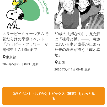
スヌーピーミュージアムで
30歳の夫婦なのに、見た目
花だらけの季節イベント
は「祖母と孫」――。急激
「ハッピー・フラワー」が
に老いる妻と成長が止まっ
開催中！7月3日まで
た夫の漫画が描く「歳と幸
せ」
東京都
全国
2026年5月25日 09:35 更新
2026年5月11日 09:43 更新
GWイベント・おでかけトピックス【関東】をもっと見
る