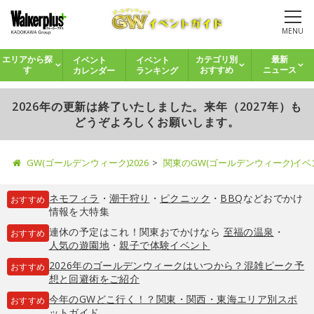
MENU
イベント
イベント
エリアから探
カテゴリ別
最新
カレンダー
ランキング
す
おすすめ
ニュース
2026年の更新は終了いたしました。来年（2027年）も
どうぞよろしくお願いします。
GW(ゴールデンウィーク)2026
関東のGW(ゴールデンウィーク)イ
ネモフィラ
・
潮干狩り
・
ピクニック
・
BBQ
などおでかけ
おすすめ
情報を大特集
連休の予定はこれ！関東おでかけなら
至福の温泉
・
おすすめ
人気の遊園地
・
親子で体験イベント
2026年のゴールデンウィークはいつから？混雑ピーク予
おすすめ
想と回避術をご紹介
今年のGWどこ行く！？関東・関西・東海エリア別スポ
おすすめ
ットガイド