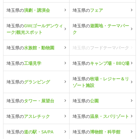
埼玉県の
演劇・講演会
埼玉県の
フェア
埼玉県の
GW(ゴールデンウィ
埼玉県の
遊園地・テーマパー
ーク)観光スポット
ク
埼玉県の
水族館・動物園
埼玉県の
フードテーマパーク
埼玉県の
工場見学
埼玉県の
キャンプ場・BBQ場
埼玉県の
牧場・レジャー＆リ
埼玉県の
グランピング
ゾート施設
埼玉県の
タワー・展望台
埼玉県の
公園
埼玉県の
アスレチック
埼玉県の
温泉・スパリゾート
埼玉県の
道の駅・SA/PA
埼玉県の
博物館・科学館