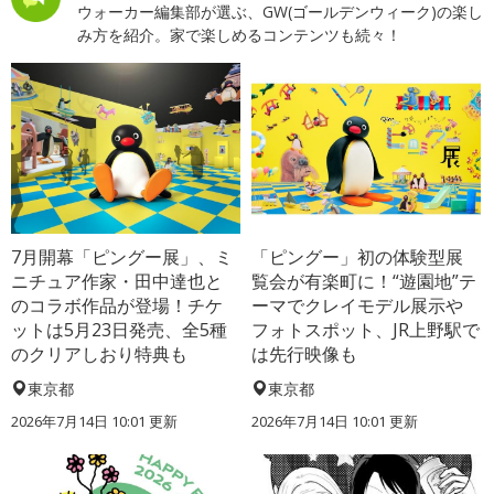
ウォーカー編集部が選ぶ、GW(ゴールデンウィーク)の楽し
み方を紹介。家で楽しめるコンテンツも続々！
7月開幕「ピングー展」、ミ
「ピングー」初の体験型展
ニチュア作家・田中達也と
覧会が有楽町に！“遊園地”テ
のコラボ作品が登場！チケ
ーマでクレイモデル展示や
ットは5月23日発売、全5種
フォトスポット、JR上野駅で
のクリアしおり特典も
は先行映像も
東京都
東京都
2026年7月14日 10:01 更新
2026年7月14日 10:01 更新