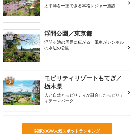
太平洋を一望できる本格レジャー施設
浮間公園／東京都
2
浮間ヶ池の周囲に広がる、風車がシンボル
の水辺の公園
モビリティリゾートもてぎ／
3
栃木県
人と自然とモビリティが融合したモビリテ
ィテーマパーク
関東のGW人気スポットランキング