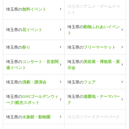
埼玉県の
アニメ・ゲームイベ
埼玉県の
無料イベント
ント
埼玉県の
動物ふれあいイベン
埼玉県の
花イベント
ト
埼玉県の
祭り
埼玉県の
フリーマーケット
埼玉県の
コンサート・音楽関
埼玉県の
美術展・博物展・展
連イベント
示会
埼玉県の
演劇・講演会
埼玉県の
フェア
埼玉県の
GW(ゴールデンウィ
埼玉県の
遊園地・テーマパー
ーク)観光スポット
ク
埼玉県の
水族館・動物園
埼玉県の
フードテーマパーク