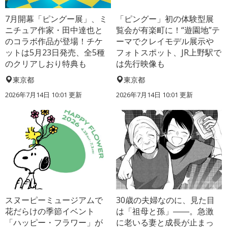
7月開幕「ピングー展」、ミ
「ピングー」初の体験型展
ニチュア作家・田中達也と
覧会が有楽町に！“遊園地”テ
のコラボ作品が登場！チケ
ーマでクレイモデル展示や
ットは5月23日発売、全5種
フォトスポット、JR上野駅で
のクリアしおり特典も
は先行映像も
東京都
東京都
2026年7月14日 10:01 更新
2026年7月14日 10:01 更新
スヌーピーミュージアムで
30歳の夫婦なのに、見た目
花だらけの季節イベント
は「祖母と孫」――。急激
「ハッピー・フラワー」が
に老いる妻と成長が止まっ