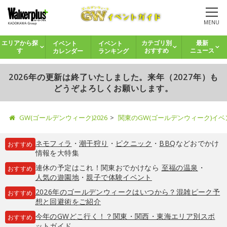
MENU
イベント
イベント
エリアから探
カテゴリ別
最新
カレンダー
ランキング
す
おすすめ
ニュース
2026年の更新は終了いたしました。来年（2027年）も
どうぞよろしくお願いします。
GW(ゴールデンウィーク)2026
関東のGW(ゴールデンウィーク)イ
ネモフィラ
・
潮干狩り
・
ピクニック
・
BBQ
などおでかけ
おすすめ
情報を大特集
連休の予定はこれ！関東おでかけなら
至福の温泉
・
おすすめ
人気の遊園地
・
親子で体験イベント
2026年のゴールデンウィークはいつから？混雑ピーク予
おすすめ
想と回避術をご紹介
今年のGWどこ行く！？関東・関西・東海エリア別スポ
おすすめ
ットガイド