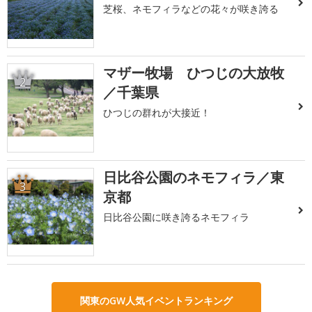
芝桜、ネモフィラなどの花々が咲き誇る
マザー牧場 ひつじの大放牧
2
／千葉県
ひつじの群れが大接近！
日比谷公園のネモフィラ／東
3
京都
日比谷公園に咲き誇るネモフィラ
関東のGW人気イベントランキング