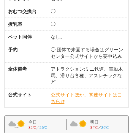
おむつ交換台
◯
授乳室
◯
ペット同伴
なし。
予約
◯ 団体で来園する場合はグリーン
センター公式サイトから要申込み
全体備考
アトラクション:ミニ鉄道、電動木
馬、滑り台各種、アスレチックな
ど
公式サイト
公式サイトほか、関連サイトはこ
ちら
今日
明日
32℃
／
26℃
34℃
／
26℃