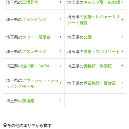
埼玉県の
工場見学
埼玉県の
キャンプ場・BBQ場
埼玉県の
牧場・レジャー＆リ
埼玉県の
グランピング
ゾート施設
埼玉県の
タワー・展望台
埼玉県の
公園
埼玉県の
アスレチック
埼玉県の
温泉・スパリゾート
埼玉県の
道の駅・SA/PA
埼玉県の
博物館・科学館
埼玉県の
アウトレット・ショ
埼玉県の
商業施設・百貨店
ッピングモール
埼玉県の
美術館
その他のエリアから探す