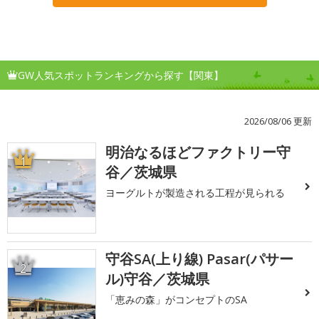
GW人気スポットランキングから探す【関東】
2026/08/06 更新
明治なるほどファクトリー守
1
谷／茨城県
ヨーグルトが製造される工程が見られる
守谷SA(上り線) Pasar(パサー
2
ル)守谷／茨城県
「恵みの森」がコンセプトのSA