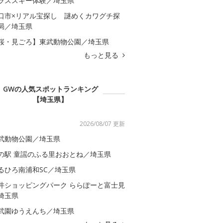
ラススキー体験／埼玉県
口市×リアル宝探し 謎めくカワグチ探
局／埼玉県
桜・見ごろ】東武動物公園／埼玉県
もっと見る
GWの人気スポットランキング
【埼玉県】
2026/08/07 更新
武動物公園／埼玉県
の駅 童謡のふる里おおとね／埼玉県
るひろ南浦和SC／埼玉県
井ショッピングパーク ららぽーと富士見
埼玉県
武園ゆうえんち／埼玉県