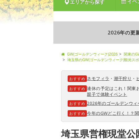
イベ
エリアから探す
2026年の
GW(ゴールデンウィーク)2026
関東のG
埼玉県のGW(ゴールデンウィーク)観光ス
ネモフィラ
・
潮干狩り
・
おすすめ
連休の予定はこれ！関東
おすすめ
親子で体験イベント
2026年のゴールデンウ
おすすめ
今年のGWどこ行く！？
おすすめ
埼玉県営権現堂公