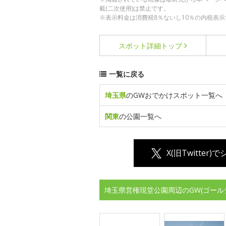
載(二次使用)は禁止です。
※表示料金は消費税8％ないし10％の内税表示
スポット詳細
トップ
一覧に戻る
埼玉県
のGWおでかけスポット一覧へ
関東
の公園一覧へ
X(旧Twitter)
埼玉県営権現堂公園周辺のGW(ゴール