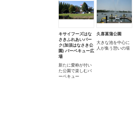
キサイフーズはな
久喜菖蒲公園
さきふれあいパー
大きな池を中心に
ク(加須はなさき公
人が集う憩いの場
園) バーベキュー広
場
新たに愛称が付い
た公園で楽しむバ
ーベキュー