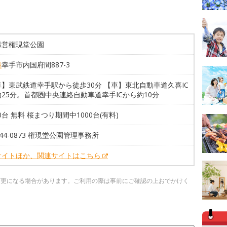
県営権現堂公園
県
幸手市内国府間887-3
】東武鉄道幸手駅から徒歩30分 【車】東北自動車道久喜IC
25分。首都圏中央連絡自動車道幸手ICから約10分
00台 無料 桜まつり期間中1000台(有料)
0-44-0873 権現堂公園管理事務所
サイトほか、関連サイトはこちら
変更になる場合があります。ご利用の際は事前にご確認の上おでかけく