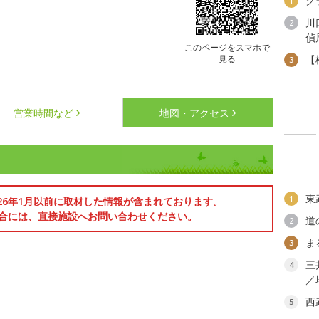
グ
1
川
2
偵
このページをスマホで
見る
【
3
営業時間など
地図・アクセス
東
1
026年1月以前に取材した情報が含まれております。
合には、直接施設へお問い合わせください。
道
2
ま
3
三
4
／
西
5