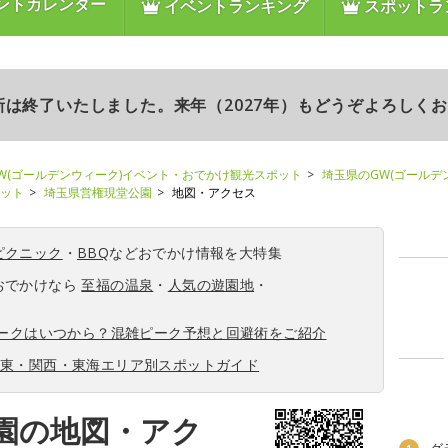
ントカレンダー
イベントランキング
スポットラ
更新は終了いたしました。来年（2027年）もどうぞよろしく
W(ゴールデンウィーク)イベント・おでかけ観光スポット
埼玉県のGW(ゴールデ
ポット
埼玉県営権現堂公園
地図・アクセス
ピクニック
・
BBQ
などおでかけ情報を大特集
おでかけなら
至福の温泉
・
人気の遊園地
・
ィークはいつから？混雑ピーク予想と回避術をご紹介
関東・関西・東海エリア別スポットガイド
園の地図・アク