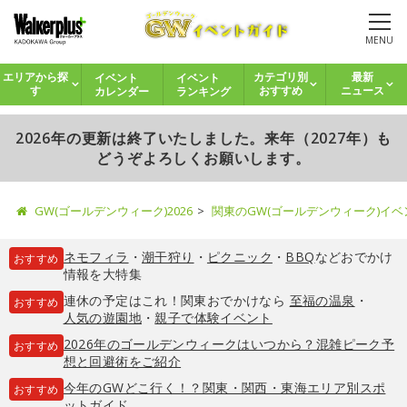
MENU
イベント
イベント
エリアから探
カテゴリ別
最新
カレンダー
ランキング
す
おすすめ
ニュース
2026年の更新は終了いたしました。来年（2027年）も
どうぞよろしくお願いします。
GW(ゴールデンウィーク)2026
関東のGW(ゴールデンウィーク)イ
ネモフィラ
・
潮干狩り
・
ピクニック
・
BBQ
などおでかけ
おすすめ
情報を大特集
連休の予定はこれ！関東おでかけなら
至福の温泉
・
おすすめ
人気の遊園地
・
親子で体験イベント
2026年のゴールデンウィークはいつから？混雑ピーク予
おすすめ
想と回避術をご紹介
今年のGWどこ行く！？関東・関西・東海エリア別スポ
おすすめ
ットガイド