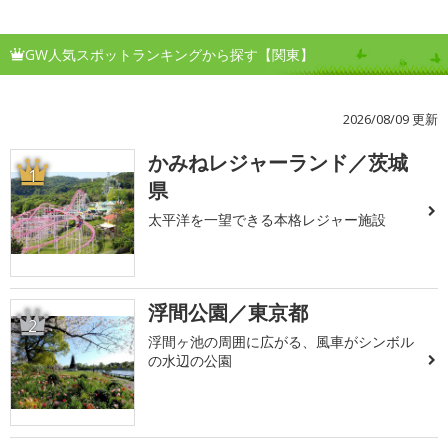
GW人気スポットランキングから探す【関東】
2026/08/09 更新
かみねレジャーランド／茨城
1
県
太平洋を一望できる本格レジャー施設
浮間公園／東京都
2
浮間ヶ池の周囲に広がる、風車がシンボル
の水辺の公園