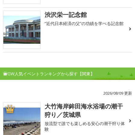
渋沢栄一記念館
“近代日本経済の父”の功績を学べる記念館
GW人気イベントランキングから探す【関東】
2026/08/09 更新
大竹海岸鉾田海水浴場の潮干
1
狩り／茨城県
放流型で誰でも楽しめる安心の潮干狩り体
験