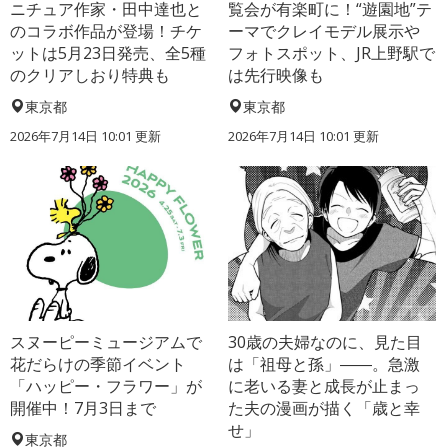
ニチュア作家・田中達也と
覧会が有楽町に！“遊園地”テ
のコラボ作品が登場！チケ
ーマでクレイモデル展示や
ットは5月23日発売、全5種
フォトスポット、JR上野駅で
のクリアしおり特典も
は先行映像も
東京都
東京都
2026年7月14日 10:01 更新
2026年7月14日 10:01 更新
スヌーピーミュージアムで
30歳の夫婦なのに、見た目
花だらけの季節イベント
は「祖母と孫」――。急激
「ハッピー・フラワー」が
に老いる妻と成長が止まっ
開催中！7月3日まで
た夫の漫画が描く「歳と幸
せ」
東京都