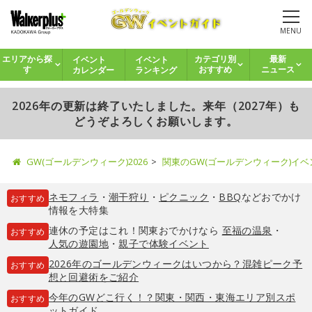
MENU
イベント
イベント
エリアから探
カテゴリ別
最新
カレンダー
ランキング
す
おすすめ
ニュース
2026年の更新は終了いたしました。来年（2027年）も
どうぞよろしくお願いします。
GW(ゴールデンウィーク)2026
関東のGW(ゴールデンウィーク)イ
ネモフィラ
・
潮干狩り
・
ピクニック
・
BBQ
などおでかけ
おすすめ
情報を大特集
連休の予定はこれ！関東おでかけなら
至福の温泉
・
おすすめ
人気の遊園地
・
親子で体験イベント
2026年のゴールデンウィークはいつから？混雑ピーク予
おすすめ
想と回避術をご紹介
今年のGWどこ行く！？関東・関西・東海エリア別スポ
おすすめ
ットガイド