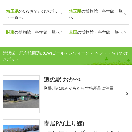
埼玉県
のGWおでかけスポッ
埼玉県
の博物館・科学館一覧
ト一覧へ
へ
関東
の博物館・科学館一覧へ
全国
の博物館・科学館一覧へ
渋沢栄一記念館周辺のGW(ゴールデンウィーク)イベント・おでかけ
スポット
道の駅 おかべ
利根川の恵みがもたらす特産品に注目
寄居PA(上り線)
フードコート、コンビニエンスストア、シ