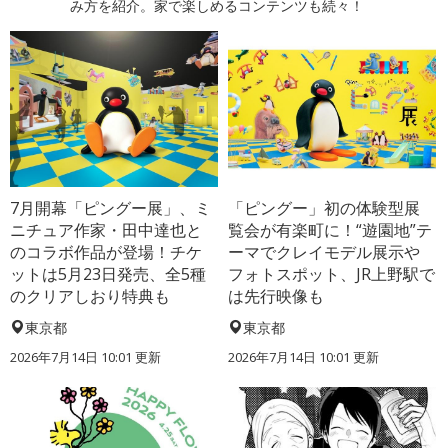
み方を紹介。家で楽しめるコンテンツも続々！
7月開幕「ピングー展」、ミ
「ピングー」初の体験型展
ニチュア作家・田中達也と
覧会が有楽町に！“遊園地”テ
のコラボ作品が登場！チケ
ーマでクレイモデル展示や
ットは5月23日発売、全5種
フォトスポット、JR上野駅で
のクリアしおり特典も
は先行映像も
東京都
東京都
2026年7月14日 10:01 更新
2026年7月14日 10:01 更新