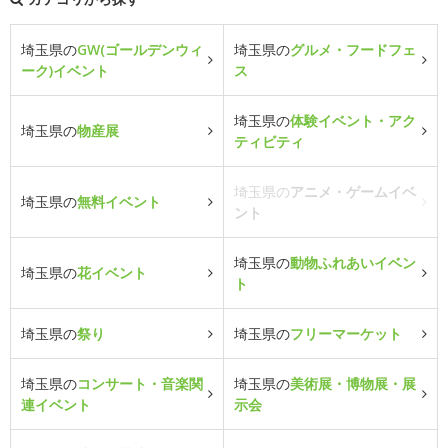
埼玉県の
GW(ゴールデンウィ
埼玉県の
グルメ・フードフェ
ーク)イベント
ス
埼玉県の
体験イベント・アク
埼玉県の
物産展
ティビティ
埼玉県の
アニメ・ゲームイベ
埼玉県の
無料イベント
ント
埼玉県の
動物ふれあいイベン
埼玉県の
花イベント
ト
埼玉県の
祭り
埼玉県の
フリーマーケット
埼玉県の
コンサート・音楽関
埼玉県の
美術展・博物展・展
連イベント
示会