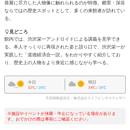
発展に尽力した人物像に触れられるのが特徴。郷里・深谷
ならではの歴史スポットとして、多くの来館者が訪れてい
る。
見どころ
館内では、渋沢栄一アンドロイドによる講義を見学でき
る。本人そっくりに再現された姿と語り口で、渋沢栄一が
実践した「道徳経済合一説」をわかりやすく紹介してお
り、歴史上の人物をより身近に感じながら学べる。
今日
明日
32℃
／
26℃
34℃
／
26℃
天気情報提供元：株式会社ライフビジネスウェザー
※施設やイベントが休園・中止になっている場合がありま
す。おでかけの際は事前にご確認ください。