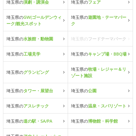
埼玉県の
演劇・講演会
埼玉県の
フェア
埼玉県の
GW(ゴールデンウィ
埼玉県の
遊園地・テーマパー
ーク)観光スポット
ク
埼玉県の
水族館・動物園
埼玉県の
フードテーマパーク
埼玉県の
工場見学
埼玉県の
キャンプ場・BBQ場
埼玉県の
牧場・レジャー＆リ
埼玉県の
グランピング
ゾート施設
埼玉県の
タワー・展望台
埼玉県の
公園
埼玉県の
アスレチック
埼玉県の
温泉・スパリゾート
埼玉県の
道の駅・SA/PA
埼玉県の
博物館・科学館