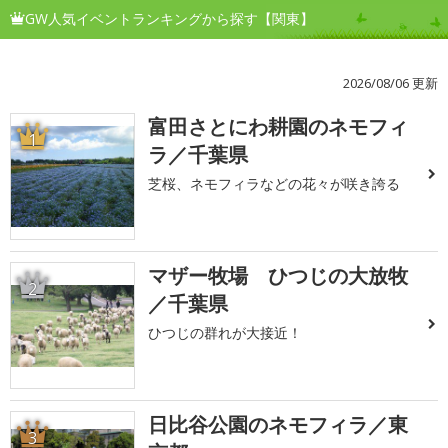
GW人気イベントランキングから探す【関東】
2026/08/06 更新
富田さとにわ耕園のネモフィ
1
ラ／千葉県
芝桜、ネモフィラなどの花々が咲き誇る
マザー牧場 ひつじの大放牧
2
／千葉県
ひつじの群れが大接近！
日比谷公園のネモフィラ／東
3