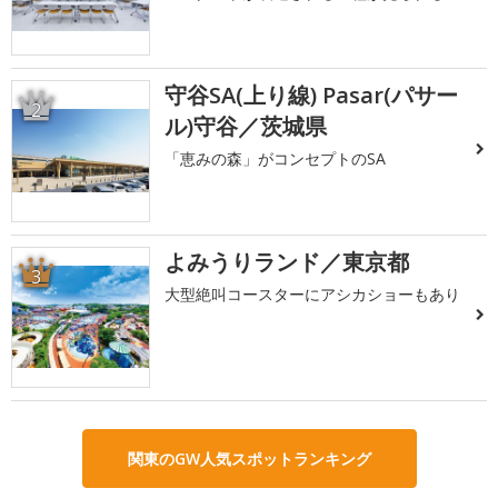
守谷SA(上り線) Pasar(パサー
2
ル)守谷／茨城県
「恵みの森」がコンセプトのSA
よみうりランド／東京都
3
大型絶叫コースターにアシカショーもあり
関東のGW人気スポットランキング