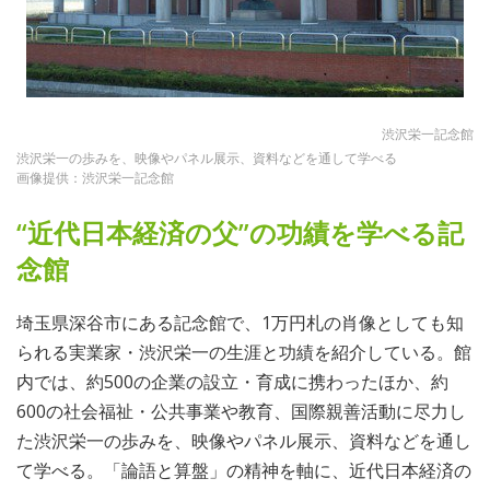
渋沢栄一記念館
渋沢栄一の歩みを、映像やパネル展示、資料などを通して学べる
画像提供：渋沢栄一記念館
“近代日本経済の父”の功績を学べる記
念館
埼玉県深谷市にある記念館で、1万円札の肖像としても知
られる実業家・渋沢栄一の生涯と功績を紹介している。館
内では、約500の企業の設立・育成に携わったほか、約
600の社会福祉・公共事業や教育、国際親善活動に尽力し
た渋沢栄一の歩みを、映像やパネル展示、資料などを通し
て学べる。「論語と算盤」の精神を軸に、近代日本経済の