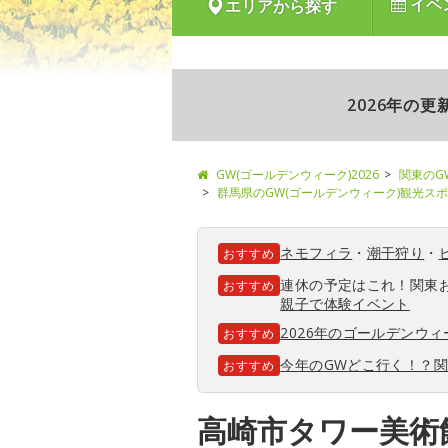
イベ
エリアから探す
2026年の
GW(ゴールデンウィーク)2026
関東のG
群馬県のGW(ゴールデンウィーク)観光ス
ネモフィラ
・
潮干狩り
・
おすすめ
連休の予定はこれ！関東
おすすめ
親子で体験イベント
2026年のゴールデンウ
おすすめ
今年のGWどこ行く！？
おすすめ
高崎市タワー美術