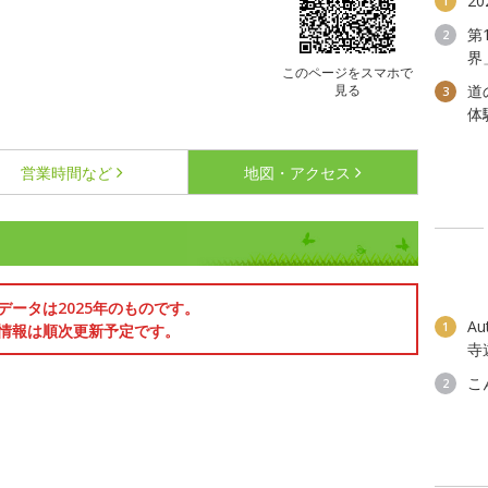
2
1
第
2
界
このページをスマホで
見る
道
3
体
営業時間など
地図・アクセス
データは2025年のものです。
A
1
情報は順次更新予定です。
寺
こ
2