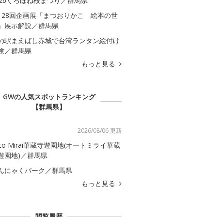
026くろほね桜まつり／群馬県
128回企画展「まつおりかこ 絵本の世
」展示解説／群馬県
の駅まえばし赤城で台湾ランタン絵付け
験／群馬県
もっと見る
GWの人気スポットランキング
【群馬県】
2026/08/06 更新
uto Mirai華蔵寺遊園地(オートミライ華蔵
遊園地)／群馬県
んにゃくパーク／群馬県
もっと見る
閲覧履歴