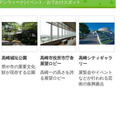
デンウィーク)イベント・おでかけスポット
高崎城址公園
高崎市役所市庁舎
高崎シティギャラ
展望ロビー
リー
県や市の重要文化
財が現存する公園
高崎一の高さを誇
展覧会やイベント
る展望ロビー
などが行われる芸
術の振興拠点