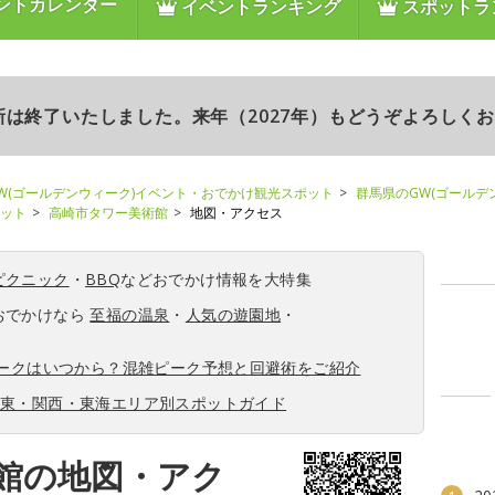
ントカレンダー
イベントランキング
スポットラ
更新は終了いたしました。来年（2027年）もどうぞよろしく
W(ゴールデンウィーク)イベント・おでかけ観光スポット
群馬県のGW(ゴールデ
ポット
高崎市タワー美術館
地図・アクセス
ピクニック
・
BBQ
などおでかけ情報を大特集
おでかけなら
至福の温泉
・
人気の遊園地
・
ィークはいつから？混雑ピーク予想と回避術をご紹介
関東・関西・東海エリア別スポットガイド
館の地図・アク