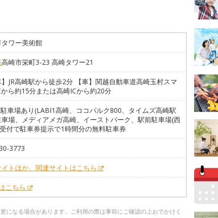
市タワー美術館
県
高崎市栄町3-23 高崎タワー21
】JR高崎駅から徒歩2分 【車】関越自動車道高崎玉村スマ
Cから約15分または高崎ICから約20分
携駐車場あり(LABI1高崎、ココパルク800、タイムズ高崎駅
駐車場、メディアメガ高崎、イーストパーク、駅前駐車場(西
。受付で駐車券提示で1時間分の無料駐車券
30-3773
サイトほか、関連サイトはこちら
Xはこちら
変更になる場合があります。ご利用の際は事前にご確認の上おでかけく