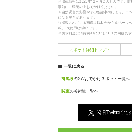
※掲載情報は2025年12月時点のものです
事前にご確認の上おでかけください。
※自然災害の影響やその他諸事情により、イ
になる場合があります。
※掲載されている画像は取材先から本ページ
載(二次使用)は禁止です。
※表示料金は消費税8％ないし10％の内税表示
スポット詳細
トップ
一覧に戻る
群馬県
のGWおでかけスポット一覧へ
関東
の美術館一覧へ
X(旧Twitter)