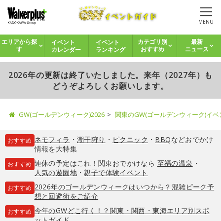
MENU
イベント
イベント
エリアから探
カテゴリ別
最新
カレンダー
ランキング
す
おすすめ
ニュース
2026年の更新は終了いたしました。来年（2027年）も
どうぞよろしくお願いします。
GW(ゴールデンウィーク)2026
関東のGW(ゴールデンウィーク)イ
ネモフィラ
・
潮干狩り
・
ピクニック
・
BBQ
などおでかけ
おすすめ
情報を大特集
連休の予定はこれ！関東おでかけなら
至福の温泉
・
おすすめ
人気の遊園地
・
親子で体験イベント
2026年のゴールデンウィークはいつから？混雑ピーク予
おすすめ
想と回避術をご紹介
今年のGWどこ行く！？関東・関西・東海エリア別スポ
おすすめ
ットガイド