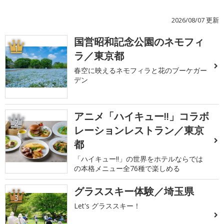
2026/08/07 更新
国営昭和記念公園のネモフィ
1
ラ／東京都
春空に映えるネモフィラと花のブーケガー
デン
アニメ「ハイキュー!!」コラボ
2
レーションレストラン／東京
都
「ハイキュー!!」の世界をホテルならでは
の本格メニュー全76種で楽しめる
グラススキー体験／埼玉県
3
Let's グラススキー！