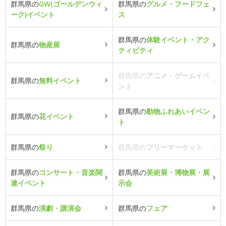
群馬県の
GW(ゴールデンウィ
群馬県の
グルメ・フードフェ
ーク)イベント
ス
群馬県の
体験イベント・アク
群馬県の
物産展
ティビティ
群馬県の
アニメ・ゲームイベ
群馬県の
無料イベント
ント
群馬県の
動物ふれあいイベン
群馬県の
花イベント
ト
群馬県の
祭り
群馬県の
フリーマーケット
群馬県の
コンサート・音楽関
群馬県の
美術展・博物展・展
連イベント
示会
群馬県の
演劇・講演会
群馬県の
フェア