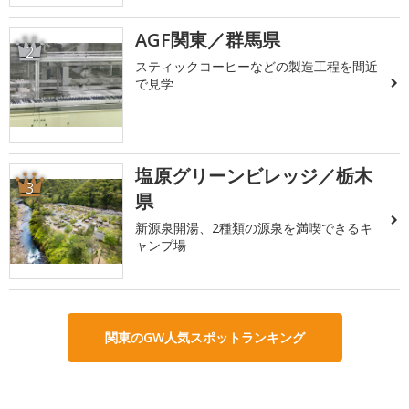
AGF関東／群馬県
2
スティックコーヒーなどの製造工程を間近
で見学
塩原グリーンビレッジ／栃木
3
県
新源泉開湯、2種類の源泉を満喫できるキ
ャンプ場
関東のGW人気スポットランキング