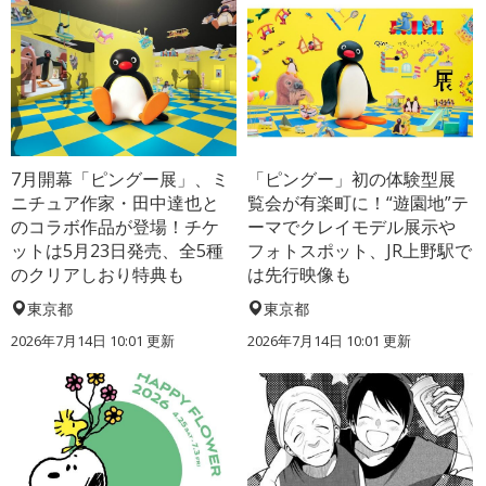
7月開幕「ピングー展」、ミ
「ピングー」初の体験型展
ニチュア作家・田中達也と
覧会が有楽町に！“遊園地”テ
のコラボ作品が登場！チケ
ーマでクレイモデル展示や
ットは5月23日発売、全5種
フォトスポット、JR上野駅で
のクリアしおり特典も
は先行映像も
東京都
東京都
2026年7月14日 10:01 更新
2026年7月14日 10:01 更新