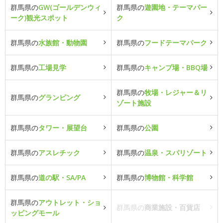
群馬県の
GW(ゴールデンウィ
群馬県の
遊園地・テーマパー
ーク)観光スポット
ク
群馬県の
水族館・動物園
群馬県の
フードテーマパーク
群馬県の
工場見学
群馬県の
キャンプ場・BBQ場
群馬県の
牧場・レジャー＆リ
群馬県の
グランピング
ゾート施設
群馬県の
タワー・展望台
群馬県の
公園
群馬県の
アスレチック
群馬県の
温泉・スパリゾート
群馬県の
道の駅・SA/PA
群馬県の
博物館・科学館
群馬県の
アウトレット・ショ
群馬県の
商業施設・百貨店
ッピングモール