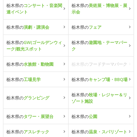
栃木県の
コンサート・音楽関
栃木県の
美術展・博物展・展
連イベント
示会
栃木県の
演劇・講演会
栃木県の
フェア
栃木県の
GW(ゴールデンウィ
栃木県の
遊園地・テーマパー
ーク)観光スポット
ク
栃木県の
水族館・動物園
栃木県の
フードテーマパーク
栃木県の
工場見学
栃木県の
キャンプ場・BBQ場
栃木県の
牧場・レジャー＆リ
栃木県の
グランピング
ゾート施設
栃木県の
タワー・展望台
栃木県の
公園
栃木県の
アスレチック
栃木県の
温泉・スパリゾート