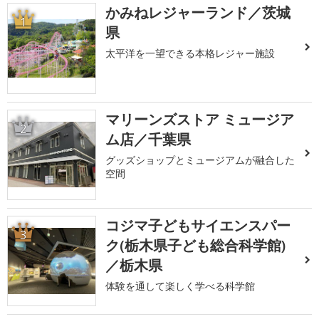
かみねレジャーランド／茨城
1
県
太平洋を一望できる本格レジャー施設
マリーンズストア ミュージア
2
ム店／千葉県
グッズショップとミュージアムが融合した
空間
コジマ子どもサイエンスパー
3
ク(栃木県子ども総合科学館)
／栃木県
体験を通して楽しく学べる科学館