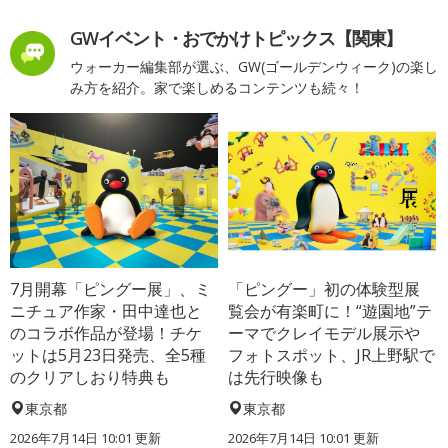
GWイベント・おでかけトピックス【関東】
ウォーカー編集部が選ぶ、GW(ゴールデンウィーク)の楽し
み方を紹介。家で楽しめるコンテンツも続々！
7月開幕「ピングー展」、ミ
「ピングー」初の体験型展
ニチュア作家・田中達也と
覧会が有楽町に！“遊園地”テ
のコラボ作品が登場！チケ
ーマでクレイモデル展示や
ットは5月23日発売、全5種
フォトスポット、JR上野駅で
のクリアしおり特典も
は先行映像も
東京都
東京都
2026年7月14日 10:01 更新
2026年7月14日 10:01 更新