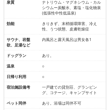
泉質
ナトリウム・マグネシウム・カル
シウムー炭酸水、素塩・塩化物泉
(低張性中性低温泉)
効能
きりきず、末梢循環障害、冷え
性、うつ状態、皮膚乾燥症
サウナ、岩盤
内風呂と露天風呂は男女各1
欲、足湯など
ドッグラン
あり。
温泉
○
日帰り利用
○
宿泊施設備考
一戸建ての貸別荘、グランピン
グ、コテージ、キャンプサイト
ペット同伴
あり。浴場は同伴不可