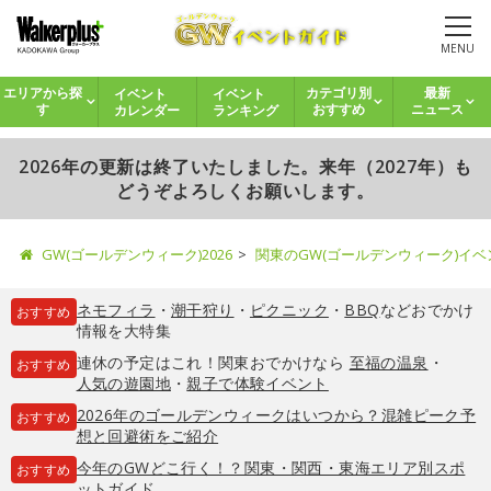
MENU
イベント
イベント
エリアから探
カテゴリ別
最新
カレンダー
ランキング
す
おすすめ
ニュース
2026年の更新は終了いたしました。来年（2027年）も
どうぞよろしくお願いします。
GW(ゴールデンウィーク)2026
関東のGW(ゴールデンウィーク)イ
ネモフィラ
・
潮干狩り
・
ピクニック
・
BBQ
などおでかけ
おすすめ
情報を大特集
連休の予定はこれ！関東おでかけなら
至福の温泉
・
おすすめ
人気の遊園地
・
親子で体験イベント
2026年のゴールデンウィークはいつから？混雑ピーク予
おすすめ
想と回避術をご紹介
今年のGWどこ行く！？関東・関西・東海エリア別スポ
おすすめ
ットガイド