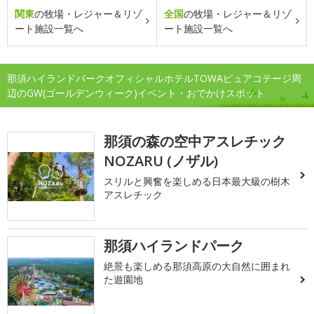
関東
の牧場・レジャー＆リゾ
全国
の牧場・レジャー＆リゾ
ート施設一覧へ
ート施設一覧へ
那須ハイランドパークオフィシャルホテルTOWAピュアコテージ周
辺のGW(ゴールデンウィーク)イベント・おでかけスポット
那須の森の空中アスレチック
NOZARU (ノザル)
スリルと興奮を楽しめる日本最大級の樹木
アスレチック
那須ハイランドパーク
絶景も楽しめる那須高原の大自然に囲まれ
た遊園地