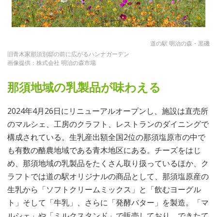
道の駅 明治の森・黒磯
旧青木家那須別邸の前に広がるハンナガーデン
画像提供：株式会社 明治の森市場
那須地域の乳製品が味わえる
2024年4月26日にリニューアルオープンし、施設は直売所
のマルシェ、工房のクラフト、レストランのダイニングで
構成されている。生乳産出額全国2位の那須塩原市の中で
も有数の酪農地域である青木地区にある。チーズをはじ
め、那須地域の乳製品をたくさん取り扱っているほか、ク
ラフトでは道の駅オリジナルの商品として、那須塩原産の
生乳から「ソフトクリームミックス」と「飲むヨーグル
ト」そして「牛乳」、さらに「発酵バター」を製造。「マ
ルシェ」や「ミルクスタンド」で販売しており、できたて