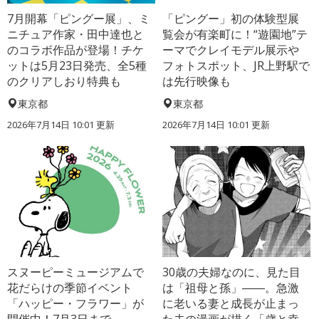
7月開幕「ピングー展」、ミ
「ピングー」初の体験型展
ニチュア作家・田中達也と
覧会が有楽町に！“遊園地”テ
のコラボ作品が登場！チケ
ーマでクレイモデル展示や
ットは5月23日発売、全5種
フォトスポット、JR上野駅で
のクリアしおり特典も
は先行映像も
東京都
東京都
2026年7月14日 10:01 更新
2026年7月14日 10:01 更新
スヌーピーミュージアムで
30歳の夫婦なのに、見た目
花だらけの季節イベント
は「祖母と孫」――。急激
「ハッピー・フラワー」が
に老いる妻と成長が止まっ