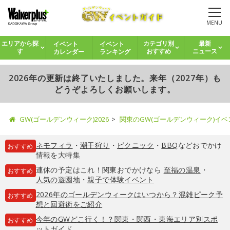
MENU
イベント
イベント
エリアから探
カテゴリ別
最新
カレンダー
ランキング
す
おすすめ
ニュース
2026年の更新は終了いたしました。来年（2027年）も
どうぞよろしくお願いします。
GW(ゴールデンウィーク)2026
関東のGW(ゴールデンウィーク)イ
ネモフィラ
・
潮干狩り
・
ピクニック
・
BBQ
などおでかけ
おすすめ
情報を大特集
連休の予定はこれ！関東おでかけなら
至福の温泉
・
おすすめ
人気の遊園地
・
親子で体験イベント
2026年のゴールデンウィークはいつから？混雑ピーク予
おすすめ
想と回避術をご紹介
今年のGWどこ行く！？関東・関西・東海エリア別スポ
おすすめ
ットガイド