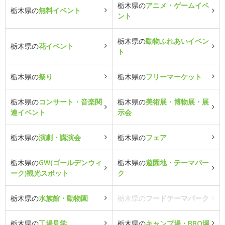
栃木県の
アニメ・ゲームイベ
栃木県の
無料イベント
ント
栃木県の
動物ふれあいイベン
栃木県の
花イベント
ト
栃木県の
祭り
栃木県の
フリーマーケット
栃木県の
コンサート・音楽関
栃木県の
美術展・博物展・展
連イベント
示会
栃木県の
演劇・講演会
栃木県の
フェア
栃木県の
GW(ゴールデンウィ
栃木県の
遊園地・テーマパー
ーク)観光スポット
ク
栃木県の
水族館・動物園
栃木県の
フードテーマパーク
栃木県の
工場見学
栃木県の
キャンプ場・BBQ場