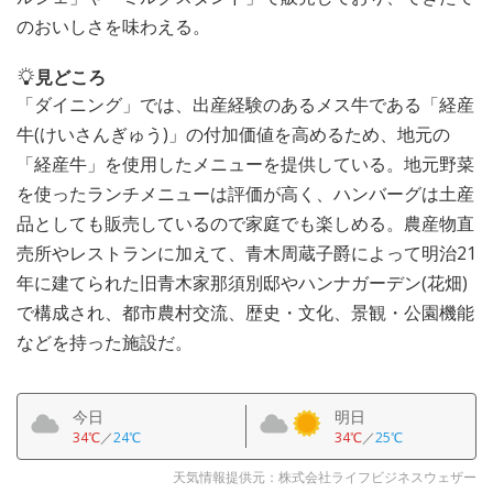
のおいしさを味わえる。
見どころ
「ダイニング」では、出産経験のあるメス牛である「経産
牛(けいさんぎゅう)」の付加価値を高めるため、地元の
「経産牛」を使用したメニューを提供している。地元野菜
を使ったランチメニューは評価が高く、ハンバーグは土産
品としても販売しているので家庭でも楽しめる。農産物直
売所やレストランに加えて、青木周蔵子爵によって明治21
年に建てられた旧青木家那須別邸やハンナガーデン(花畑)
で構成され、都市農村交流、歴史・文化、景観・公園機能
などを持った施設だ。
今日
明日
34℃
／
24℃
34℃
／
25℃
天気情報提供元：株式会社ライフビジネスウェザー