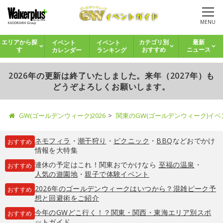
MENU
イベント
イベント
エリアから探
カテゴリ別
最新
カレンダー
ランキング
す
おすすめ
ニュース
2026年の更新は終了いたしました。来年（2027年）も
どうぞよろしくお願いします。
GW(ゴールデンウィーク)2026
関東のGW(ゴールデンウィーク)イ
ネモフィラ
・
潮干狩り
・
ピクニック
・
BBQ
などおでかけ
おすすめ
情報を大特集
連休の予定はこれ！関東おでかけなら
至福の温泉
・
おすすめ
人気の遊園地
・
親子で体験イベント
2026年のゴールデンウィークはいつから？混雑ピーク予
おすすめ
想と回避術をご紹介
今年のGWどこ行く！？関東・関西・東海エリア別スポ
おすすめ
ットガイド