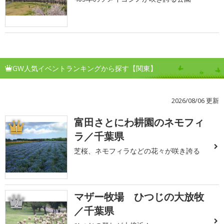
GW人気イベントランキングから探す【関東】
2026/08/06 更新
富田さとにわ耕園のネモフィ
1
ラ／千葉県
芝桜、ネモフィラなどの花々が咲き誇る
マザー牧場 ひつじの大放牧
2
／千葉県