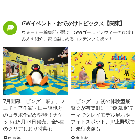
GWイベント・おでかけトピックス【関東】
ウォーカー編集部が選ぶ、GW(ゴールデンウィーク)の楽し
み方を紹介。家で楽しめるコンテンツも続々！
7月開幕「ピングー展」、ミ
「ピングー」初の体験型展
ニチュア作家・田中達也と
覧会が有楽町に！“遊園地”テ
のコラボ作品が登場！チケ
ーマでクレイモデル展示や
ットは5月23日発売、全5種
フォトスポット、JR上野駅で
のクリアしおり特典も
は先行映像も
東京都
東京都