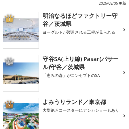
2026/08/06 更新
明治なるほどファクトリー守
1
谷／茨城県
ヨーグルトが製造される工程が見られる
守谷SA(上り線) Pasar(パサー
2
ル)守谷／茨城県
「恵みの森」がコンセプトのSA
よみうりランド／東京都
3
大型絶叫コースターにアシカショーもあり