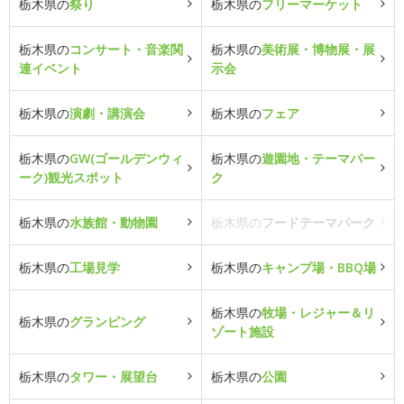
栃木県の
祭り
栃木県の
フリーマーケット
栃木県の
コンサート・音楽関
栃木県の
美術展・博物展・展
連イベント
示会
栃木県の
演劇・講演会
栃木県の
フェア
栃木県の
GW(ゴールデンウィ
栃木県の
遊園地・テーマパー
ーク)観光スポット
ク
栃木県の
水族館・動物園
栃木県の
フードテーマパーク
栃木県の
工場見学
栃木県の
キャンプ場・BBQ場
栃木県の
牧場・レジャー＆リ
栃木県の
グランピング
ゾート施設
栃木県の
タワー・展望台
栃木県の
公園