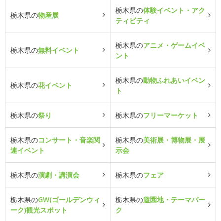
栃木県の
体験イベント・アク
栃木県の
物産展
ティビティ
栃木県の
アニメ・ゲームイベ
栃木県の
無料イベント
ント
栃木県の
動物ふれあいイベン
栃木県の
花イベント
ト
栃木県の
祭り
栃木県の
フリーマーケット
栃木県の
コンサート・音楽関
栃木県の
美術展・博物展・展
連イベント
示会
栃木県の
演劇・講演会
栃木県の
フェア
栃木県の
GW(ゴールデンウィ
栃木県の
遊園地・テーマパー
ーク)観光スポット
ク