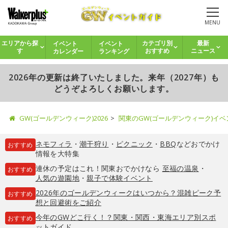
MENU
イベント
イベント
エリアから探
カテゴリ別
最新
カレンダー
ランキング
す
おすすめ
ニュース
2026年の更新は終了いたしました。来年（2027年）も
どうぞよろしくお願いします。
GW(ゴールデンウィーク)2026
関東のGW(ゴールデンウィーク)イ
ネモフィラ
・
潮干狩り
・
ピクニック
・
BBQ
などおでかけ
おすすめ
情報を大特集
連休の予定はこれ！関東おでかけなら
至福の温泉
・
おすすめ
人気の遊園地
・
親子で体験イベント
2026年のゴールデンウィークはいつから？混雑ピーク予
おすすめ
想と回避術をご紹介
今年のGWどこ行く！？関東・関西・東海エリア別スポ
おすすめ
ットガイド