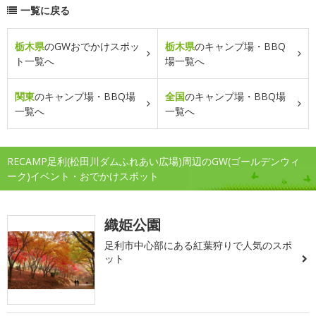
一覧に戻る
栃木県
のGWおでかけスポッ
栃木県
のキャンプ場・BBQ
ト一覧へ
場一覧へ
関東
のキャンプ場・BBQ場
全国
のキャンプ場・BBQ場
一覧へ
一覧へ
RECAMP足利(松田川ダムふれあい広場)周辺のGW(ゴールデンウィ
ーク)イベント・おでかけスポット
織姫公園
足利市中心部にある紅葉狩りで人気のスポ
ット