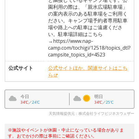
と隣接しているキャンプ場です。公
園利用の際は、「親水広場駐車場」
の案内表示のある駐車場をご利用く
ださい。キャンプ場予約者専用駐車
場や路上への駐車はご遠慮くださ
い。駐車場詳細はこちら
→https://www.nap-
camp.com/tochigi/12518/topics_dtl?
campsite_topics_id=4523
公式サイト
公式サイトほか、関連サイトはこち
ら
今日
明日
34℃
／
24℃
34℃
／
25℃
天気情報提供元：株式会社ライフビジネスウェザー
※施設やイベントが休園・中止になっている場合がありま
す。おでかけの際は事前にご確認ください。