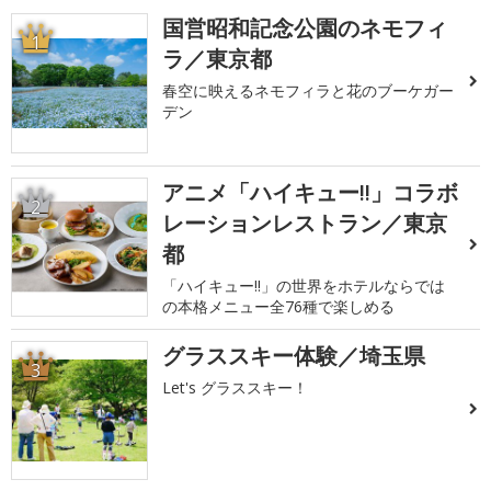
国営昭和記念公園のネモフィ
1
ラ／東京都
春空に映えるネモフィラと花のブーケガー
デン
アニメ「ハイキュー!!」コラボ
2
レーションレストラン／東京
都
「ハイキュー!!」の世界をホテルならでは
の本格メニュー全76種で楽しめる
グラススキー体験／埼玉県
3
Let's グラススキー！