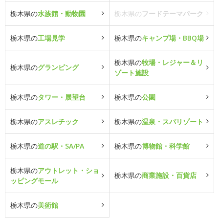
栃木県の
水族館・動物園
栃木県の
フードテーマパーク
栃木県の
工場見学
栃木県の
キャンプ場・BBQ場
栃木県の
牧場・レジャー＆リ
栃木県の
グランピング
ゾート施設
栃木県の
タワー・展望台
栃木県の
公園
栃木県の
アスレチック
栃木県の
温泉・スパリゾート
栃木県の
道の駅・SA/PA
栃木県の
博物館・科学館
栃木県の
アウトレット・ショ
栃木県の
商業施設・百貨店
ッピングモール
栃木県の
美術館