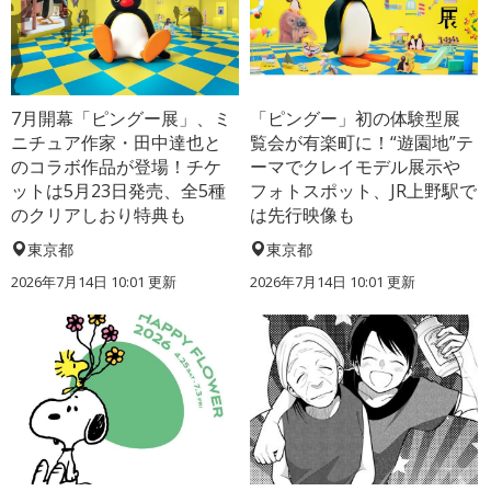
7月開幕「ピングー展」、ミ
「ピングー」初の体験型展
ニチュア作家・田中達也と
覧会が有楽町に！“遊園地”テ
のコラボ作品が登場！チケ
ーマでクレイモデル展示や
ットは5月23日発売、全5種
フォトスポット、JR上野駅で
のクリアしおり特典も
は先行映像も
東京都
東京都
2026年7月14日 10:01 更新
2026年7月14日 10:01 更新