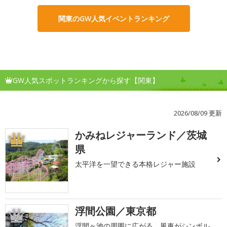
関東のGW人気イベントランキング
GW人気スポットランキングから探す【関東】
2026/08/09 更新
かみねレジャーランド／茨城
1
県
太平洋を一望できる本格レジャー施設
浮間公園／東京都
2
浮間ヶ池の周囲に広がる、風車がシンボル