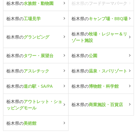
栃木県の
水族館・動物園
栃木県の
フードテーマパーク
栃木県の
工場見学
栃木県の
キャンプ場・BBQ場
栃木県の
牧場・レジャー＆リ
栃木県の
グランピング
ゾート施設
栃木県の
タワー・展望台
栃木県の
公園
栃木県の
アスレチック
栃木県の
温泉・スパリゾート
栃木県の
道の駅・SA/PA
栃木県の
博物館・科学館
栃木県の
アウトレット・ショ
栃木県の
商業施設・百貨店
ッピングモール
栃木県の
美術館