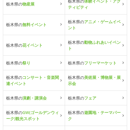
栃木県の
体験イベント・アク
栃木県の
物産展
ティビティ
栃木県の
アニメ・ゲームイベ
栃木県の
無料イベント
ント
栃木県の
動物ふれあいイベン
栃木県の
花イベント
ト
栃木県の
祭り
栃木県の
フリーマーケット
栃木県の
コンサート・音楽関
栃木県の
美術展・博物展・展
連イベント
示会
栃木県の
演劇・講演会
栃木県の
フェア
栃木県の
GW(ゴールデンウィ
栃木県の
遊園地・テーマパー
ーク)観光スポット
ク