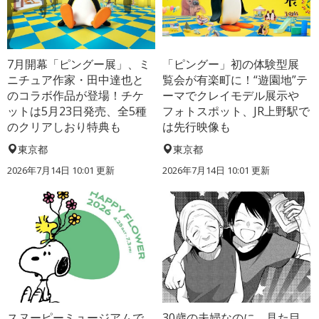
7月開幕「ピングー展」、ミ
「ピングー」初の体験型展
ニチュア作家・田中達也と
覧会が有楽町に！“遊園地”テ
のコラボ作品が登場！チケ
ーマでクレイモデル展示や
ットは5月23日発売、全5種
フォトスポット、JR上野駅で
のクリアしおり特典も
は先行映像も
東京都
東京都
2026年7月14日 10:01 更新
2026年7月14日 10:01 更新
スヌーピーミュージアムで
30歳の夫婦なのに、見た目