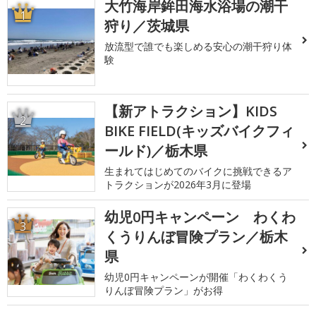
大竹海岸鉾田海水浴場の潮干
1
狩り／茨城県
放流型で誰でも楽しめる安心の潮干狩り体
験
【新アトラクション】KIDS
2
BIKE FIELD(キッズバイクフィ
ールド)／栃木県
生まれてはじめてのバイクに挑戦できるア
トラクションが2026年3月に登場
幼児0円キャンペーン わくわ
3
くうりんぼ冒険プラン／栃木
県
幼児0円キャンペーンが開催「わくわくう
りんぼ冒険プラン」がお得