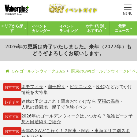
MENU
イベント
イベント
エリアから探
カテゴリ別
最新
カレンダー
ランキング
す
おすすめ
ニュース
2026年の更新は終了いたしました。来年（2027年）も
どうぞよろしくお願いします。
GW(ゴールデンウィーク)2026
関東のGW(ゴールデンウィーク)イ
ネモフィラ
・
潮干狩り
・
ピクニック
・
BBQ
などおでかけ
おすすめ
情報を大特集
連休の予定はこれ！関東おでかけなら
至福の温泉
・
おすすめ
人気の遊園地
・
親子で体験イベント
2026年のゴールデンウィークはいつから？混雑ピーク予
おすすめ
想と回避術をご紹介
今年のGWどこ行く！？関東・関西・東海エリア別スポ
おすすめ
ットガイド