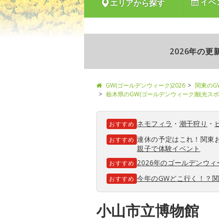
イベ
エリアから探す
2026年の
GW(ゴールデンウィーク)2026
関東のG
栃木県のGW(ゴールデンウィーク)観光ス
ネモフィラ
・
潮干狩り
・
おすすめ
連休の予定はこれ！関東
おすすめ
親子で体験イベント
2026年のゴールデンウ
おすすめ
今年のGWどこ行く！？
おすすめ
小山市立博物館