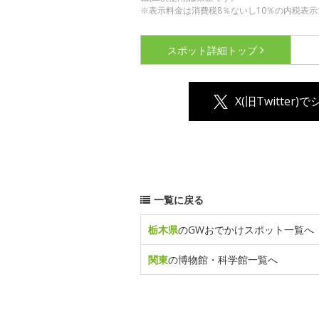
※表示料金は消費税8％ないし10％の内税表示
スポット詳細
トップ
X(旧Twitter)
一覧に戻る
栃木県
のGWおでかけスポット一覧へ
関東
の博物館・科学館一覧へ