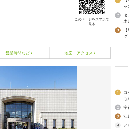
【
1
ッ
タ
2
このページをスマホで
木
見る
【
3
グ
営業時間など
地図・アクセス
コ
1
も
宇
2
江
3
と
4