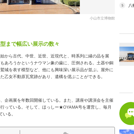
八
5
小山市立博物館
模型まで幅広い展示の数々
原始から古代、中世、近世、近現代と、時系列に縁の品を展
どもあろうかというナウマン象の歯に、圧倒される。土器や銅
る鷲城を表す模型など、他にも興味深い展示品が並ぶ。屋外に
した乙女不動原瓦窯跡があり、遺構を偲ぶことができる。
か、企画展を年数回開催している。また、講座や講演会を主催
行っている。そして、ほっしー★OYAMA号を運営し、毎月
ている。