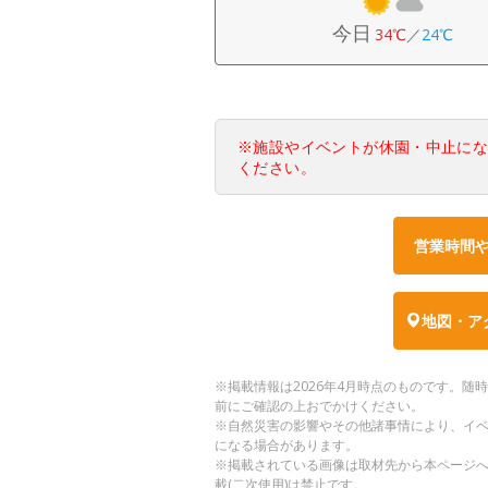
今日
34℃
／
24℃
※施設やイベントが休園・中止に
ください。
営業時間
地図・ア
※掲載情報は2026年4月時点のものです。
前にご確認の上おでかけください。
※自然災害の影響やその他諸事情により、イ
になる場合があります。
※掲載されている画像は取材先から本ページ
載(二次使用)は禁止です。