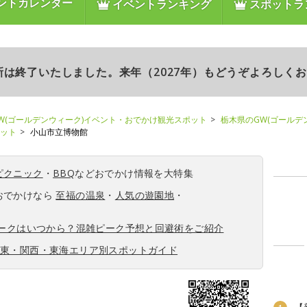
ントカレンダー
イベントランキング
スポットラ
更新は終了いたしました。来年（2027年）もどうぞよろしく
W(ゴールデンウィーク)イベント・おでかけ観光スポット
栃木県のGW(ゴールデ
ポット
小山市立博物館
ピクニック
・
BBQ
などおでかけ情報を大特集
おでかけなら
至福の温泉
・
人気の遊園地
・
ィークはいつから？混雑ピーク予想と回避術をご紹介
関東・関西・東海エリア別スポットガイド