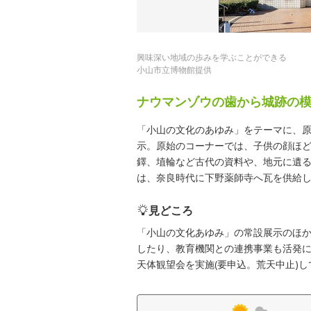
興味深い地域の歩みを学ぶことができる
小山市立博物館提供
ナウマンゾウの歯から城跡の
「小山の文化のあゆみ」をテーマに、
示。原始のコーナーでは、子供の顔ほ
鐸、埴輪など古代の資料や、地元に遺
は、奈良時代に下野薬師寺へ瓦を供給
見どころ
「小山の文化あゆみ」の常設展示のほ
したり、教育機関との連携事業も活発に
天体観望会を実施(要申込。荒天中止)し