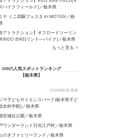
新アトラクション】KIDS BIKE FIELD(キ
ズバイクフィールド)／栃木県
ミヤ ミニ四駆フェスタ in MOTEGI／栃
県
新アトラクション】オフロードツーリン
 RINDO BIKE(リンド―バイク)／栃木県
もっと見る
GWの人気スポットランキング
【栃木県】
2026/08/08 更新
ジマ子どもサイエンスパーク(栃木県子ど
総合科学館)／栃木県
都宮城址公園／栃木県
戸ワンダーランド日光江戸村／栃木県
ちのきファミリーランド／栃木県