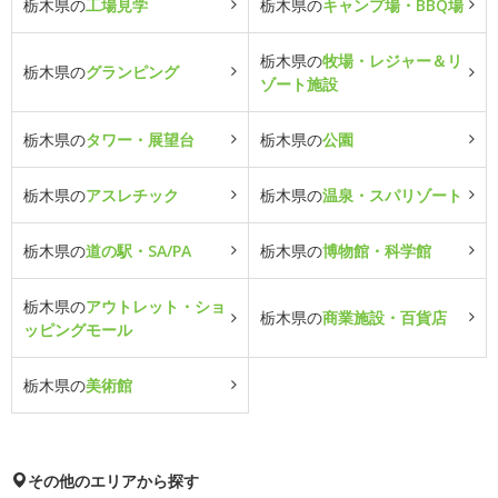
栃木県の
工場見学
栃木県の
キャンプ場・BBQ場
栃木県の
牧場・レジャー＆リ
栃木県の
グランピング
ゾート施設
栃木県の
タワー・展望台
栃木県の
公園
栃木県の
アスレチック
栃木県の
温泉・スパリゾート
栃木県の
道の駅・SA/PA
栃木県の
博物館・科学館
栃木県の
アウトレット・ショ
栃木県の
商業施設・百貨店
ッピングモール
栃木県の
美術館
その他のエリアから探す