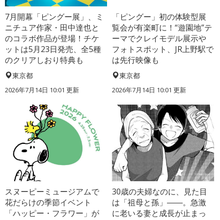
7月開幕「ピングー展」、ミ
「ピングー」初の体験型展
ニチュア作家・田中達也と
覧会が有楽町に！“遊園地”テ
のコラボ作品が登場！チケ
ーマでクレイモデル展示や
ットは5月23日発売、全5種
フォトスポット、JR上野駅で
のクリアしおり特典も
は先行映像も
東京都
東京都
2026年7月14日 10:01 更新
2026年7月14日 10:01 更新
スヌーピーミュージアムで
30歳の夫婦なのに、見た目
花だらけの季節イベント
は「祖母と孫」――。急激
「ハッピー・フラワー」が
に老いる妻と成長が止まっ