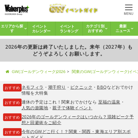
MENU
イベント
イベント
エリアから探
カテゴリ別
最新
カレンダー
ランキング
す
おすすめ
ニュース
2026年の更新は終了いたしました。来年（2027年）も
どうぞよろしくお願いします。
GW(ゴールデンウィーク)2026
関東のGW(ゴールデンウィーク)イ
ネモフィラ
・
潮干狩り
・
ピクニック
・
BBQ
などおでかけ
おすすめ
情報を大特集
連休の予定はこれ！関東おでかけなら
至福の温泉
・
おすすめ
人気の遊園地
・
親子で体験イベント
2026年のゴールデンウィークはいつから？混雑ピーク予
おすすめ
想と回避術をご紹介
今年のGWどこ行く！？関東・関西・東海エリア別スポ
おすすめ
ットガイド