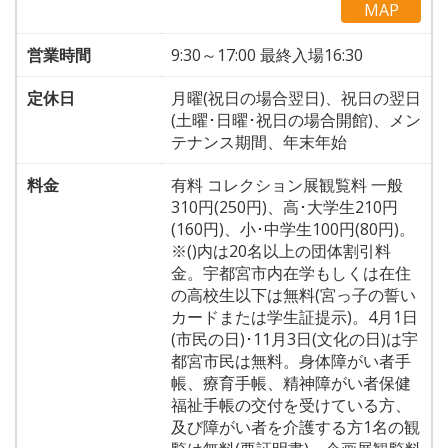
MAP
営業時間
9:30～17:00 最終入場16:30
定休日
月曜(祝日の場合翌日)、祝日の翌日
(土曜･日曜･祝日の場合開館)、メン
テナンス期間、年末年始
料金
有料 コレクション展観覧料 一般
310円(250円)、高･大学生210円
(160円)、小･中学生100円(80円)。
※()内は20名以上の団体割引料
金。宇都宮市内在学もしくは在住
の高校生以下は無料(宮っ子の誓い
カードまたは学生証提示)。4月1日
(市民の日)･11月3日(文化の日)は宇
都宮市民は無料。身体障がい者手
帳、療育手帳、精神障がい者保健
福祉手帳の交付を受けている方、
及び障がい者を介護する方1名の観