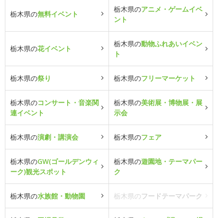
栃木県の
アニメ・ゲームイベ
栃木県の
無料イベント
ント
栃木県の
動物ふれあいイベン
栃木県の
花イベント
ト
栃木県の
祭り
栃木県の
フリーマーケット
栃木県の
コンサート・音楽関
栃木県の
美術展・博物展・展
連イベント
示会
栃木県の
演劇・講演会
栃木県の
フェア
栃木県の
GW(ゴールデンウィ
栃木県の
遊園地・テーマパー
ーク)観光スポット
ク
栃木県の
水族館・動物園
栃木県の
フードテーマパーク