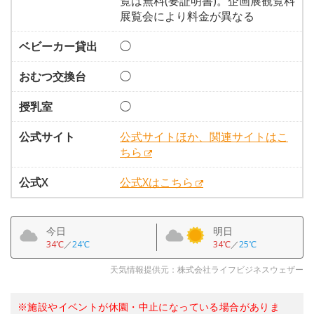
覧は無料(要証明書)。企画展観覧料
展覧会により料金が異なる
ベビーカー貸出
◯
おむつ交換台
◯
授乳室
◯
公式サイト
公式サイトほか、関連サイトはこ
ちら
公式X
公式Xはこちら
今日
明日
34℃
／
24℃
34℃
／
25℃
天気情報提供元：株式会社ライフビジネスウェザー
※施設やイベントが休園・中止になっている場合がありま