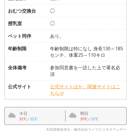
おむつ交換台
◯
授乳室
◯
ペット同伴
あり。
年齢制限
年齢制限は特になし 身長130～185
センチ、体重25～110キロ
全体備考
参加同意書を一読した上で署名必
須
公式サイト
公式サイトほか、関連サイトはこ
ちら
今日
明日
32℃
／
22℃
30℃
／
22℃
天気情報提供元：株式会社ライフビジネスウェザー