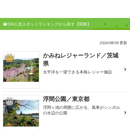
GW人気スポットランキングから探す【関東】
2026/08/09 更新
かみねレジャーランド／茨城
1
県
太平洋を一望できる本格レジャー施設
浮間公園／東京都
2
浮間ヶ池の周囲に広がる、風車がシンボル
の水辺の公園