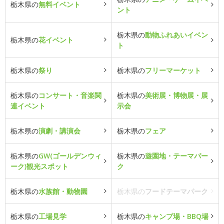
栃木県の
無料イベント
ント
栃木県の
動物ふれあいイベン
栃木県の
花イベント
ト
栃木県の
祭り
栃木県の
フリーマーケット
栃木県の
コンサート・音楽関
栃木県の
美術展・博物展・展
連イベント
示会
栃木県の
演劇・講演会
栃木県の
フェア
栃木県の
GW(ゴールデンウィ
栃木県の
遊園地・テーマパー
ーク)観光スポット
ク
栃木県の
水族館・動物園
栃木県の
フードテーマパーク
栃木県の
工場見学
栃木県の
キャンプ場・BBQ場