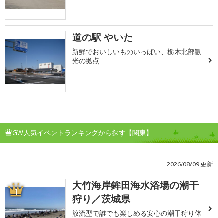
道の駅 やいた
新鮮でおいしいものいっぱい、栃木北部観
光の拠点
GW人気イベントランキングから探す【関東】
2026/08/09 更新
大竹海岸鉾田海水浴場の潮干
1
狩り／茨城県
放流型で誰でも楽しめる安心の潮干狩り体