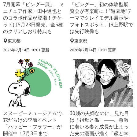
7月開幕「ピングー展」、ミ
「ピングー」初の体験型展
ニチュア作家・田中達也と
覧会が有楽町に！“遊園地”テ
のコラボ作品が登場！チケ
ーマでクレイモデル展示や
ットは5月23日発売、全5種
フォトスポット、JR上野駅で
のクリアしおり特典も
は先行映像も
東京都
東京都
2026年7月14日 10:01 更新
2026年7月14日 10:01 更新
スヌーピーミュージアムで
30歳の夫婦なのに、見た目
花だらけの季節イベント
は「祖母と孫」――。急激
「ハッピー・フラワー」が
に老いる妻と成長が止まっ
開催中！7月3日まで
た夫の漫画が描く「歳と幸