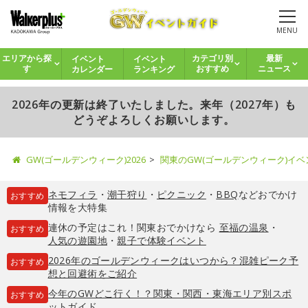
MENU
イベント
イベント
エリアから探
カテゴリ別
最新
カレンダー
ランキング
す
おすすめ
ニュース
2026年の更新は終了いたしました。来年（2027年）も
どうぞよろしくお願いします。
GW(ゴールデンウィーク)2026
関東のGW(ゴールデンウィーク)イ
ネモフィラ
・
潮干狩り
・
ピクニック
・
BBQ
などおでかけ
おすすめ
情報を大特集
連休の予定はこれ！関東おでかけなら
至福の温泉
・
おすすめ
人気の遊園地
・
親子で体験イベント
2026年のゴールデンウィークはいつから？混雑ピーク予
おすすめ
想と回避術をご紹介
今年のGWどこ行く！？関東・関西・東海エリア別スポ
おすすめ
ットガイド