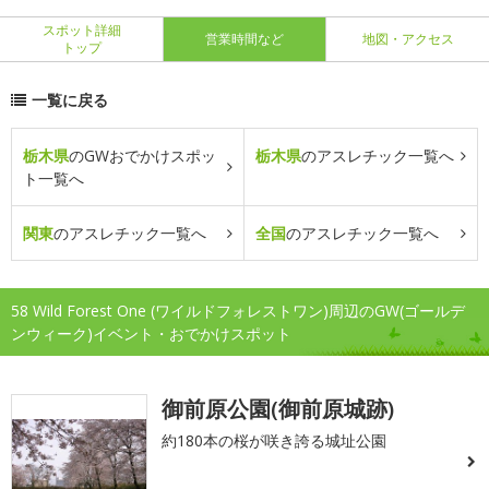
スポット詳細
営業時間など
地図・アクセス
トップ
一覧に戻る
栃木県
のGWおでかけスポッ
栃木県
のアスレチック一覧へ
ト一覧へ
関東
のアスレチック一覧へ
全国
のアスレチック一覧へ
58 Wild Forest One (ワイルドフォレストワン)周辺のGW(ゴールデ
ンウィーク)イベント・おでかけスポット
御前原公園(御前原城跡)
約180本の桜が咲き誇る城址公園